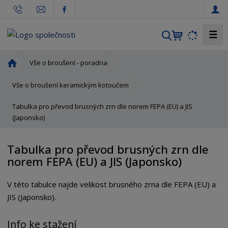
☰
V
y
h
Ú
Vše o broušení - poradna
l
v
o
e
Vše o broušení keramickým kotoučem
d
d
Tabulka pro převod brusných zrn dle norem FEPA (EU) a JIS
n
a
(Japonsko)
í
t
s
t
Tabulka pro převod brusných zrn dle
r
norem FEPA (EU) a JIS (Japonsko)
a
n
V této tabulce najde velikost brusného zrna dle FEPA (EU) a
a
JIS (Japonsko).
Info ke stažení