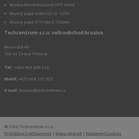
Bruska dvoukotoučová OPTI Grind
Brusný papír voda 522 zr. 1200
Brusný papír 377 role š. 150mm
Techcentrum s.r.o. velkoobchod brusiva
Moravská 40
560 02 Česká Třebová
Tel.:
+420 464 649 336
Mobil:
+420 604 133 903
E-mail:
brusivo@techcentrum.cz
© 2026, Techcentrum s.r.o.
Prohlášení o přístupnosti
|
Mapa stránek
|
Nastavení Cookies