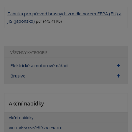
Tabulka pro převod brusných zrn dle norem FEPA (EU) a
JIS (Japonsko)
pdf
(445.41 Kb)
VŠECHNY KATEGORIE
Elektrické a motorové nářadí
Brusivo
Akční nabídky
Akční nabídky
AKCE abrasivní tělíska TYROLIT