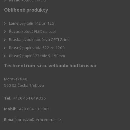
Oblíbené produkty
Lamelový talíř T42 pr. 125
Řezací kotouč FLEX na ocel
Bruska dvoukotoučová OPTI Grind
Brusný papír voda 522 zr. 1200
Brusný papír 377 role š. 150mm
Techcentrum s.r.o. velkoobchod brusiva
Moravská 40
560 02 Česká Třebová
Tel.:
+420 464 649 336
Mobil:
+420 604 133 903
E-mail:
brusivo@techcentrum.cz