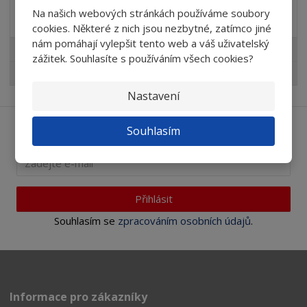
Na našich webových stránkách používáme soubory
Akční nabídky
cookies. Některé z nich jsou nezbytné, zatímco jiné
nám pomáhají vylepšit tento web a váš uživatelský
Akční nabídky
zážitek. Souhlasíte s používáním všech cookies?
AKCE abrasivní tělíska TYROLIT
Nastavení
Souhlasím
Ať vám nic neunikne
Přihlásit
Souhlasím se
zpracováním osobních údajů
.
Informace pro zákazníky