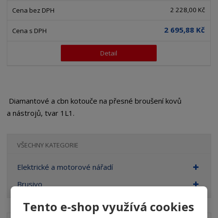
2 228,00 Kč
2 695,88 Kč
Detail
Diamantové a cbn kotouče na přesné broušení kovů
a nástrojů, tvar 1L1.
VŠECHNY KATEGORIE
Elektrické a motorové nářadí
Brusivo
Tento e-shop využívá cookies