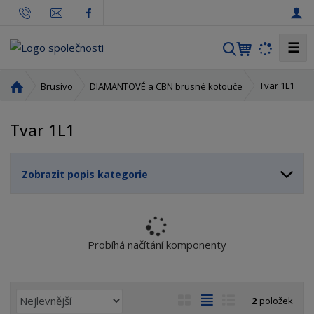
☰
V
y
h
Ú
Tvar 1L1
Brusivo
DIAMANTOVÉ a CBN brusné kotouče
l
v
o
e
Tvar 1L1
d
d
n
a
í
t
Zobrazit popis kategorie
s
t
r
a
n
Probíhá načítání komponenty
a
Ř
O
T
Ř
2
položek
a