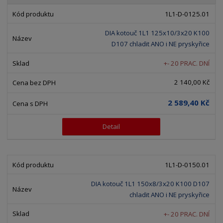
b
a
á
z
r
b
d
1L1-D-0125.01
e
á
u
k
n
DIA kotouč 1L1 125x10/3x20 K100
z
l
o
í
D107 chladit ANO i NE pryskyřice
k
k
v
p
o
o
ý
+- 20 PRAC. DNÍ
r
o
v
v
v
2 140,00 Kč
d
ý
ý
ý
u
v
v
p
2 589,40 Kč
k
ý
ý
i
t
p
p
s
Detail
ů
i
i
s
s
1L1-D-0150.01
DIA kotouč 1L1 150x8/3x20 K100 D107
chladit ANO i NE pryskyřice
+- 20 PRAC. DNÍ