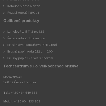
Kotouče ploché Norton
Řezací kotouč TYROLIT
Oblíbené produkty
Lamelový talíř T42 pr. 125
Řezací kotouč FLEX na ocel
Bruska dvoukotoučová OPTI Grind
Brusný papír voda 522 zr. 1200
Brusný papír 377 role š. 150mm
Techcentrum s.r.o. velkoobchod brusiva
Moravská 40
560 02 Česká Třebová
Tel.:
+420 464 649 336
Mobil:
+420 604 133 903