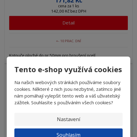
171,82 Kč
cena za 1 ks
142,00 Kč bez DPH
Detail
+- 10 PRAC. DNÍ
Kotouče ploché do pr.50mm pro broušení ocelí
Tento e-shop využívá cookies
5
%
-
Na našich webových stránkách používáme soubory
cookies. Některé z nich jsou nezbytné, zatímco jiné
nám pomáhají vylepšit tento web a váš uživatelský
zážitek. Souhlasíte s používáním všech cookies?
Nastavení
Souhlasím