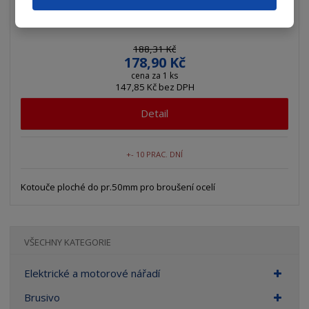
Kotouč brusný T1 20x20x6 3NQN60L0VQN 690...
188,31 Kč
178,90 Kč
cena za 1 ks
147,85 Kč bez DPH
Detail
+- 10 PRAC. DNÍ
Kotouče ploché do pr.50mm pro broušení ocelí
VŠECHNY KATEGORIE
Elektrické a motorové nářadí
Brusivo