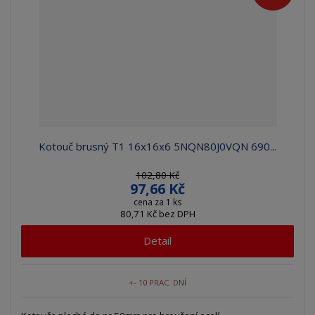
z
l
o
í
k
k
v
p
o
o
ý
r
o
v
v
v
d
ý
ý
ý
u
v
v
p
k
ý
ý
i
t
p
p
s
ů
i
i
Kotouč brusný T1 16x16x6 5NQN80J0VQN 690...
s
s
102,80 Kč
97,66 Kč
cena za 1 ks
80,71 Kč bez DPH
Detail
+- 10 PRAC. DNÍ