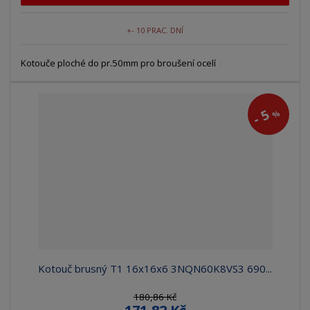
+- 10 PRAC. DNÍ
Kotouče ploché do pr.50mm pro broušení ocelí
5
%
-
Kotouč brusný T1 16x16x6 3NQN60K8VS3 690...
180,86 Kč