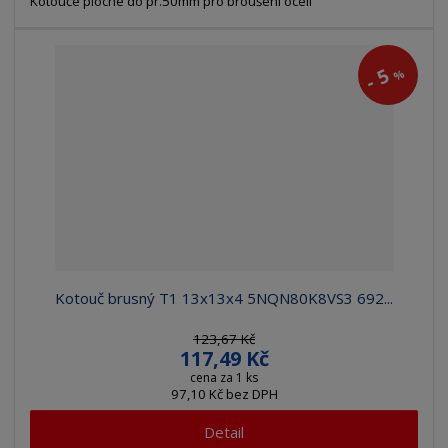
Kotouče ploché do pr.50mm pro broušení ocelí
5
%
-
Kotouč brusný T1 13x13x4 5NQN80K8VS3 692...
123,67 Kč
117,49 Kč
cena za 1 ks
97,10 Kč bez DPH
Detail