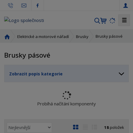
☰
V
y
h
Ú
Brusky pásové
Elektrické a motorové nářadí
Brusky
l
v
o
e
Brusky pásové
d
d
n
a
í
t
Zobrazit popis kategorie
s
t
r
a
n
Probíhá načítání komponenty
a
Ř
O
T
Ř
18
položek
a