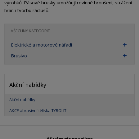
výrobků. Pásové brusky umožňují rovinné broušení, strážení
hran i tvorbu rádiusů.
VŠECHNY KATEGORIE
Elektrické a motorové nářadí
Brusivo
Akční nabídky
Akční nabídky
AKCE abrasivní tělíska TYROLIT
Ať vám nic neunikne