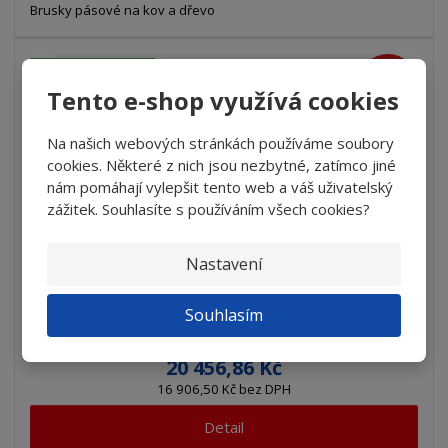
Brusky pásové na kov a dřevo
DOPRAVA ZDARMA
15
%
-
Tento e-shop využívá cookies
Na našich webových stránkách používáme soubory
cookies. Některé z nich jsou nezbytné, zatímco jiné
nám pomáhají vylepšit tento web a váš uživatelský
zážitek. Souhlasíte s používáním všech cookies?
Nastavení
Bruska pásová HOLZSTAR KSO 790, 1500W, 3...
Souhlasím
24 066,90 Kč
20 456,86 Kč
16 906,50 Kč bez DPH
Detail