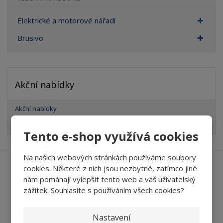
Elektrické a motorové nářadí
Brusivo
Akční nabídky
Akční nabídky
AKCE abrasivní tělíska TYROLIT
Tento e-shop využívá cookies
Na našich webových stránkách používáme soubory
cookies. Některé z nich jsou nezbytné, zatímco jiné
Ať vám nic neunikne
nám pomáhají vylepšit tento web a váš uživatelský
zážitek. Souhlasíte s používáním všech cookies?
Nastavení
Přihlásit