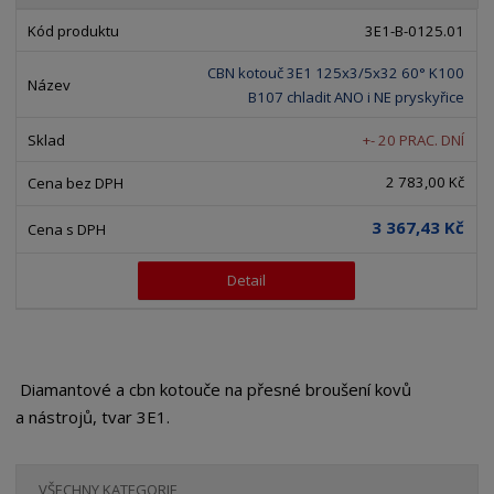
b
a
á
z
r
b
d
3E1-B-0125.01
e
á
u
k
n
CBN kotouč 3E1 125x3/5x32 60° K100
z
l
o
í
B107 chladit ANO i NE pryskyřice
k
k
v
p
o
o
ý
+- 20 PRAC. DNÍ
r
o
v
v
v
2 783,00 Kč
d
ý
ý
ý
u
v
v
p
3 367,43 Kč
k
ý
ý
i
t
p
p
s
Detail
ů
i
i
s
s
Diamantové a cbn kotouče na přesné broušení kovů
a nástrojů, tvar 3E1.
VŠECHNY KATEGORIE