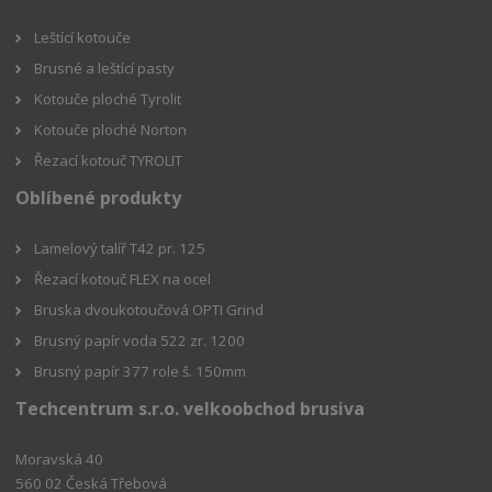
Leštící kotouče
Brusné a leštící pasty
Kotouče ploché Tyrolit
Kotouče ploché Norton
Řezací kotouč TYROLIT
Oblíbené produkty
Lamelový talíř T42 pr. 125
Řezací kotouč FLEX na ocel
Bruska dvoukotoučová OPTI Grind
Brusný papír voda 522 zr. 1200
Brusný papír 377 role š. 150mm
Techcentrum s.r.o. velkoobchod brusiva
Moravská 40
560 02 Česká Třebová