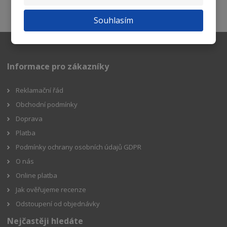
Souhlasím se
zpracováním osobních údajů
.
Souhlasím
Informace pro zákazníky
Reklamační řád
Obchodní podmínky
Doprava
Platba
Podmínky ochrany osobních údajů GDPR
O nás
Online platba
Jak ověřujeme recenze
Odstoupení od objednávky
Nejčastěji hledáte