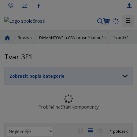
☰
V
y
h
Ú
Tvar 3E1
Brusivo
DIAMANTOVÉ a CBN brusné kotouče
l
v
o
e
Tvar 3E1
d
d
n
a
í
t
Zobrazit popis kategorie
s
t
r
a
n
Probíhá načítání komponenty
a
Ř
O
T
Ř
1
položek
a