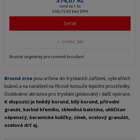
374,07 Kč
cena za 1 ks
309,15 Kč bez DPH
Detail
+- 10 PRAC. DNÍ
Brusné segmenty pro rovinné broušení
Brusná zrna
jsou určena do tryskacích zařízení, vybračních
bubnů a na nanášení na filcové kotouče lepícími prostředky.
Dodáváme abraziva pro tryskání (pískování) i další operace.
K dispozici je hnědý korund, bílý korund, přírodní
granát, karbid křemíku, skleněná balotina, uhličitan
vápenatý, keramické kuličky, zinek, ocelový granulát,
ocelová drť aj.
.