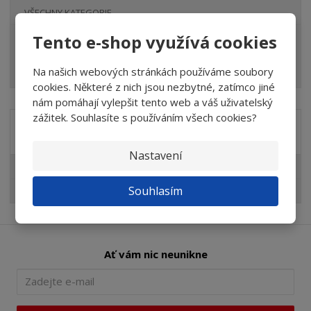
VŠECHNY KATEGORIE
Tento e-shop využívá cookies
Elektrické a motorové nářadí
Brusivo
Na našich webových stránkách používáme soubory
cookies. Některé z nich jsou nezbytné, zatímco jiné
nám pomáhají vylepšit tento web a váš uživatelský
zážitek. Souhlasíte s používáním všech cookies?
Akční nabídky
Nastavení
Akční nabídky
Souhlasím
AKCE abrasivní tělíska TYROLIT
Ať vám nic neunikne