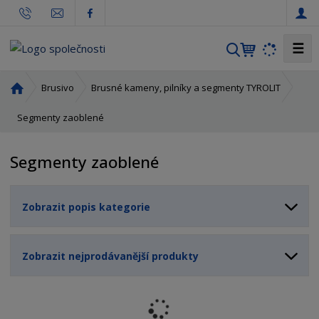
☰
V
y
h
Ú
Brusivo
Brusné kameny, pilníky a segmenty TYROLIT
l
v
o
Segmenty zaoblené
e
d
d
n
a
Segmenty zaoblené
í
t
s
t
Zobrazit popis kategorie
r
a
n
Zobrazit nejprodávanější produkty
a