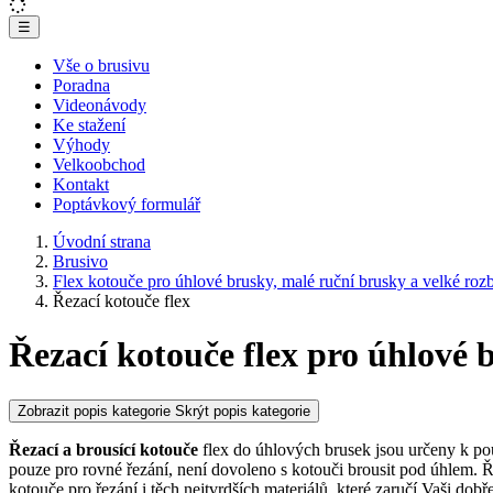
☰
Vše o brusivu
Poradna
Videonávody
Ke stažení
Výhody
Velkoobchod
Kontakt
Poptávkový formulář
Úvodní strana
Brusivo
Flex kotouče pro úhlové brusky, malé ruční brusky a velké ro
Řezací kotouče flex
Řezací kotouče flex pro úhlové 
Zobrazit popis kategorie
Skrýt popis kategorie
Řezací
a brousící kotouče
flex do úhlových brusek jsou určeny k pou
pouze pro rovné řezání, není dovoleno s kotouči brousit pod úhlem. 
kotouče pro řezání i těch nejtvrdších materiálů, které zaručí Vaši do