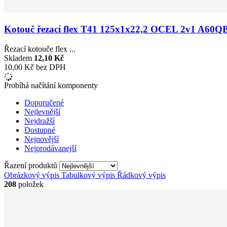
Kotouč řezací flex T41 125x1x22,2 OCEL 2v1 A
Řezací kotouče flex ...
Skladem
12,10 Kč
10,00 Kč bez DPH
Probíhá načítání komponenty
Doporučené
Nejlevnější
Nejdražší
Dostupné
Nejnovější
Nejprodávanejší
Řazení produktů
Obrázkový výpis
Tabulkový výpis
Řádkový výpis
208
položek