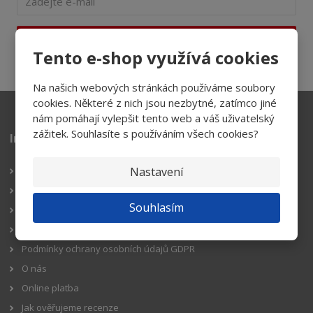
Přihlásit
Tento e-shop využívá cookies
Souhlasím se
zpracováním osobních údajů
.
Na našich webových stránkách používáme soubory
cookies. Některé z nich jsou nezbytné, zatímco jiné
nám pomáhají vylepšit tento web a váš uživatelský
zážitek. Souhlasíte s používáním všech cookies?
Informace pro zákazníky
Nastavení
Reklamační řád
Obchodní podmínky
Souhlasím
Doprava
Platba
Podmínky ochrany osobních údajů GDPR
O nás
Online platba
Jak ověřujeme recenze