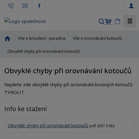
☰
V
y
h
Ú
Vše o broušení - poradna
Vše o orovnávání kotoučů
l
v
o
Obvyklé chyby při orovnávání kotoučů
e
d
d
n
a
Obvyklé chyby při orovnávání kotoučů
í
t
s
Najdete zde obvyklé chyby při orovnávání brusných kotoučů
t
TYROLIT.
r
a
n
Info ke stažení
a
Obvyklé chyby při orovnávání kotoučů
pdf
(637.3 Kb)