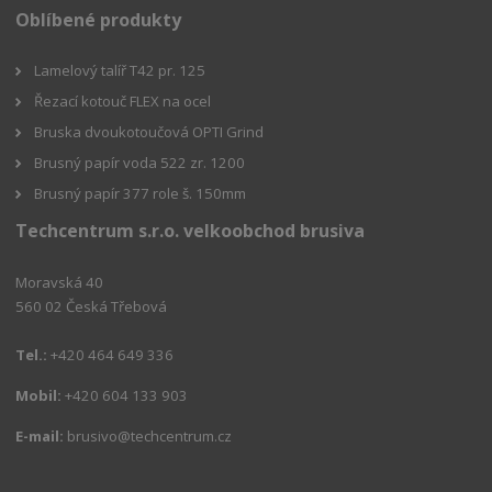
Oblíbené produkty
Lamelový talíř T42 pr. 125
Řezací kotouč FLEX na ocel
Bruska dvoukotoučová OPTI Grind
Brusný papír voda 522 zr. 1200
Brusný papír 377 role š. 150mm
Techcentrum s.r.o. velkoobchod brusiva
Moravská 40
560 02 Česká Třebová
Tel.:
+420 464 649 336
Mobil:
+420 604 133 903
E-mail:
brusivo@techcentrum.cz