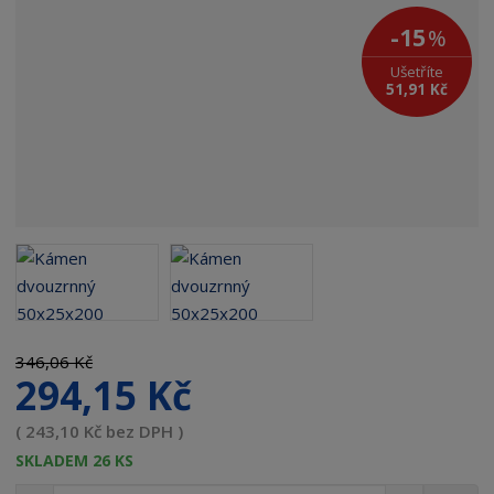
c
a
-15
%
e
t
Ušetříte
:
e
51,91 Kč
9
l
0
e
0
:
3
K
1
E
7
M
3
8
6
8
4
346,06 Kč
4
294,15 Kč
7
( 243,10 Kč bez DPH )
SKLADEM 26 KS