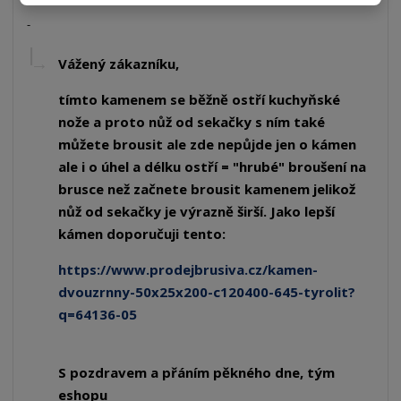
Vážený zákazníku,
tímto kamenem se běžně ostří kuchyňské
nože a proto nůž od sekačky s ním také
můžete brousit ale zde nepůjde jen o kámen
ale i o úhel a délku ostří = "hrubé" broušení na
brusce než začnete brousit kamenem jelikož
nůž od sekačky je výrazně širší. Jako lepší
kámen doporučuji tento:
https://www.prodejbrusiva.cz/kamen-
dvouzrnny-50x25x200-c120400-645-tyrolit?
q=64136-05
S pozdravem a přáním pěkného dne, tým
eshopu