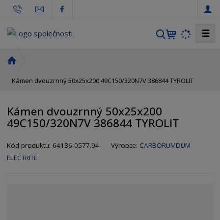
☰
V
y
h
Ú
l
v
Kámen dvouzrnný 50x25x200 49C150/320N7V 386844 TYROLIT
o
e
d
d
n
a
Kámen dvouzrnný 50x25x200
í
t
49C150/320N7V 386844 TYROLIT
s
t
K
K
Kód produktu:
64136-0577.94
Výrobce:
CARBORUMDUM
r
ó
ó
a
ELECTRITE
d
d
n
v
d
a
ý
o
r
d
o
a
b
v