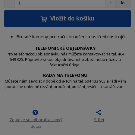
S
N
Z
ks
n
a
m
í
v
ě
ž
ý
Vložit do košíku
n
i
š
i
t
i
t
m
t
Brusné kameny pro ruční broušení a ostření nástrojů
p
n
m
o
o
n
TELEFONICKÉ OBJEDNÁVKY
ž
o
č
Pro telefonickou objednávku nás můžete kontaktovat na tel. 464
s
ž
649 325. Připravte si kód objednávaného zboží nebo název a
e
fakturační údaje.
t
s
t
v
t
RADA NA TELEFONU
í
v
Můžete nám zavolat v době od 8-16h na tel. 604 133 903 a rádi Vám
í
poradíme ohledně řezání, broušení, omílání, leštění a kartáčování.
Zeptejte se odborníka - nový
Sdílet
dotaz