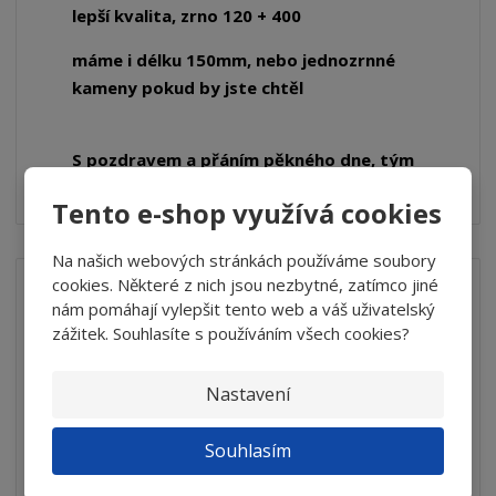
lepší kvalita, zrno 120 + 400
máme i délku 150mm, nebo jednozrnné
kameny pokud by jste chtěl
S pozdravem a přáním pěkného dne, tým
eshopu
Tento e-shop využívá cookies
Na našich webových stránkách používáme soubory
cookies. Některé z nich jsou nezbytné, zatímco jiné
Nabroušení nože sekačky brusným kamenem
Tyrolit
nám pomáhají vylepšit tento web a váš uživatelský
zážitek. Souhlasíte s používáním všech cookies?
30.05.2022
Nastavení
Dobrý den, potřeboval bych poradit jakým 
kotoučem,kamenem nabrousím nůž do sekačky aby 
Souhlasím
byl opravdu ostrý a dokázal řezat třeba papír. Děkuji za 
odpověď