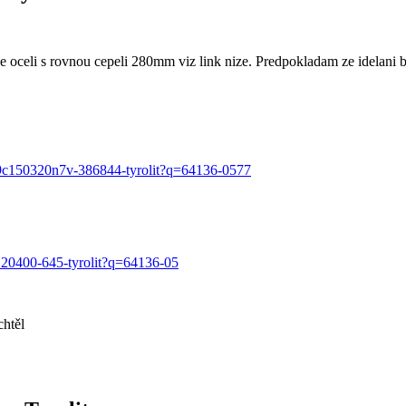
ove oceli s rovnou cepeli 280mm viz link nize. Predpokladam ze idelan
9c150320n7v-386844-tyrolit?q=64136-0577
120400-645-tyrolit?q=64136-05
htěl