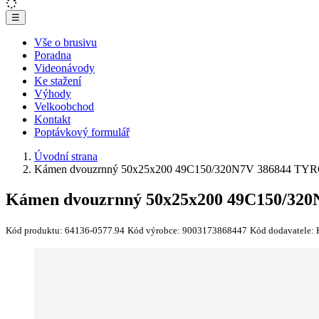
☰
Vše o brusivu
Poradna
Videonávody
Ke stažení
Výhody
Velkoobchod
Kontakt
Poptávkový formulář
Úvodní strana
Kámen dvouzrnný 50x25x200 49C150/320N7V 386844 TY
Kámen dvouzrnný 50x25x200 49C150/32
Kód produktu:
64136-0577.94
Kód výrobce:
9003173868447
Kód dodavatele: