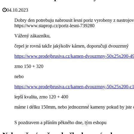
04.10.2023
Dobry den potrebuju nabrousit lesni poriz vyrobeny z nastroj
https://www.staprop.cz/poriz-lesni-739280
Vážený zákazníku,
čepel je rovná takže jakýkoliv kámen, doporučuji dvouzrnný
https://www.prodejbrusiva.cz/kamen-dvouzrnny-50x25x200-4
zrno 150 + 320
nebo
https://www.prodejbrusiva.cz/kamen-dvouzrnny-50x25x200-c
lepší kvalita, zrno 120 + 400
máme i délku 150mm, nebo jednozrnné kameny pokud by jste c
S pozdravem a přáním pěkného dne, tým eshopu