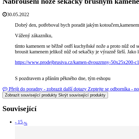
Nabroušení nože sekačky brusným kamene
30.05.2022
Dobrý den, potřeboval bych poradit jakým kotoučem,kamenem n
Vážený zákazníku,
tímto kamenem se běžně ostří kuchyňské nože a proto nůž od sek
brousit kamenem jelikož nůž od sekačky je výrazně širší. Jako 
https://www.prodejbrusiva.cz/kamen-dvouzrnny-50x25x200-c
S pozdravem a přáním pěkného dne, tým eshopu
Přejít do poradny - zobrazit další dotazy
Zeptejte se odborníka - n
Zobrazit související produkty
Skrýt související produkty
Související
-
15
%