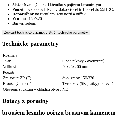
Složení:
zelený karbid křemíku s pojivem keramickým
Použití:
ocel do 67HRC, tvrdokov (ocel tř.11,ocel do 55HRC, ne
Doporučení:
na ruční broušení nožů a nůžek
Zrnitost
: 150/320
Barva:
zelená
Zobrazit technické parametry
Skrýt technické parametry
Technické parametry
Rozměry
Tvar
Obdelníkový - dvouzrnný
Velikost
50x25x200 mm
Použití
Zrnitost = ZR (F)
dvouzrnný 150/320
Broušený materiál
Tvrdokov (SK plátky), barevné k
Otevřená struktura = chladící otvory
NE
Dotazy z poradny
broušení lesního pořízu brusným kamenem