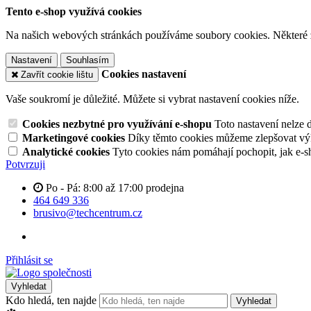
Tento e-shop využívá cookies
Na našich webových stránkách používáme soubory cookies. Některé z n
Nastavení
Souhlasím
Cookies nastavení
Zavřít cookie lištu
Vaše soukromí je důležité. Můžete si vybrat nastavení cookies níže.
Cookies nezbytné pro využívání e-shopu
Toto nastavení nelze 
Marketingové cookies
Díky těmto cookies můžeme zlepšovat výko
Analytické cookies
Tyto cookies nám pomáhají pochopit, jak e-s
Potvrzuji
Po - Pá: 8:00 až 17:00 prodejna
464 649 336
brusivo@techcentrum.cz
Přihlásit se
Vyhledat
Kdo hledá, ten najde
Vyhledat