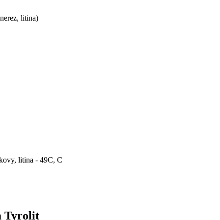
rez, litina)
ovy, litina - 49C, C
 Tyrolit