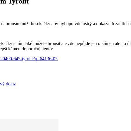
m Tyrolit
abrousím nůž do sekačky aby byl opravdu ostrý a dokázal řezat třeba
ačky s ním také můžete brousit ale zde nepůjde jen o kámen ale i o úh
lepší kámen doporučuji tento:
120400-645-tyrolit?q=64136-05
ový dotaz