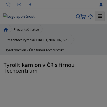
☰
V
y
h
Ú
Prezentační akce
l
v
o
e
Prezentace výrobků TYROLIT, NORTON, SIA ...
d
d
Tyrolit kamion v ČR s firnou Techcentrum
n
a
í
t
s
Tyrolit kamion v ČR s firnou
t
Techcentrum
r
a
n
a