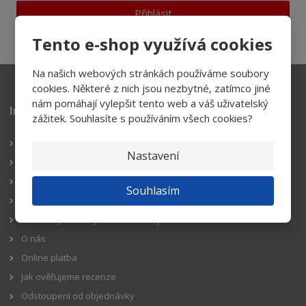
Přihlásit
Souhlasím se
zpracováním osobních údajů
.
Tento e-shop využívá cookies
Na našich webových stránkách používáme soubory
cookies. Některé z nich jsou nezbytné, zatímco jiné
nám pomáhají vylepšit tento web a váš uživatelský
Informace pro zákazníky
zážitek. Souhlasíte s používáním všech cookies?
Reklamační řád
Nastavení
Obchodní podmínky
Doprava
Souhlasím
Platba
Podmínky ochrany osobních údajů GDPR
O nás
Online platba
Jak ověřujeme recenze
Odstoupení od objednávky