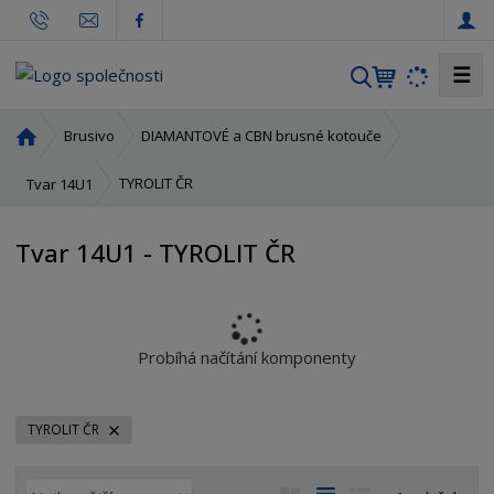
☰
V
y
h
Ú
Brusivo
DIAMANTOVÉ a CBN brusné kotouče
l
v
o
e
TYROLIT ČR
Tvar 14U1
d
d
n
a
Tvar 14U1 - TYROLIT ČR
í
t
s
t
r
a
Probíhá načítání komponenty
n
a
TYROLIT ČR
Ř
O
T
Ř