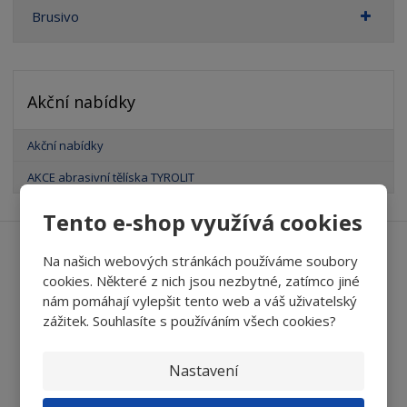
Brusivo
Akční nabídky
Akční nabídky
AKCE abrasivní tělíska TYROLIT
Tento e-shop využívá cookies
Ať vám nic neunikne
Na našich webových stránkách používáme soubory
cookies. Některé z nich jsou nezbytné, zatímco jiné
nám pomáhají vylepšit tento web a váš uživatelský
zážitek. Souhlasíte s používáním všech cookies?
Přihlásit
Nastavení
Souhlasím se
zpracováním osobních údajů
.