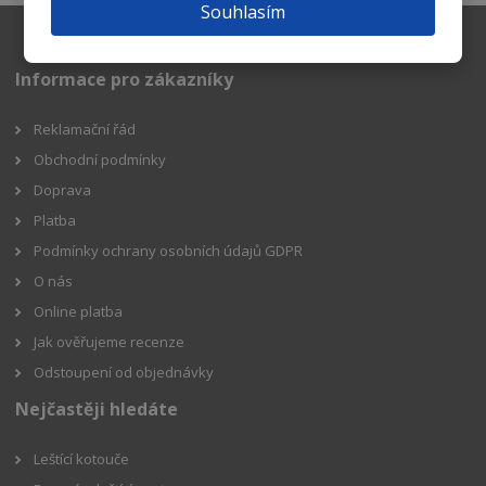
Souhlasím
Informace pro zákazníky
Reklamační řád
Obchodní podmínky
Doprava
Platba
Podmínky ochrany osobních údajů GDPR
O nás
Online platba
Jak ověřujeme recenze
Odstoupení od objednávky
Nejčastěji hledáte
Leštící kotouče