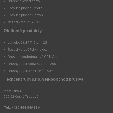
Brusné a leštící pasty
Kotouče ploché Tyrolit
Kotouče ploché Norton
Řezací kotouč TYROLIT
Oblíbené produkty
Lamelový talíř T42 pr. 125
Řezací kotouč FLEX na ocel
Bruska dvoukotoučová OPTI Grind
Brusný papír voda 522 zr. 1200
Brusný papír 377 role š. 150mm
Techcentrum s.r.o. velkoobchod brusiva
Moravská 40
560 02 Česká Třebová
Tel.:
+420 464 649 336