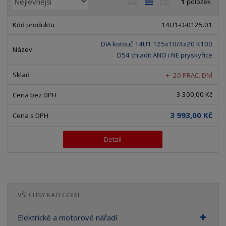
1
položek
a
b
a
á
z
r
b
d
14U1-D-0125.01
e
á
u
k
n
DIA kotouč 14U1 125x10/4x20 K100
z
l
o
í
D54 chladit ANO i NE pryskyřice
k
k
v
p
o
o
ý
+- 20 PRAC. DNÍ
r
o
v
v
v
3 300,00 Kč
d
ý
ý
ý
u
v
v
p
3 993,00 Kč
k
ý
ý
i
t
p
p
s
Detail
ů
i
i
s
s
VŠECHNY KATEGORIE
Elektrické a motorové nářadí