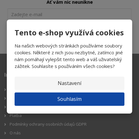
Ať vám nic neunikne
Tento e-shop využívá cookies
Přihlásit
Souhlasím se
zpracováním osobních údajů
.
Na našich webových stránkách používáme soubory
cookies. Některé z nich jsou nezbytné, zatímco jiné
nám pomáhají vylepšit tento web a váš uživatelský
zážitek. Souhlasíte s používáním všech cookies?
Informace pro zákazníky
Nastavení
Reklamační řád
Obchodní podmínky
Souhlasím
Doprava
Platba
Podmínky ochrany osobních údajů GDPR
O nás