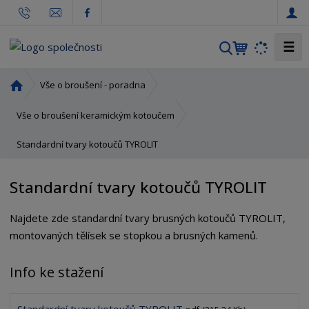
☰
V
y
h
Ú
Vše o broušení - poradna
l
v
o
e
Vše o broušení keramickým kotoučem
d
d
Standardní tvary kotoučů TYROLIT
n
a
í
t
s
Standardní tvary kotoučů TYROLIT
t
r
Najdete zde standardní tvary brusných kotoučů TYROLIT,
a
montovaných tělísek se stopkou a brusných kamenů.
n
a
Info ke stažení
Standardní tvary kotoučů TYROLIT