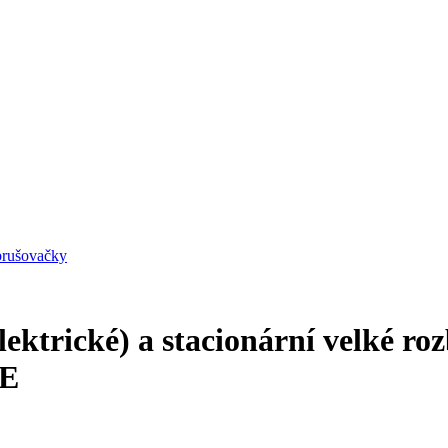
zbrušovačky
lektrické) a stacionární velké ro
E