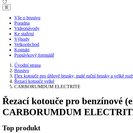
☰
Vše o brusivu
Poradna
Videonávody
Ke stažení
Výhody
Velkoobchod
Kontakt
Poptávkový formulář
Úvodní strana
Brusivo
Flex kotouče pro úhlové brusky, malé ruční brusky a velké ro
Řezací kotouče velké
CARBORUMDUM ELECTRITE
Řezací kotouče pro benzínové (e
CARBORUMDUM ELECTRIT
Top produkt