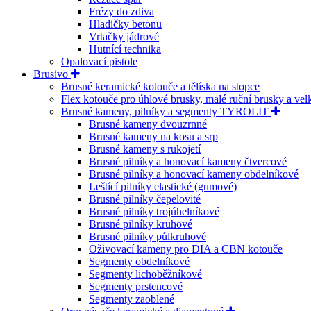
Frézy do zdiva
Hladičky betonu
Vrtačky jádrové
Hutnící technika
Opalovací pistole
Brusivo
Brusné keramické kotouče a tělíska na stopce
Flex kotouče pro úhlové brusky, malé ruční brusky a ve
Brusné kameny, pilníky a segmenty TYROLIT
Brusné kameny dvouzrnné
Brusné kameny na kosu a srp
Brusné kameny s rukojetí
Brusné pilníky a honovací kameny čtvercové
Brusné pilníky a honovací kameny obdelníkové
Leštící pilníky elastické (gumové)
Brusné pilníky čepelovité
Brusné pilníky trojúhelníkové
Brusné pilníky kruhové
Brusné pilníky půlkruhové
Oživovací kameny pro DIA a CBN kotouče
Segmenty obdelníkové
Segmenty lichoběžníkové
Segmenty prstencové
Segmenty zaoblené