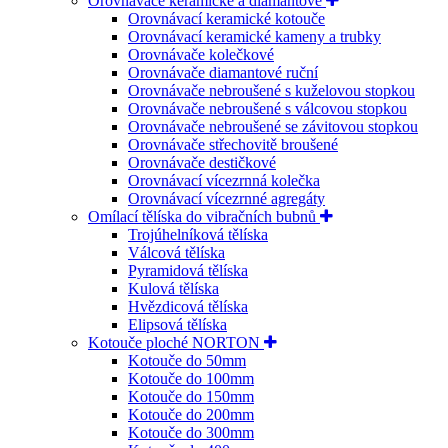
Orovnávače keramické a diamantové
Orovnávací keramické kotouče
Orovnávací keramické kameny a trubky
Orovnávače kolečkové
Orovnávače diamantové ruční
Orovnávače nebroušené s kuželovou stopkou
Orovnávače nebroušené s válcovou stopkou
Orovnávače nebroušené se závitovou stopkou
Orovnávače střechovitě broušené
Orovnávače destičkové
Orovnávací vícezrnná kolečka
Orovnávací vícezrnné agregáty
Omílací tělíska do vibračních bubnů
Trojúhelníková tělíska
Válcová tělíska
Pyramidová tělíska
Kulová tělíska
Hvězdicová tělíska
Elipsová tělíska
Kotouče ploché NORTON
Kotouče do 50mm
Kotouče do 100mm
Kotouče do 150mm
Kotouče do 200mm
Kotouče do 300mm