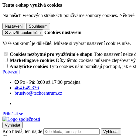
Tento e-shop využívá cookies
Na našich webových stránkách používáme soubory cookies. Některé z n
Nastavení
Souhlasím
Cookies nastavení
Zavřít cookie lištu
Vaše soukromí je důležité. Můžete si vybrat nastavení cookies níže.
Cookies nezbytné pro využívání e-shopu
Toto nastavení nelze 
Marketingové cookies
Díky těmto cookies můžeme zlepšovat výko
Analytické cookies
Tyto cookies nám pomáhají pochopit, jak e-s
Potvrzuji
Po - Pá: 8:00 až 17:00 prodejna
464 649 336
brusivo@techcentrum.cz
Přihlásit se
Vyhledat
Kdo hledá, ten najde
Vyhledat