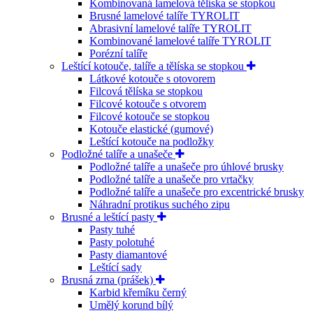
Kombinovaná lamelová tělíska se stopkou
Brusné lamelové talíře TYROLIT
Abrasivní lamelové talíře TYROLIT
Kombinované lamelové talíře TYROLIT
Porézní talíře
Leštící kotouče, talíře a tělíska se stopkou
Látkové kotouče s otovorem
Filcová tělíska se stopkou
Filcové kotouče s otvorem
Filcové kotouče se stopkou
Kotouče elastické (gumové)
Leštící kotouče na podložky
Podložné talíře a unašeče
Podložné talíře a unašeče pro úhlové brusky
Podložné talíře a unašeče pro vrtačky
Podložné talíře a unašeče pro excentrické brusky
Náhradní protikus suchého zipu
Brusné a leštící pasty
Pasty tuhé
Pasty polotuhé
Pasty diamantové
Leštící sady
Brusná zrna (prášek)
Karbid křemíku černý
Umělý korund bílý