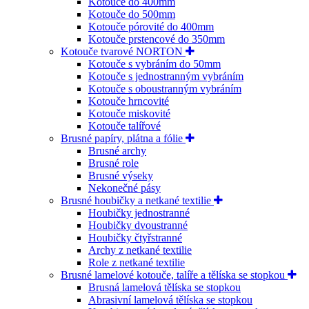
Kotouče do 400mm
Kotouče do 500mm
Kotouče pórovité do 400mm
Kotouče prstencové do 350mm
Kotouče tvarové NORTON
Kotouče s vybráním do 50mm
Kotouče s jednostranným vybráním
Kotouče s oboustranným vybráním
Kotouče hrncovité
Kotouče miskovité
Kotouče talířové
Brusné papíry, plátna a fólie
Brusné archy
Brusné role
Brusné výseky
Nekonečné pásy
Brusné houbičky a netkané textilie
Houbičky jednostranné
Houbičky dvoustranné
Houbičky čtyřstranné
Archy z netkané textilie
Role z netkané textilie
Brusné lamelové kotouče, talíře a tělíska se stopkou
Brusná lamelová tělíska se stopkou
Abrasivní lamelová tělíska se stopkou