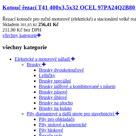
Kotouč řezací T41 400x3,5x32 OCEL 97PA24Q2B8
Řezací kotouče pro ruční motorové (elektrické) a stacionární velké ro
Skladem
256,41 Kč
301,65 Kč
211,90 Kč bez DPH
všechny kategorie
všechny kategorie
Elektrické a motorové nářadí
Brusky
Brusky dvoukotoučové
Leštičky
Brusky speciální
Brusky talířové a kombinované s pásem
Brusky pásové
Brusky úhlové
Brusky na plocho
Brusky na kulato
Pily diamantové a další stroje pro stavebnictví
Pily pro obkladače
Pily stolové a kamenické
Pily blokové
Řezače spár