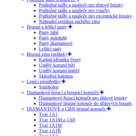
Podložné talíře a unašeče pro úhlové brusky
Podložné talíře a unašeče pro vrtačky
Podložné talíře a unašeče pro excentrické brusky
Náhradní protikus suchého zipu
Brusné a leštící pasty
Pasty tuhé
Pasty polotuhé
Pasty diamantové
Leštící sady
Brusná zrna (prášek)
Karbid křemíku černý
Umělý korund bílý
Umělý korund hnědý
Skleněná balotina
Lepící prostředky
Smirkolep
Diamantové řezací a brousící kotouče
Diamantové řezací kotouče pro úhlové brusky
Diamantové brusné kotouče do úhlových brusek
DIAMANTOVÉ a CBN brusné kotouče
Tvar 1A1
Tvar 1A1M a 1A8
Tvar 1A1W
Tvar 1A1R