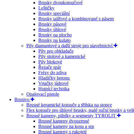
Brusky dvoukotoučové
Leštičky
Brusky speciální
Brusky talířové a kombinované s pásem
Brusky pásové
Brusky úhlové
Brusky na plocho
Brusky na kulato
Pily diamantové a další stroje pro stavebnictví
Pily pro obkladače
Pily stolové a kamenické
Pily blokové
Řezače spár
Frézy do zdiva
Hladičky betonu
Vrtačky jádrové
Hutnící technika
Opalovací pistole
Brusivo
Brusné keramické kotouče a tělíska na stopce
Flex kotouče pro úhlové brusky, malé ruční brusky a ve
Brusné kameny, pilníky a segmenty TYROLIT
Brusné kameny dvouzrnné
Brusné kameny na kosu a srp
Brusné kameny s rukojetí