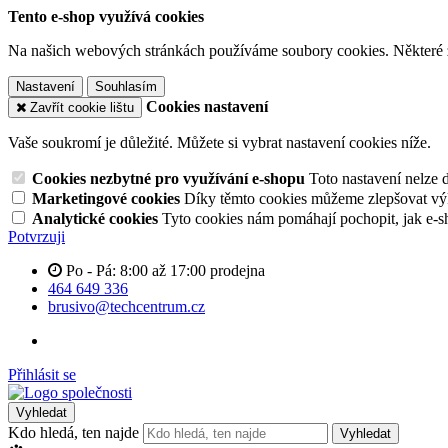
Tento e-shop využívá cookies
Na našich webových stránkách používáme soubory cookies. Některé z n
Nastavení
Souhlasím
Cookies nastavení
Zavřít cookie lištu
Vaše soukromí je důležité. Můžete si vybrat nastavení cookies níže.
Cookies nezbytné pro využívání e-shopu
Toto nastavení nelze 
Marketingové cookies
Díky těmto cookies můžeme zlepšovat výko
Analytické cookies
Tyto cookies nám pomáhají pochopit, jak e-s
Potvrzuji
Po - Pá: 8:00 až 17:00 prodejna
464 649 336
brusivo@techcentrum.cz
Přihlásit se
Vyhledat
Kdo hledá, ten najde
Vyhledat