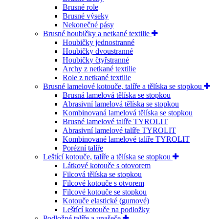
Brusné role
Brusné výseky
Nekonečné pásy
Brusné houbičky a netkané textilie
Houbičky jednostranné
Houbičky dvoustranné
Houbičky čtyřstranné
Archy z netkané textilie
Role z netkané textilie
Brusné lamelové kotouče, talíře a tělíska se stopkou
Brusná lamelová tělíska se stopkou
Abrasivní lamelová tělíska se stopkou
Kombinovaná lamelová tělíska se stopkou
Brusné lamelové talíře TYROLIT
Abrasivní lamelové talíře TYROLIT
Kombinované lamelové talíře TYROLIT
Porézní talíře
Leštící kotouče, talíře a tělíska se stopkou
Látkové kotouče s otovorem
Filcová tělíska se stopkou
Filcové kotouče s otvorem
Filcové kotouče se stopkou
Kotouče elastické (gumové)
Leštící kotouče na podložky
Podložné talíře a unašeče