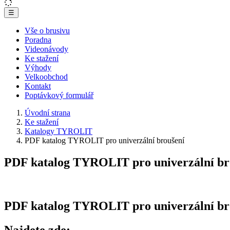
☰
Vše o brusivu
Poradna
Videonávody
Ke stažení
Výhody
Velkoobchod
Kontakt
Poptávkový formulář
Úvodní strana
Ke stažení
Katalogy TYROLIT
PDF katalog TYROLIT pro univerzální broušení
PDF katalog TYROLIT pro univerzální br
PDF katalog TYROLIT pro univerzální bro
Najdete zde: