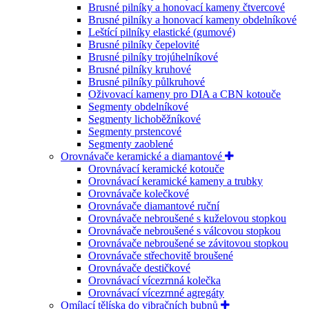
Brusné pilníky a honovací kameny čtvercové
Brusné pilníky a honovací kameny obdelníkové
Leštící pilníky elastické (gumové)
Brusné pilníky čepelovité
Brusné pilníky trojúhelníkové
Brusné pilníky kruhové
Brusné pilníky půlkruhové
Oživovací kameny pro DIA a CBN kotouče
Segmenty obdelníkové
Segmenty lichoběžníkové
Segmenty prstencové
Segmenty zaoblené
Orovnávače keramické a diamantové
Orovnávací keramické kotouče
Orovnávací keramické kameny a trubky
Orovnávače kolečkové
Orovnávače diamantové ruční
Orovnávače nebroušené s kuželovou stopkou
Orovnávače nebroušené s válcovou stopkou
Orovnávače nebroušené se závitovou stopkou
Orovnávače střechovitě broušené
Orovnávače destičkové
Orovnávací vícezrnná kolečka
Orovnávací vícezrnné agregáty
Omílací tělíska do vibračních bubnů