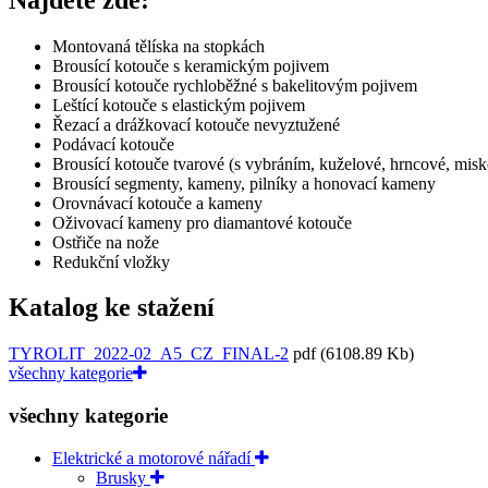
Montovaná tělíska na stopkách
Brousící kotouče s keramickým pojivem
Brousící kotouče rychloběžné s bakelitovým pojivem
Leštící kotouče s elastickým pojivem
Řezací a drážkovací kotouče nevyztužené
Podávací kotouče
Brousící kotouče tvarové (s vybráním, kuželové, hrncové, mis
Brousící segmenty, kameny, pilníky a honovací kameny
Orovnávací kotouče a kameny
Oživovací kameny pro diamantové kotouče
Ostřiče na nože
Redukční vložky
Katalog ke stažení
TYROLIT_2022-02_A5_CZ_FINAL-2
pdf
(6108.89 Kb)
všechny kategorie
všechny kategorie
Elektrické a motorové nářadí
Brusky