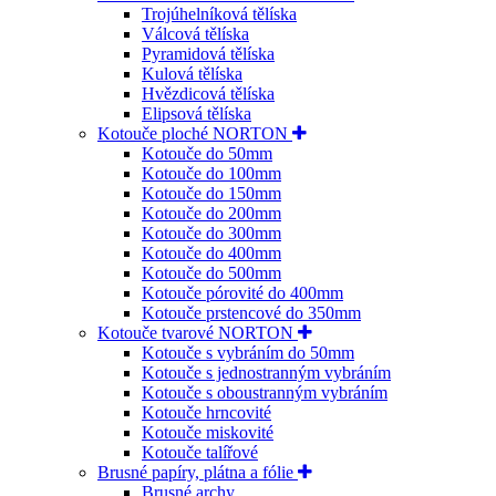
Trojúhelníková tělíska
Válcová tělíska
Pyramidová tělíska
Kulová tělíska
Hvězdicová tělíska
Elipsová tělíska
Kotouče ploché NORTON
Kotouče do 50mm
Kotouče do 100mm
Kotouče do 150mm
Kotouče do 200mm
Kotouče do 300mm
Kotouče do 400mm
Kotouče do 500mm
Kotouče pórovité do 400mm
Kotouče prstencové do 350mm
Kotouče tvarové NORTON
Kotouče s vybráním do 50mm
Kotouče s jednostranným vybráním
Kotouče s oboustranným vybráním
Kotouče hrncovité
Kotouče miskovité
Kotouče talířové
Brusné papíry, plátna a fólie
Brusné archy