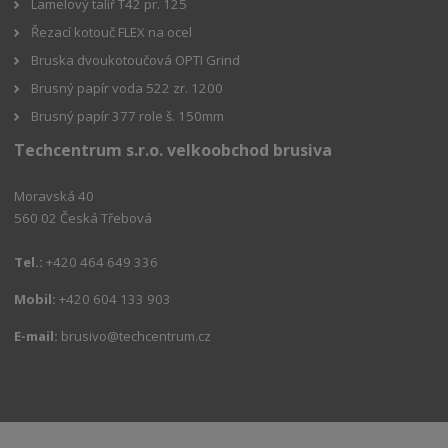
Lamelový talíř T42 pr. 125
Řezací kotouč FLEX na ocel
Bruska dvoukotoučová OPTI Grind
Brusný papír voda 522 zr. 1200
Brusný papír 377 role š. 150mm
Techcentrum s.r.o. velkoobchod brusiva
Moravská 40
560 02 Česká Třebová
Tel.:
+420 464 649 336
Mobil:
+420 604 133 903
E-mail:
brusivo@techcentrum.cz