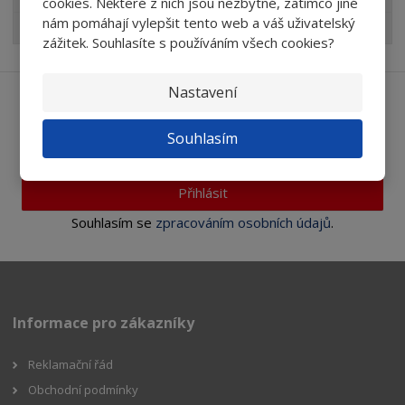
cookies. Některé z nich jsou nezbytné, zatímco jiné
nám pomáhají vylepšit tento web a váš uživatelský
AKCE abrasivní tělíska TYROLIT
zážitek. Souhlasíte s používáním všech cookies?
Nastavení
Ať vám nic neunikne
Souhlasím
Přihlásit
Souhlasím se
zpracováním osobních údajů
.
Informace pro zákazníky
Reklamační řád
Obchodní podmínky