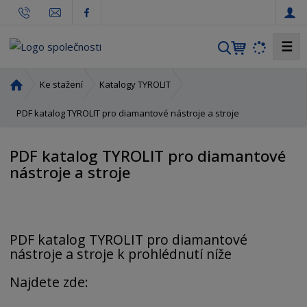
☰
V
y
h
Ú
Ke stažení
Katalogy TYROLIT
l
v
o
PDF katalog TYROLIT pro diamantové nástroje a stroje
e
d
d
n
a
PDF katalog TYROLIT pro diamantové
í
t
nástroje a stroje
s
t
r
a
n
PDF katalog TYROLIT pro diamantové
a
nástroje a stroje k prohlédnutí níže
Najdete zde: