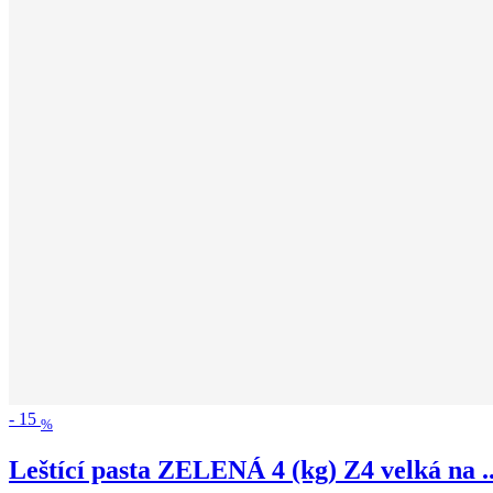
-
15
%
Leštící pasta ZELENÁ 4 (kg) Z4 velká na ..