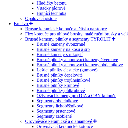
Hladičky betonu
Vrtačky jádrové
Hutnící technika
Opalovací pistole
Brusivo
Brusné keramické kotouče a tělíska na stopce
Flex kotouče pro úhlové brusky, malé ruční brusky a ve
Brusné kameny, pilníky a segmenty TYROLIT
Brusné kameny dvouzrnné
Brusné kameny na kosu a srp
Brusné kameny s rukojetí
Brusné pilníky a honovací kameny čtvercové
Brusné pilníky a honovací kameny obdelníkové
Leštící pilníky elastické (gumové)
Brusné pilníky čepelovité
Brusné pilníky trojúhelníkové
Brusné pilníky kruhové
Brusné pilníky půlkruhové
Oživovací kameny pro DIA a CBN kotouče
Segmenty obdelníkové
Segmenty lichoběžníkové
Segmenty prstencové
Segmenty zaoblené
Orovnávače keramické a diamantové
Orovnávací keramické kotouče