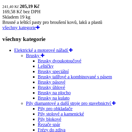
205,19 Kč
241,40 Kč
169,58 Kč bez DPH
Skladem 19 kg
Brusné a leštící pasty pro broušení kovů, laků a plastů
všechny kategorie
všechny kategorie
Elektrické a motorové nářadí
Brusky
Brusky dvoukotoučové
Leštičky
Brusky speciální
Brusky talířové a kombinované s pásem
Brusky pásové
Brusky úhlové
Brusky na plocho
Brusky na kulato
Pily diamantové a další stroje pro stavebnictví
Pily pro obkladače
Pily stolové a kamenické
Pily blokové
Řezače spár
Frézy do zdiva