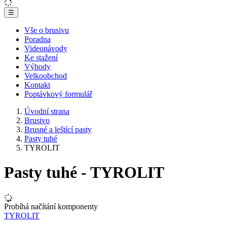
☰
Vše o brusivu
Poradna
Videonávody
Ke stažení
Výhody
Velkoobchod
Kontakt
Poptávkový formulář
Úvodní strana
Brusivo
Brusné a leštící pasty
Pasty tuhé
TYROLIT
Pasty tuhé - TYROLIT
Probíhá načítání komponenty
TYROLIT