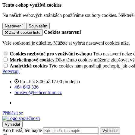
Tento e-shop využívá cookies
Na našich webových stránkách používáme soubory cookies. Některé z n
Nastavení
Souhlasím
Cookies nastavení
Zavřít cookie lištu
Vaše soukromí je důležité. Můžete si vybrat nastavení cookies níže.
Cookies nezbytné pro využívání e-shopu
Toto nastavení nelze 
Marketingové cookies
Díky těmto cookies můžeme zlepšovat výko
Analytické cookies
Tyto cookies nám pomáhají pochopit, jak e-s
Potvrzuji
Po - Pá: 8:00 až 17:00 prodejna
464 649 336
brusivo@techcentrum.cz
Přihlásit se
Vyhledat
Kdo hledá, ten najde
Vyhledat