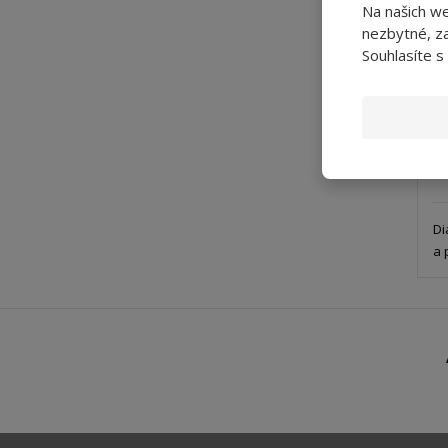
Na našich w
nezbytné, za
Souhlasíte s
Di
a 