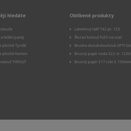
ěji hledáte
Oblíbené produkty
 kotouče
Lamelový talíř T42 pr. 125
a leštící pasty
Řezací kotouč FLEX na ocel
 ploché Tyrolit
Bruska dvoukotoučová OPTI Gr
e ploché Norton
Brusný papír voda 522 zr. 1200
 kotouč TYROLIT
Brusný papír 377 role š. 150m