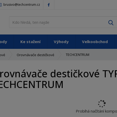
brusivo@techcentrum.cz
V
vody
Ke stažení
Výhody
Velkoobchod
TECHCENTRUM
ové
Orovnávače destičkové
rovnávače destičkové TY
ECHCENTRUM
Probíhá načítání komp