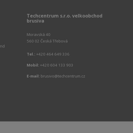
Techcentrum s.r.o. velkoobchod
brusiva
Moravská 40
560 02 Česká Třebová
ind
Tel.:
+420 464 649 336
m
Mobil:
+420 604 133 903
E-mail:
brusivo@techcentrum.cz