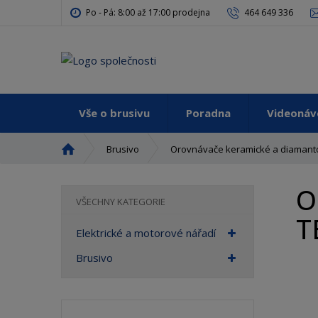
Po - Pá: 8:00 až 17:00 prodejna
464 649 336
Vše o brusivu
Poradna
Videoná
Ú
Brusivo
Orovnávače keramické a diamant
v
o
O
d
VŠECHNY KATEGORIE
n
T
í
Elektrické a motorové nářadí
s
t
Brusivo
r
a
n