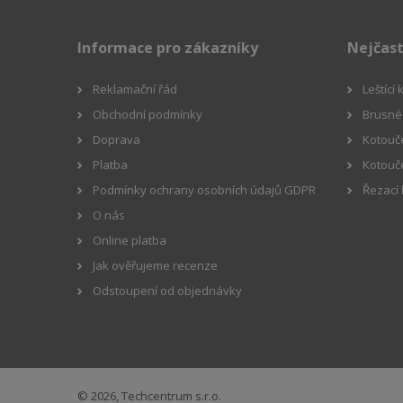
Informace pro zákazníky
Nejčast
Reklamační řád
Leštící
Obchodní podmínky
Brusné 
Doprava
Kotouče
Platba
Kotouč
Podmínky ochrany osobních údajů GDPR
Řezací
O nás
Online platba
Jak ověřujeme recenze
Odstoupení od objednávky
© 2026, Techcentrum s.r.o.