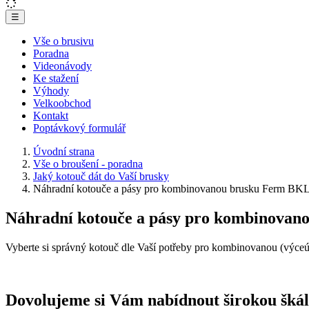
☰
Vše o brusivu
Poradna
Videonávody
Ke stažení
Výhody
Velkoobchod
Kontakt
Poptávkový formulář
Úvodní strana
Vše o broušení - poradna
Jaký kotouč dát do Vaší brusky
Náhradní kotouče a pásy pro kombinovanou brusku Ferm BK
Náhradní kotouče a pásy pro kombinova
Vyberte si správný kotouč dle Vaší potřeby pro kombinovanou (vý
Dovolujeme si Vám nabídnout širokou šk