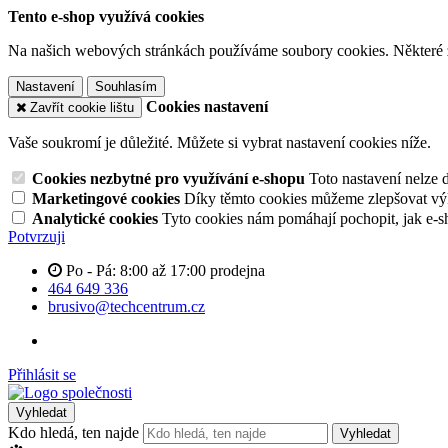
Tento e-shop využívá cookies
Na našich webových stránkách používáme soubory cookies. Některé z n
Nastavení
Souhlasím
Cookies nastavení
Zavřít cookie lištu
Vaše soukromí je důležité. Můžete si vybrat nastavení cookies níže.
Cookies nezbytné pro využívání e-shopu
Toto nastavení nelze 
Marketingové cookies
Díky těmto cookies můžeme zlepšovat výko
Analytické cookies
Tyto cookies nám pomáhají pochopit, jak e-s
Potvrzuji
Po - Pá: 8:00 až 17:00 prodejna
464 649 336
brusivo@techcentrum.cz
Přihlásit se
Vyhledat
Kdo hledá, ten najde
Vyhledat