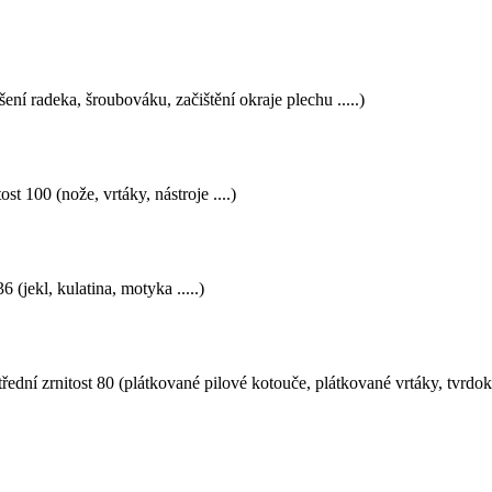
ení radeka, šroubováku, začištění okraje plechu .....)
t 100 (nože, vrtáky, nástroje ....)
 (jekl, kulatina, motyka .....)
dní zrnitost 80 (plátkované pilové kotouče, plátkované vrtáky, tvrdoko