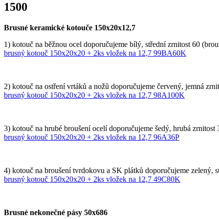
1500
Brusné keramické kotouče 150x20x12,7
1) kotouč na běžnou ocel doporučujeme bílý, střední zrnitost 60 (brouš
brusný kotouč 150x20x20 + 2ks vložek na 12,7 99BA60K
2) kotouč na ostření vrtáků a nožů doporučujeme červený, jemná zrnitos
brusný kotouč 150x20x20 + 2ks vložek na 12,7 98A100K
3) kotouč na hrubé broušení ocelí doporučujeme šedý, hrubá zrnitost 36
brusný kotouč 150x20x20 + 2ks vložek na 12,7 96A36P
4) kotouč na broušení tvrdokovu a SK plátků doporučujeme zelený, stře
brusný kotouč 150x20x20 + 2ks vložek na 12,7 49C80K
Brusné nekonečné pásy 50x686