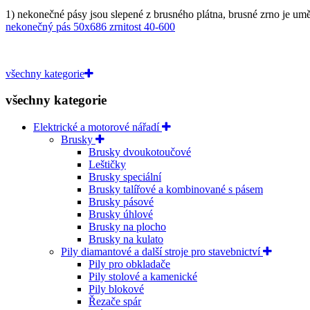
1) nekonečné pásy jsou slepené z brusného plátna, brusné zrno je umě
nekonečný pás 50x686 zrnitost 40-600
všechny kategorie
všechny kategorie
Elektrické a motorové nářadí
Brusky
Brusky dvoukotoučové
Leštičky
Brusky speciální
Brusky talířové a kombinované s pásem
Brusky pásové
Brusky úhlové
Brusky na plocho
Brusky na kulato
Pily diamantové a další stroje pro stavebnictví
Pily pro obkladače
Pily stolové a kamenické
Pily blokové
Řezače spár