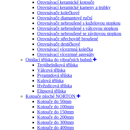
Orovnávací keramické kotouče
Orovnávací keramické kameny a trubky
Orovnávače kolečkové
Orovnávače diamantové ruční
Orovnávače nebroušené s kuželovou stopkou
Orovnávače nebroušené s válcovou stopkou
Orovnávače nebroušené se závitovou stopkou
Orovnávače střechovitě broušené
Orovnávače destičkové
Orovnávací vícezrnná kolečka
Orovnávací vícezrnné agregáty
Omílací tělíska do vibračních bubnů
Trojúhelníková tělíska
Válcová tělíska
Pyramidová tělíska
Kulová tělíska
Hvězdicová tělíska
Elipsová tělíska
Kotouče ploché NORTON
Kotouče do 50mm
Kotouče do 100mm
Kotouče do 150mm
Kotouče do 200mm
Kotouče do 300mm
Kotouče do 400mm