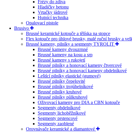
Frézy do zdiva
Hladičky betonu
Vrtačky jádrové
Hutnící technika
Opalovací pistole
Brusivo
Brusné keramické kotouče a tělíska na stopce
Flex kotouče pro úhlové brusky, malé ruční brusky a ve
Brusné kameny, pilníky a segmenty TYROLIT
Brusné kameny dvouzrnné
Brusné kameny na kosu a srp
Brusné kameny s rukojetí
Brusné pilníky a honovací kameny čtvercové
Brusné pilníky a honovací kameny obdelníkové
Leštící pilníky elastické (gumové)
Brusné pilníky čepelovité
Brusné pilníky trojúhelníkové
Brusné pilníky kruhové
Brusné pilníky půlkruhové
Oživovací kameny pro DIA a CBN kotouče
Segmenty obdelníkové
Segmenty lichoběžníkové
Segmenty prstencové
Segmenty zaoblené
Orovnávače keramické a diamantové