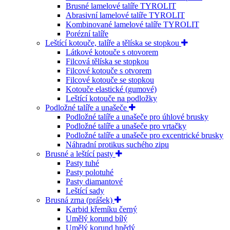
Brusné lamelové talíře TYROLIT
Abrasivní lamelové talíře TYROLIT
Kombinované lamelové talíře TYROLIT
Porézní talíře
Leštící kotouče, talíře a tělíska se stopkou
Látkové kotouče s otovorem
Filcová tělíska se stopkou
Filcové kotouče s otvorem
Filcové kotouče se stopkou
Kotouče elastické (gumové)
Leštící kotouče na podložky
Podložné talíře a unašeče
Podložné talíře a unašeče pro úhlové brusky
Podložné talíře a unašeče pro vrtačky
Podložné talíře a unašeče pro excentrické brusky
Náhradní protikus suchého zipu
Brusné a leštící pasty
Pasty tuhé
Pasty polotuhé
Pasty diamantové
Leštící sady
Brusná zrna (prášek)
Karbid křemíku černý
Umělý korund bílý
Umělý korund hnědý