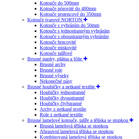
Kotouče do 500mm
Kotouče pórovité do 400mm
Kotouče prstencové do 350mm
Kotouče tvarové NORTON
Kotouče s vybráním do 50mm
Kotouče s jednostranným vybráním
Kotouče s oboustranným vybráním
Kotouče hrncovité
Kotouče miskovité
Kotouče talířové
Brusné papíry, plátna a fólie
Brusné archy
Brusné role
Brusné výseky
Nekonečné pásy
Brusné houbičky a netkané textilie
Houbičky jednostranné
Houbičky dvoustranné
Houbičky čtyřstranné
Archy z netkané textilie
Role z netkané textilie
Brusné lamelové kotouče, talíře a tělíska se stopkou
Brusná lamelová tělíska se stopkou
Abrasivní lamelová tělíska se stopkou
Kombinovaná lamelová tělíska se stopkou