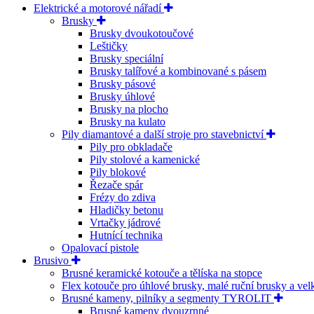
Elektrické a motorové nářadí
Brusky
Brusky dvoukotoučové
Leštičky
Brusky speciální
Brusky talířové a kombinované s pásem
Brusky pásové
Brusky úhlové
Brusky na plocho
Brusky na kulato
Pily diamantové a další stroje pro stavebnictví
Pily pro obkladače
Pily stolové a kamenické
Pily blokové
Řezače spár
Frézy do zdiva
Hladičky betonu
Vrtačky jádrové
Hutnící technika
Opalovací pistole
Brusivo
Brusné keramické kotouče a tělíska na stopce
Flex kotouče pro úhlové brusky, malé ruční brusky a ve
Brusné kameny, pilníky a segmenty TYROLIT
Brusné kameny dvouzrnné