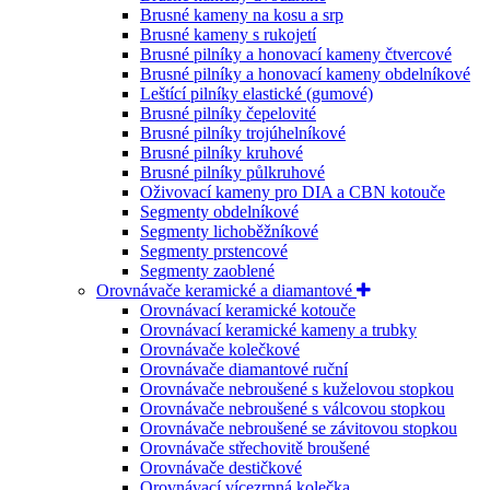
Brusné kameny na kosu a srp
Brusné kameny s rukojetí
Brusné pilníky a honovací kameny čtvercové
Brusné pilníky a honovací kameny obdelníkové
Leštící pilníky elastické (gumové)
Brusné pilníky čepelovité
Brusné pilníky trojúhelníkové
Brusné pilníky kruhové
Brusné pilníky půlkruhové
Oživovací kameny pro DIA a CBN kotouče
Segmenty obdelníkové
Segmenty lichoběžníkové
Segmenty prstencové
Segmenty zaoblené
Orovnávače keramické a diamantové
Orovnávací keramické kotouče
Orovnávací keramické kameny a trubky
Orovnávače kolečkové
Orovnávače diamantové ruční
Orovnávače nebroušené s kuželovou stopkou
Orovnávače nebroušené s válcovou stopkou
Orovnávače nebroušené se závitovou stopkou
Orovnávače střechovitě broušené
Orovnávače destičkové
Orovnávací vícezrnná kolečka