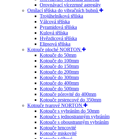
Orovnávací vícezrnné agregáty
Omílací tělíska do vibračních bubnů
Trojúhelníková tělíska
Válcová tělíska
Pyramidová tělíska
Kulová tělíska
Hvězdicová tělíska
Elipsová tělíska
Kotouče ploché NORTON
Kotouče do 50mm
Kotouče do 100mm
Kotouče do 150mm
Kotouče do 200mm
Kotouče do 300mm
Kotouče do 400mm
Kotouče do 500mm
Kotouče pórovité do 400mm
Kotouče prstencové do 350mm
Kotouče tvarové NORTON
Kotouče s vybráním do 50mm
Kotouče s jednostranným vybráním
Kotouče s oboustranným vybráním
Kotouče hrncovité
Kotouče miskovité
Kotouče talířové