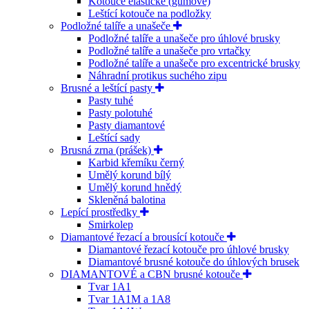
Kotouče elastické (gumové)
Leštící kotouče na podložky
Podložné talíře a unašeče
Podložné talíře a unašeče pro úhlové brusky
Podložné talíře a unašeče pro vrtačky
Podložné talíře a unašeče pro excentrické brusky
Náhradní protikus suchého zipu
Brusné a leštící pasty
Pasty tuhé
Pasty polotuhé
Pasty diamantové
Leštící sady
Brusná zrna (prášek)
Karbid křemíku černý
Umělý korund bílý
Umělý korund hnědý
Skleněná balotina
Lepící prostředky
Smirkolep
Diamantové řezací a brousící kotouče
Diamantové řezací kotouče pro úhlové brusky
Diamantové brusné kotouče do úhlových brusek
DIAMANTOVÉ a CBN brusné kotouče
Tvar 1A1
Tvar 1A1M a 1A8