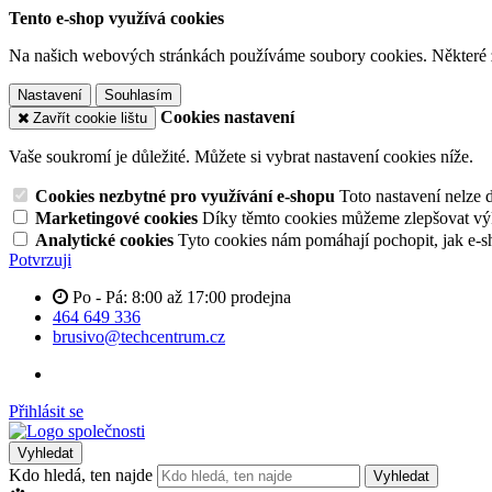
Tento e-shop využívá cookies
Na našich webových stránkách používáme soubory cookies. Některé z n
Nastavení
Souhlasím
Cookies nastavení
Zavřít cookie lištu
Vaše soukromí je důležité. Můžete si vybrat nastavení cookies níže.
Cookies nezbytné pro využívání e-shopu
Toto nastavení nelze 
Marketingové cookies
Díky těmto cookies můžeme zlepšovat výko
Analytické cookies
Tyto cookies nám pomáhají pochopit, jak e-s
Potvrzuji
Po - Pá: 8:00 až 17:00 prodejna
464 649 336
brusivo@techcentrum.cz
Přihlásit se
Vyhledat
Kdo hledá, ten najde
Vyhledat