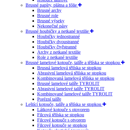
Brusné papíry, plátna a fólie
Brusné archy
Brusné role
Brusné výseky
Nekonečné pásy
Brusné houbičky a netkané textilie
Houbičky jednostranné
Houbičky dvoustranné
Houbičky čtyřstranné
Archy z netkané textilie
Role z netkané textilie
Brusné lamelové kotouče, talíře a tělíska se stopkou
Brusná lamelová tělíska se stopkou
Abrasivní lamelová tělíska se stopkou
Kombinovaná lamelová tělíska se stopkou
Brusné lamelové talíře TYROLIT
Abrasivní lamelové talíře TYROLIT
Kombinované lamelové talíře TYROLIT
Porézní talíře
Leštící kotouče, talíře a tělíska se stopkou
Látkové kotouče s otovorem
Filcová tělíska se stopkou
Filcové kotouče s otvorem
Filcové kotouče se stopkou