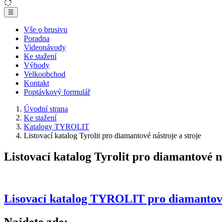
☰
Vše o brusivu
Poradna
Videonávody
Ke stažení
Výhody
Velkoobchod
Kontakt
Poptávkový formulář
Úvodní strana
Ke stažení
Katalogy TYROLIT
Listovací katalog Tyrolit pro diamantové nástroje a stroje
Listovací katalog Tyrolit pro diamantové n
Lisovací katalog TYROLIT pro diamantové
Najdete zde: