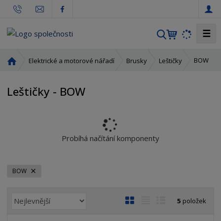
☰
V
y
h
Ú
BOW
Elektrické a motorové nářadí
Brusky
Leštičky
l
v
o
e
Leštičky - BOW
d
d
n
a
í
t
s
t
Probíhá načítání komponenty
r
a
n
BOW
a
Ř
O
T
Ř
5
položek
a
b
a
á
z