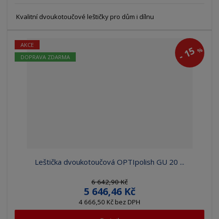
Kvalitní dvoukotoučové leštičky pro dům i dílnu
AKCE
15
%
-
DOPRAVA ZDARMA
Leštička dvoukotoučová OPTIpolish GU 20 ...
6 642,90 Kč
5 646,46 Kč
4 666,50 Kč bez DPH