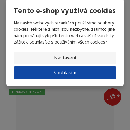
Tento e-shop využívá cookies
Leštička dvoukotoučová OPTIpolish GU 35 ...
36 287,90 Kč
Na našich webových stránkách používáme soubory
30 844,72 Kč
cookies. Některé z nich jsou nezbytné, zatímco jiné
25 491,50 Kč bez DPH
nám pomáhají vylepšit tento web a váš uživatelský
zážitek. Souhlasíte s používáním všech cookies?
Detail
Nastavení
NA DOTAZ
Souhlasím
Kvalitní dvoukotoučové leštičky pro dům i dílnu
DOPRAVA ZDARMA
15
%
-