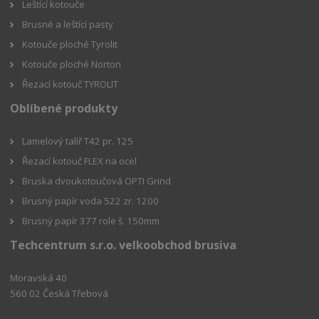
Leštící kotouče
Brusné a leštící pasty
Kotouče ploché Tyrolit
Kotouče ploché Norton
Řezací kotouč TYROLIT
Oblíbené produkty
Lamelový talíř T42 pr. 125
Řezací kotouč FLEX na ocel
Bruska dvoukotoučová OPTI Grind
Brusný papír voda 522 zr. 1200
Brusný papír 377 role š. 150mm
Techcentrum s.r.o. velkoobchod brusiva
Moravská 40
560 02 Česká Třebová