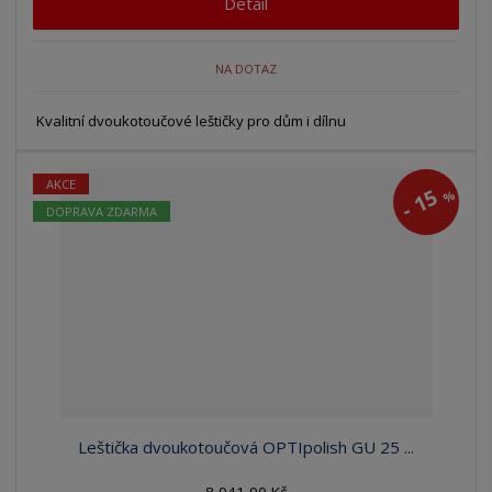
Detail
NA DOTAZ
Kvalitní dvoukotoučové leštičky pro dům i dílnu
AKCE
15
%
-
DOPRAVA ZDARMA
Leštička dvoukotoučová OPTIpolish GU 25 ...