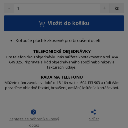
S
N
Z
ks
n
a
m
í
v
ě
ž
ý
Vložit do košíku
n
i
š
i
t
i
t
m
t
Kotouče ploché zkosené pro broušení ocelí
p
n
m
o
o
n
TELEFONICKÉ OBJEDNÁVKY
ž
o
č
Pro telefonickou objednávku nás můžete kontaktovat na tel. 464
s
ž
649 325. Připravte si kód objednávaného zboží nebo název a
e
fakturační údaje.
t
s
t
v
t
RADA NA TELEFONU
í
v
Můžete nám zavolat v době od 8-16h na tel. 604 133 903 a rádi Vám
í
poradíme ohledně řezání, broušení, omílání, leštění a kartáčování.
Zeptejte se odborníka - nový
Sdílet
dotaz