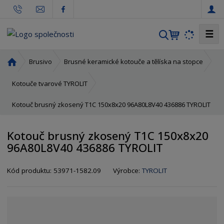
☰
V
y
h
Ú
Brusivo
Brusné keramické kotouče a tělíska na stopce
l
v
o
e
Kotouče tvarové TYROLIT
d
d
Kotouč brusný zkosený T1C 150x8x20 96A80L8V40 436886 TYROLIT
n
a
í
t
s
Kotouč brusný zkosený T1C 150x8x20
t
96A80L8V40 436886 TYROLIT
r
a
K
K
Kód produktu:
53971-1582.09
Výrobce:
TYROLIT
n
ó
ó
a
d
d
v
d
ý
o
r
d