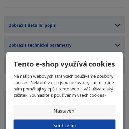
Zobrazit detailní popis
Zobrazit technické parametry
Tento e-shop využívá cookies
Zobrazit související produkty
Na našich webových stránkách používáme soubory
cookies. Některé z nich jsou nezbytné, zatímco jiné
nám pomáhají vylepšit tento web a váš uživatelský
zážitek. Souhlasíte s používáním všech cookies?
VŠECHNY KATEGORIE
Nastavení
Elektrické a motorové nářadí
Brusivo
Souhlasím