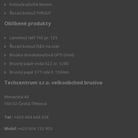
Kotouče ploché Norton
Řezací kotouč TYROLIT
Oblíbené produkty
Lamelový talíř T42 pr. 125
Řezací kotouč FLEX na ocel
Bruska dvoukotoučová OPTI Grind
Brusný papír voda 522 zr. 1200
Brusný papír 377 role š. 150mm
Techcentrum s.r.o. velkoobchod brusiva
Moravská 40
560 02 Česká Třebová
Tel.:
+420 464 649 336
Mobil:
+420 604 133 903