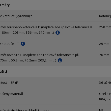
změry
r kotouče (výrobku) = T
Kotouč 
ůměr brusného kotouče = D (najdete zde i palcové tolerance =
250 m
. 180mm, 203mm, 356mm, 610mm ...)
e kotouče = T
25 mm
měr otvoru = H (najdete zde i palcové tolerance = př.
76 mm
,75mm; 50,8mm; 76,2mm; 203,2mm ...)
užití
itost = ZR (F)
36 až 4
oušený materiál
Ocel a n
80A, 87
vřená struktura = chladící otvory
NE