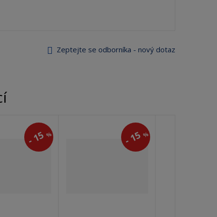
Zeptejte se odborníka - nový dotaz
cí
15
15
%
%
-
-