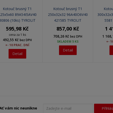
Kotouč brusný T1
Kotouč brusný T1
Kotou
225x5x60 89A54I5AV40
250x32x32 96A40O6V40
300x32x
30806 (10ks) TYROLIT
421585 TYROLIT
5581
595,98 Kč
857,00 Kč
1 4
cena za 1 ks
708,26 Kč
1 168
bez DPH
492,55 Kč
bez DPH
SKLADEM 5 KS
+- 1
+- 10 PRAC. DNÍ
Detail
Detail
Ať vám nic neunikne
Přihlás