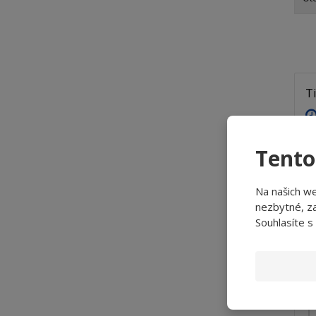
T
D
Tento
Po
A9
Na našich w
A9
nezbytné, za
Dá
Souhlasíte s
se
P