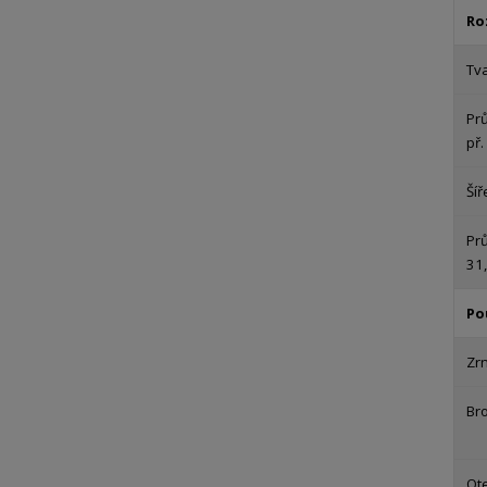
Ro
Tva
Pr
př
Šíř
Prů
31
Po
Zrn
Br
Ote