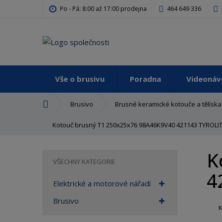
Po - Pá: 8:00 až 17:00 prodejna
464 649 336
Vše o brusivu
Poradna
Videoná
Ú
Brusivo
Brusné keramické kotouče a tělíska
v
o
Kotouč brusný T1 250x25x76 98A46K9V40 421143 TYROLI
d
n
K
í
VŠECHNY KATEGORIE
s
4
t
Elektrické a motorové nářadí
r
Brusivo
a
n