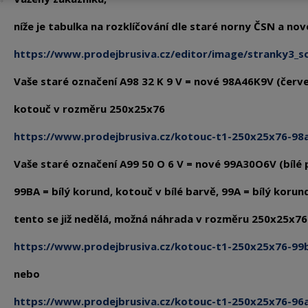
níže je tabulka na rozklíčování dle staré norny ČSN a nov
https://www.prodejbrusiva.cz/editor/image/stranky3_s
Vaše staré označení A98 32 K 9 V = nové 98A46K9V (červe
kotouč v rozměru 250x25x76
https://www.prodejbrusiva.cz/kotouc-t1-250x25x76-98
Vaše staré označení A99 50 O 6 V = nové 99A30O6V (bílé 
99BA = bílý korund, kotouč v bílé barvě, 99A = bílý kor
tento se již nedělá, možná náhrada v rozměru 250x25x76
https://www.prodejbrusiva.cz/kotouc-t1-250x25x76-99b
nebo
https://www.prodejbrusiva.cz/kotouc-t1-250x25x76-96