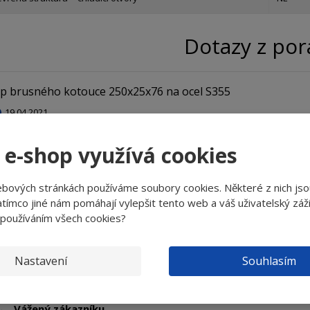
Dotazy z po
ip brusného kotouce 250x25x76 na ocel S355
19.04.2021
obrý den,

 e-shop využívá cookies
třeboval bych rozklíčovat staré značení brusných kotoučů a jejich 
8 32K 9V 01

ebových stránkách používáme soubory cookies. Některé z nich jso
9 50 06V

tímco jiné nám pomáhají vylepšit tento web a váš uživatelský záži
le bych potřeboval poradit s výběrem vhodného brusného kotouče
 používáním všech cookies?
 hlavně o hrubší broušení kotouč o rozměru 250x25x76

ředem moc dekuji
Nastavení
Souhlasím
Vážený zákazníku,