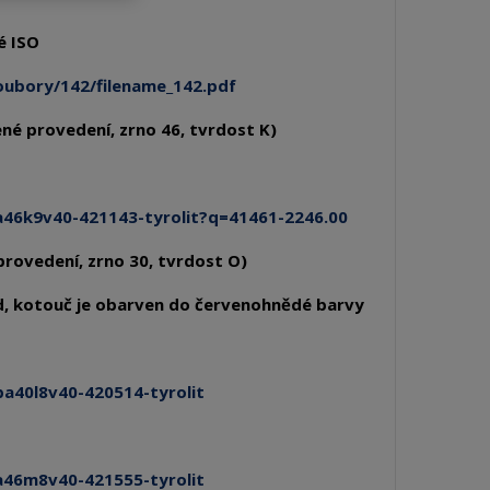
é ISO
oubory/142/filename_142.pdf
né provedení, zrno 46, tvrdost K)
a46k9v40-421143-tyrolit?q=41461-2246.00
provedení, zrno 30, tvrdost O)
und, kotouč je obarven do červenohnědé barvy
a40l8v40-420514-tyrolit
a46m8v40-421555-tyrolit