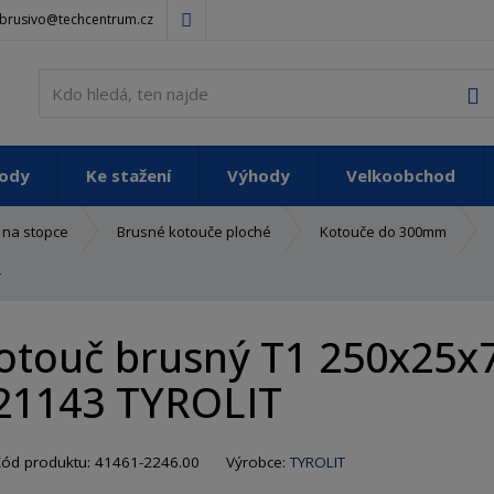
brusivo@techcentrum.cz
V
vody
Ke stažení
Výhody
Velkoobchod
 na stopce
Brusné kotouče ploché
Kotouče do 300mm
T
otouč brusný T1 250x25x
21143 TYROLIT
K
K
Kód produktu:
41461-2246.00
Výrobce:
TYROLIT
ó
ó