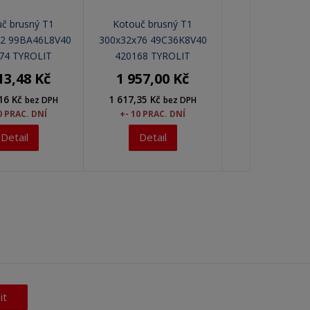
č brusný T1
Kotouč brusný T1
32 99BA46L8V40
300x32x76 49C36K8V40
74 TYROLIT
420168 TYROLIT
13,48 Kč
1 957,00 Kč
,16 Kč
1 617,35 Kč
bez DPH
bez DPH
0 PRAC. DNÍ
+- 10 PRAC. DNÍ
Detail
Detail
it