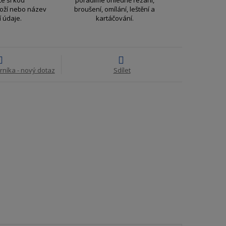
í
oží nebo název
broušení, omílání, leštění a
í údaje.
kartáčování.
rníka - nový dotaz
Sdílet