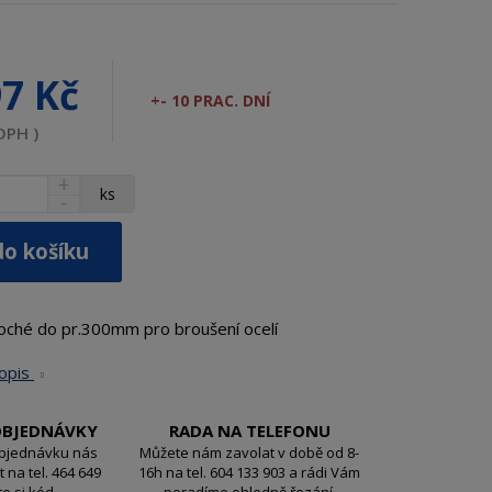
97 Kč
+- 10 PRAC. DNÍ
DPH )
N
ks
S
a
n
v
í
ý
do košíku
ž
š
i
i
t
t
oché do pr.300mm pro broušení ocelí
m
m
n
n
popis
o
o
ž
ž
s
s
OBJEDNÁVKY
RADA NA TELEFONU
t
t
objednávku nás
Můžete nám zavolat v době od 8-
v
v
 na tel. 464 649
16h na tel. 604 133 903 a rádi Vám
í
te si kód
poradíme ohledně řezání,