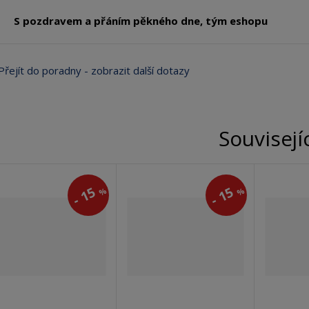
S pozdravem a přáním pěkného dne, tým eshopu
Přejít do poradny - zobrazit další dotazy
Souvisejí
15
15
%
%
-
-