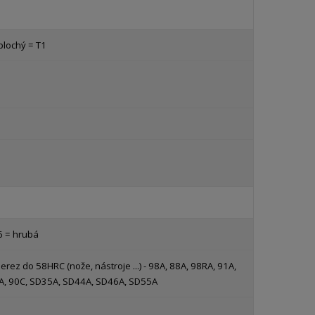
plochý = T1
m
6 = hrubá
erez do 58HRC (nože, nástroje ...) - 98A, 88A, 98RA, 91A,
A, 90C, SD35A, SD44A, SD46A, SD55A