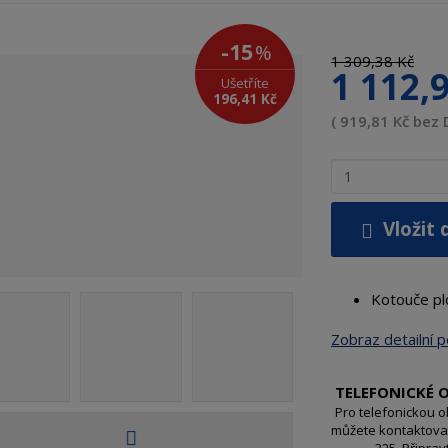
d
d
v
d
-15
%
ý
o
1 309,38 Kč
1 112,
r
d
Ušetříte
196,41 Kč
o
a
( 919,81 Kč bez 
b
v
c
a
e
t
Z
:
e
m
9
l
ě
Vložit 
0
e
n
0
:
i
3
K
t
Kotouče pl
1
E
p
7
M
o
Zobraz detailní 
4
č
2
e
1
t
TELEFONICKÉ 
1
Pro telefonickou 
můžete kontaktovat
4
325. Připrav