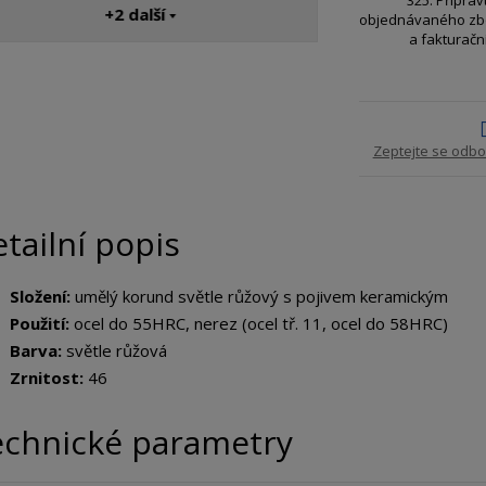
3
+2
další
objednávaného zb
3
a fakturačn
Zeptejte se odbo
tailní popis
Složení:
umělý korund světle růžový s pojivem keramickým
Použití:
ocel do 55HRC, nerez (ocel tř. 11, ocel do 58HRC)
Barva:
světle růžová
Zrnitost:
46
echnické parametry