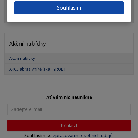
Elektrické a motorové nářadí
Souhlasím
Brusivo
Akční nabídky
Akční nabídky
AKCE abrasivní tělíska TYROLIT
Ať vám nic neunikne
Přihlásit
Souhlasím se
zpracováním osobních údajů
.