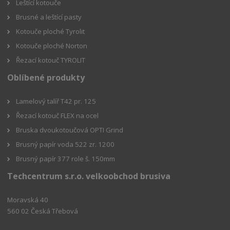
Leštící kotouče
Brusné a leštící pasty
Kotouče ploché Tyrolit
Kotouče ploché Norton
Řezací kotouč TYROLIT
Oblíbené produkty
Lamelový talíř T42 pr. 125
Řezací kotouč FLEX na ocel
Bruska dvoukotoučová OPTI Grind
Brusný papír voda 522 zr. 1200
Brusný papír 377 role š. 150mm
Techcentrum s.r.o. velkoobchod brusiva
Moravská 40
560 02 Česká Třebová