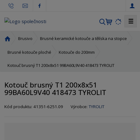
☰
V
y
h
Ú
Brusivo
Brusné keramické kotouče a tělíska na stopce
l
v
o
e
Brusné kotouče ploché
Kotouče do 200mm
d
d
Kotouč brusný T1 200x8x51 99BA60L9V40 418473 TYROLIT
n
a
í
t
s
Kotouč brusný T1 200x8x51
t
99BA60L9V40 418473 TYROLIT
r
a
K
K
Kód produktu:
41351-6251.09
Výrobce:
TYROLIT
n
ó
ó
a
d
d
v
d
ý
o
r
d