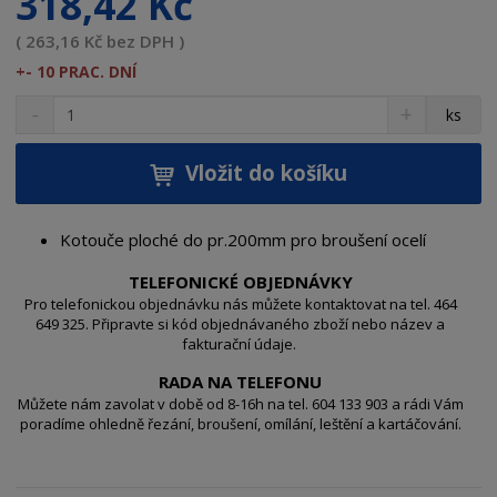
318,42 Kč
( 263,16 Kč bez DPH )
+- 10 PRAC. DNÍ
S
N
Z
ks
n
a
m
í
v
ě
ž
ý
Vložit do košíku
n
i
š
i
t
i
t
m
t
Kotouče ploché do pr.200mm pro broušení ocelí
p
n
m
o
o
n
TELEFONICKÉ OBJEDNÁVKY
ž
o
č
Pro telefonickou objednávku nás můžete kontaktovat na tel. 464
s
ž
649 325. Připravte si kód objednávaného zboží nebo název a
e
fakturační údaje.
t
s
t
v
t
RADA NA TELEFONU
í
v
Můžete nám zavolat v době od 8-16h na tel. 604 133 903 a rádi Vám
í
poradíme ohledně řezání, broušení, omílání, leštění a kartáčování.