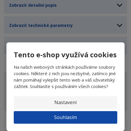
Zobrazit detailní popis
Zobrazit technické parametry
Zobrazit související produkty
Tento e-shop využívá cookies
Na našich webových stránkách používáme soubory
cookies. Některé z nich jsou nezbytné, zatímco jiné
VŠECHNY KATEGORIE
nám pomáhají vylepšit tento web a váš uživatelský
zážitek. Souhlasíte s používáním všech cookies?
Elektrické a motorové nářadí
Nastavení
Brusivo
Souhlasím
Akční nabídky