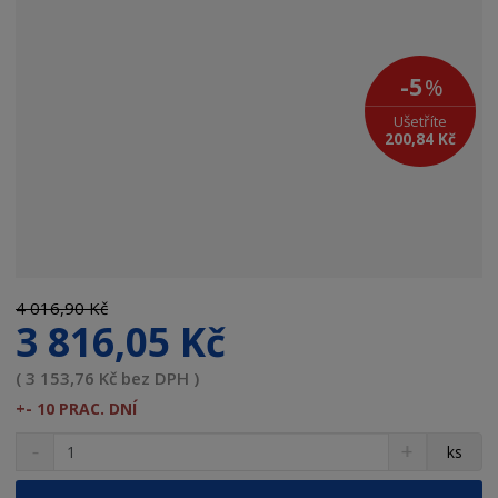
o
d
a
v
-5
%
a
Ušetříte
t
200,84 Kč
e
l
e
:
N
O
S
4 016,90 Kč
3 816,05 Kč
( 3 153,76 Kč bez DPH )
+- 10 PRAC. DNÍ
S
N
Z
ks
n
a
m
í
v
ě