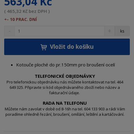
563,04 Kč
( 465,32 Kč bez DPH )
+- 10 PRAC. DNÍ
S
N
Z
ks
n
a
m
í
v
ě
ž
ý
Vložit do košíku
n
i
š
i
t
i
t
m
t
Kotouče ploché do pr.150mm pro broušení ocelí
p
n
m
o
o
n
TELEFONICKÉ OBJEDNÁVKY
ž
o
č
Pro telefonickou objednávku nás můžete kontaktovat na tel. 464
s
ž
649 325. Připravte si kód objednávaného zboží nebo název a
e
fakturační údaje.
t
s
t
v
t
RADA NA TELEFONU
í
v
Můžete nám zavolat v době od 8-16h na tel. 604 133 903 a rádi Vám
í
poradíme ohledně řezání, broušení, omílání, leštění a kartáčování.