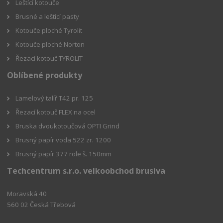
Leštící kotouče
Brusné a leštící pasty
Kotouče ploché Tyrolit
Kotouče ploché Norton
Řezací kotouč TYROLIT
Oblíbené produkty
Lamelový talíř T42 pr. 125
Řezací kotouč FLEX na ocel
Bruska dvoukotoučová OPTI Grind
Brusný papír voda 522 zr. 1200
Brusný papír 377 role š. 150mm
Techcentrum s.r.o. velkoobchod brusiva
Moravská 40
560 02 Česká Třebová