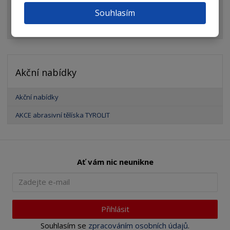
Elektrické a motorové nářadí
Souhlasím
Brusivo
Akční nabídky
Akční nabídky
AKCE abrasivní tělíska TYROLIT
Ať vám nic neunikne
Přihlásit
Souhlasím se
zpracováním osobních údajů
.