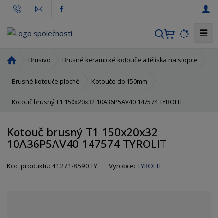
☰
V
y
h
Ú
Brusivo
Brusné keramické kotouče a tělíska na stopce
l
v
o
e
Brusné kotouče ploché
Kotouče do 150mm
d
d
Kotouč brusný T1 150x20x32 10A36P5AV40 147574 TYROLIT
n
a
í
t
s
Kotouč brusný T1 150x20x32
t
10A36P5AV40 147574 TYROLIT
r
a
K
K
Kód produktu:
41271-8590.TY
Výrobce:
TYROLIT
n
ó
ó
a
d
d
v
d
ý
o
r
d