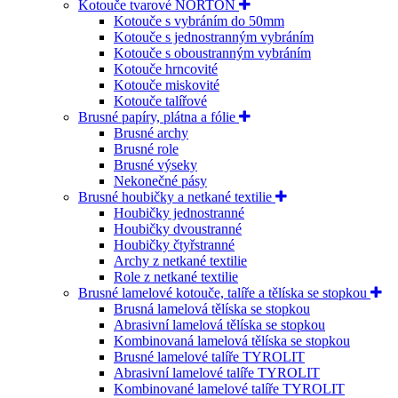
Kotouče tvarové NORTON
Kotouče s vybráním do 50mm
Kotouče s jednostranným vybráním
Kotouče s oboustranným vybráním
Kotouče hrncovité
Kotouče miskovité
Kotouče talířové
Brusné papíry, plátna a fólie
Brusné archy
Brusné role
Brusné výseky
Nekonečné pásy
Brusné houbičky a netkané textilie
Houbičky jednostranné
Houbičky dvoustranné
Houbičky čtyřstranné
Archy z netkané textilie
Role z netkané textilie
Brusné lamelové kotouče, talíře a tělíska se stopkou
Brusná lamelová tělíska se stopkou
Abrasivní lamelová tělíska se stopkou
Kombinovaná lamelová tělíska se stopkou
Brusné lamelové talíře TYROLIT
Abrasivní lamelové talíře TYROLIT
Kombinované lamelové talíře TYROLIT