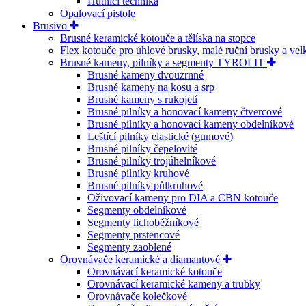
Hutnící technika
Opalovací pistole
Brusivo
Brusné keramické kotouče a tělíska na stopce
Flex kotouče pro úhlové brusky, malé ruční brusky a ve
Brusné kameny, pilníky a segmenty TYROLIT
Brusné kameny dvouzrnné
Brusné kameny na kosu a srp
Brusné kameny s rukojetí
Brusné pilníky a honovací kameny čtvercové
Brusné pilníky a honovací kameny obdelníkové
Leštící pilníky elastické (gumové)
Brusné pilníky čepelovité
Brusné pilníky trojúhelníkové
Brusné pilníky kruhové
Brusné pilníky půlkruhové
Oživovací kameny pro DIA a CBN kotouče
Segmenty obdelníkové
Segmenty lichoběžníkové
Segmenty prstencové
Segmenty zaoblené
Orovnávače keramické a diamantové
Orovnávací keramické kotouče
Orovnávací keramické kameny a trubky
Orovnávače kolečkové