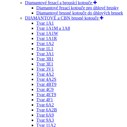
Diamantové řezací a brousící kotouče
Diamantové řezací kotouče pro úhlové brusky
Diamantové brusné kotouče do úhlových brusek
DIAMANTOVÉ a CBN brusné kotouče
Tvar 1A1
Tvar 1A1M a 1A8
Tvar 1A1W
Tvar 1A1R
Tvar 1A2
Tvar 1L1
Tvar 3A1
Tvar 3B1
Tvar 3E1
Tvar 3V1
Tvar 4A2
Tvar 4A2S
Tvar 4BT9
Tvar 4C9
Tvar 4ET9
Tvar 4F1
Tvar 6A2
Tvar 6A2B
Tvar 6A9
Tvar 9A3
Tvar 11A2