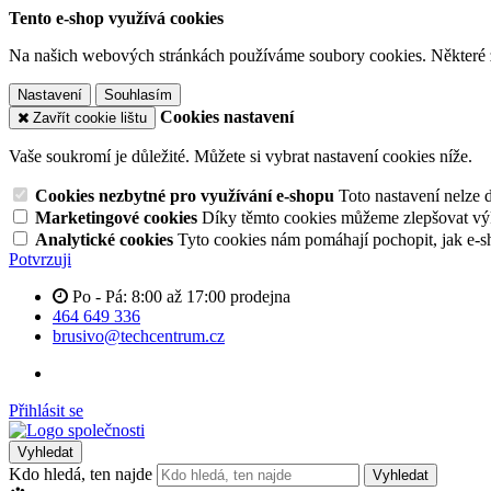
Tento e-shop využívá cookies
Na našich webových stránkách používáme soubory cookies. Některé z n
Nastavení
Souhlasím
Cookies nastavení
Zavřít cookie lištu
Vaše soukromí je důležité. Můžete si vybrat nastavení cookies níže.
Cookies nezbytné pro využívání e-shopu
Toto nastavení nelze 
Marketingové cookies
Díky těmto cookies můžeme zlepšovat výko
Analytické cookies
Tyto cookies nám pomáhají pochopit, jak e-s
Potvrzuji
Po - Pá: 8:00 až 17:00 prodejna
464 649 336
brusivo@techcentrum.cz
Přihlásit se
Vyhledat
Kdo hledá, ten najde
Vyhledat