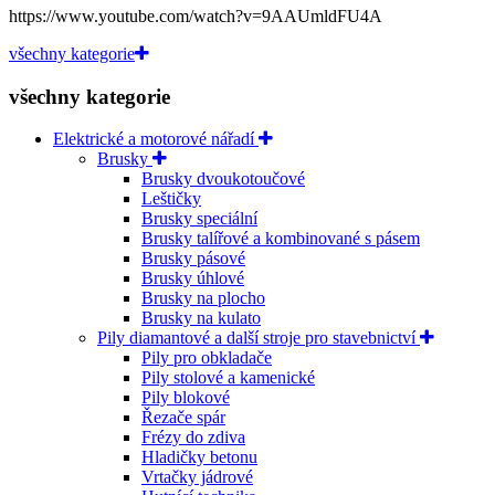
https://www.youtube.com/watch?v=9AAUmldFU4A
všechny kategorie
všechny kategorie
Elektrické a motorové nářadí
Brusky
Brusky dvoukotoučové
Leštičky
Brusky speciální
Brusky talířové a kombinované s pásem
Brusky pásové
Brusky úhlové
Brusky na plocho
Brusky na kulato
Pily diamantové a další stroje pro stavebnictví
Pily pro obkladače
Pily stolové a kamenické
Pily blokové
Řezače spár
Frézy do zdiva
Hladičky betonu
Vrtačky jádrové