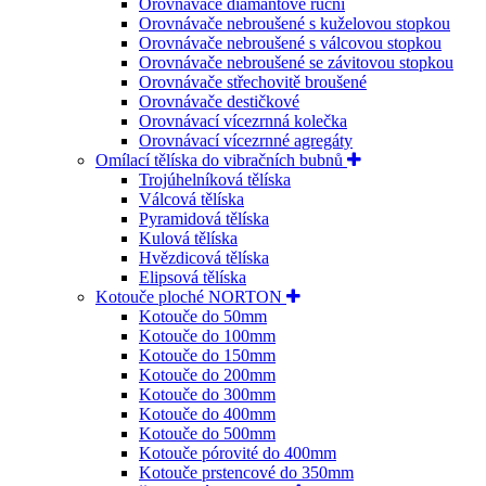
Orovnávače diamantové ruční
Orovnávače nebroušené s kuželovou stopkou
Orovnávače nebroušené s válcovou stopkou
Orovnávače nebroušené se závitovou stopkou
Orovnávače střechovitě broušené
Orovnávače destičkové
Orovnávací vícezrnná kolečka
Orovnávací vícezrnné agregáty
Omílací tělíska do vibračních bubnů
Trojúhelníková tělíska
Válcová tělíska
Pyramidová tělíska
Kulová tělíska
Hvězdicová tělíska
Elipsová tělíska
Kotouče ploché NORTON
Kotouče do 50mm
Kotouče do 100mm
Kotouče do 150mm
Kotouče do 200mm
Kotouče do 300mm
Kotouče do 400mm
Kotouče do 500mm
Kotouče pórovité do 400mm
Kotouče prstencové do 350mm