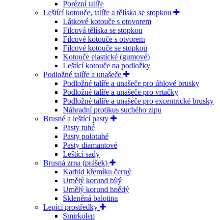
Porézní talíře
Leštící kotouče, talíře a tělíska se stopkou
Látkové kotouče s otovorem
Filcová tělíska se stopkou
Filcové kotouče s otvorem
Filcové kotouče se stopkou
Kotouče elastické (gumové)
Leštící kotouče na podložky
Podložné talíře a unašeče
Podložné talíře a unašeče pro úhlové brusky
Podložné talíře a unašeče pro vrtačky
Podložné talíře a unašeče pro excentrické brusky
Náhradní protikus suchého zipu
Brusné a leštící pasty
Pasty tuhé
Pasty polotuhé
Pasty diamantové
Leštící sady
Brusná zrna (prášek)
Karbid křemíku černý
Umělý korund bílý
Umělý korund hnědý
Skleněná balotina
Lepící prostředky
Smirkolep