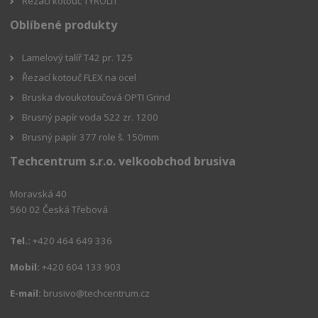
Řezací kotouč TYROLIT
Oblíbené produkty
Lamelový talíř T42 pr. 125
Řezací kotouč FLEX na ocel
Bruska dvoukotoučová OPTI Grind
Brusný papír voda 522 zr. 1200
Brusný papír 377 role š. 150mm
Techcentrum s.r.o. velkoobchod brusiva
Moravská 40
560 02 Česká Třebová
Tel.:
+420 464 649 336
Mobil:
+420 604 133 903
E-mail:
brusivo@techcentrum.cz