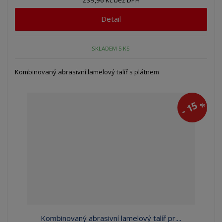
239,96 Kč bez DPH
Detail
SKLADEM 5 KS
Kombinovaný abrasivní lamelový talíř s plátnem
15
%
-
Kombinovaný abrasivní lamelový talíř pr....