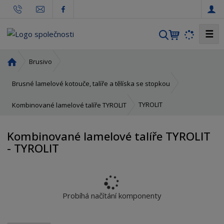
☰
V
y
h
Ú
Brusivo
l
v
o
e
Brusné lamelové kotouče, talíře a tělíska se stopkou
d
d
n
TYROLIT
Kombinované lamelové talíře TYROLIT
a
í
t
s
Kombinované lamelové talíře TYROLIT
t
- TYROLIT
r
a
n
a
Probíhá načítání komponenty