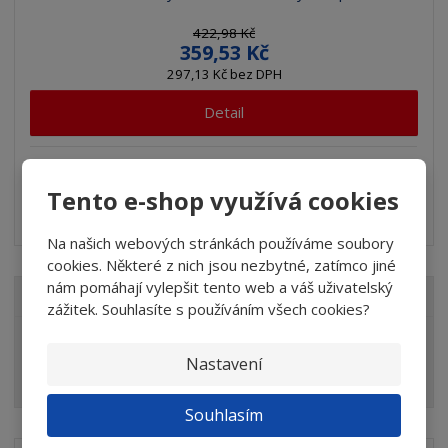
422,98 Kč
359,53 Kč
297,13 Kč bez DPH
Detail
SKLADEM 3 KS
Tento e-shop využívá cookies
Kombinovaný abrasivní lamelový talíř s plátnem
Na našich webových stránkách používáme soubory
cookies. Některé z nich jsou nezbytné, zatímco jiné
nám pomáhají vylepšit tento web a váš uživatelský
VŠECHNY KATEGORIE
zážitek. Souhlasíte s používáním všech cookies?
Elektrické a motorové nářadí
Nastavení
Brusivo
Souhlasím