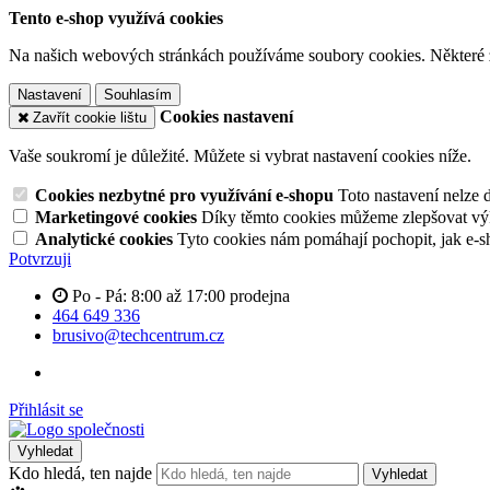
Tento e-shop využívá cookies
Na našich webových stránkách používáme soubory cookies. Některé z n
Nastavení
Souhlasím
Cookies nastavení
Zavřít cookie lištu
Vaše soukromí je důležité. Můžete si vybrat nastavení cookies níže.
Cookies nezbytné pro využívání e-shopu
Toto nastavení nelze 
Marketingové cookies
Díky těmto cookies můžeme zlepšovat výko
Analytické cookies
Tyto cookies nám pomáhají pochopit, jak e-s
Potvrzuji
Po - Pá: 8:00 až 17:00 prodejna
464 649 336
brusivo@techcentrum.cz
Přihlásit se
Vyhledat
Kdo hledá, ten najde
Vyhledat