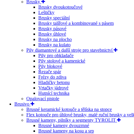
Brusky
Brusky dvoukotoučové
Leštičky
Brusky speciální
Brusky talířové a kombinované s pásem
Brusky pásové
Brusky úhlové
Brusky na plocho
Brusky na kulato
Pily diamantové a další stroje pro stavebnictví
Pily pro obkladače
Pily stolové a kamenické
Pily blokové
Řezače spár
Frézy do zdiva
Hladičky betonu
Vrtačky jádrové
Hutnící technika
Opalovací pistole
Brusivo
Brusné keramické kotouče a tělíska na stopce
Flex kotouče pro úhlové brusky, malé ruční brusky a ve
Brusné kameny, pilníky a segmenty TYROLIT
Brusné kameny dvouzrnné
Brusné kameny na kosu a srp