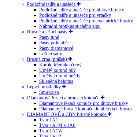
Podložné talíře a unašeče
Podložné talíře a unašeče pro úhlové brusky
Podložné talíře a unašeče pro vrtačky
Podložné talíře a unašeče pro excentrické brusky
Náhradní protikus suchého zipu
Brusné a leštící pasty
Pasty tuhé
Pasty polotuhé
Pasty diamantové
Leštící sady
Brusná zrna (prášek)
Karbid křemíku černý
Umělý korund bílý
Umělý korund hnědý
Skleněná balotina
Lepící prostředky
Smirkolep
Diamantové řezací a brousící kotouče
Diamantové řezací kotouče pro úhlové brusky
Diamantové brusné kotouče do úhlových brusek
DIAMANTOVÉ a CBN brusné kotouče
Tvar 1A1
Tvar 1A1M a 1A8
Tvar 1A1W
Tvar 1A1R