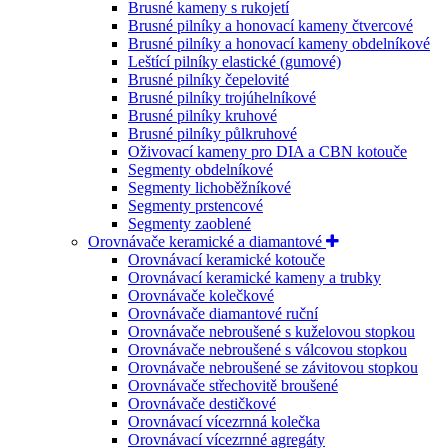
Brusné kameny s rukojetí
Brusné pilníky a honovací kameny čtvercové
Brusné pilníky a honovací kameny obdelníkové
Leštící pilníky elastické (gumové)
Brusné pilníky čepelovité
Brusné pilníky trojúhelníkové
Brusné pilníky kruhové
Brusné pilníky půlkruhové
Oživovací kameny pro DIA a CBN kotouče
Segmenty obdelníkové
Segmenty lichoběžníkové
Segmenty prstencové
Segmenty zaoblené
Orovnávače keramické a diamantové
Orovnávací keramické kotouče
Orovnávací keramické kameny a trubky
Orovnávače kolečkové
Orovnávače diamantové ruční
Orovnávače nebroušené s kuželovou stopkou
Orovnávače nebroušené s válcovou stopkou
Orovnávače nebroušené se závitovou stopkou
Orovnávače střechovitě broušené
Orovnávače destičkové
Orovnávací vícezrnná kolečka
Orovnávací vícezrnné agregáty