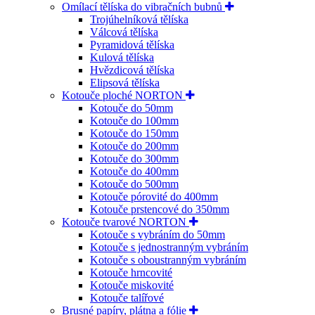
Omílací tělíska do vibračních bubnů
Trojúhelníková tělíska
Válcová tělíska
Pyramidová tělíska
Kulová tělíska
Hvězdicová tělíska
Elipsová tělíska
Kotouče ploché NORTON
Kotouče do 50mm
Kotouče do 100mm
Kotouče do 150mm
Kotouče do 200mm
Kotouče do 300mm
Kotouče do 400mm
Kotouče do 500mm
Kotouče pórovité do 400mm
Kotouče prstencové do 350mm
Kotouče tvarové NORTON
Kotouče s vybráním do 50mm
Kotouče s jednostranným vybráním
Kotouče s oboustranným vybráním
Kotouče hrncovité
Kotouče miskovité
Kotouče talířové
Brusné papíry, plátna a fólie