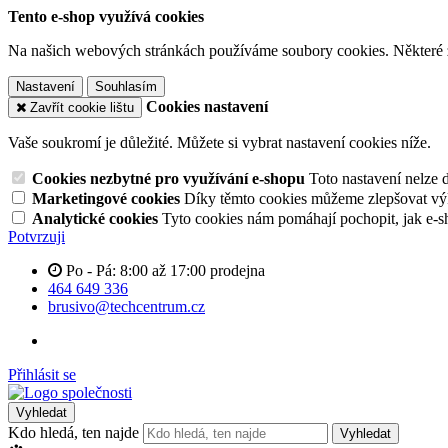
Tento e-shop využívá cookies
Na našich webových stránkách používáme soubory cookies. Některé z n
Nastavení
Souhlasím
Cookies nastavení
Zavřít cookie lištu
Vaše soukromí je důležité. Můžete si vybrat nastavení cookies níže.
Cookies nezbytné pro využívání e-shopu
Toto nastavení nelze 
Marketingové cookies
Díky těmto cookies můžeme zlepšovat výko
Analytické cookies
Tyto cookies nám pomáhají pochopit, jak e-s
Potvrzuji
Po - Pá: 8:00 až 17:00 prodejna
464 649 336
brusivo@techcentrum.cz
Přihlásit se
Vyhledat
Kdo hledá, ten najde
Vyhledat