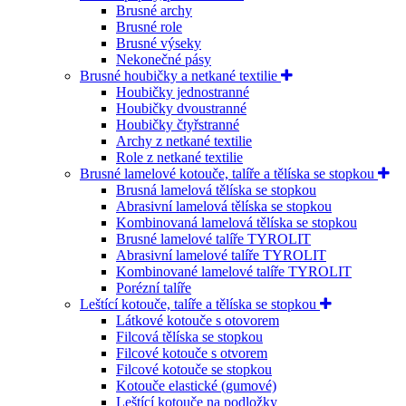
Brusné archy
Brusné role
Brusné výseky
Nekonečné pásy
Brusné houbičky a netkané textilie
Houbičky jednostranné
Houbičky dvoustranné
Houbičky čtyřstranné
Archy z netkané textilie
Role z netkané textilie
Brusné lamelové kotouče, talíře a tělíska se stopkou
Brusná lamelová tělíska se stopkou
Abrasivní lamelová tělíska se stopkou
Kombinovaná lamelová tělíska se stopkou
Brusné lamelové talíře TYROLIT
Abrasivní lamelové talíře TYROLIT
Kombinované lamelové talíře TYROLIT
Porézní talíře
Leštící kotouče, talíře a tělíska se stopkou
Látkové kotouče s otovorem
Filcová tělíska se stopkou
Filcové kotouče s otvorem
Filcové kotouče se stopkou
Kotouče elastické (gumové)
Leštící kotouče na podložky