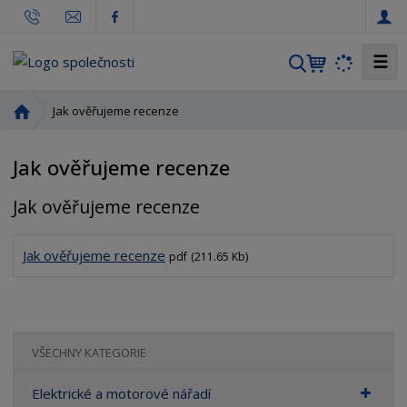
☰
V
y
h
Ú
Jak ověřujeme recenze
l
v
o
e
Jak ověřujeme recenze
d
d
n
a
Jak ověřujeme recenze
í
t
s
t
Jak ověřujeme recenze
pdf
(211.65 Kb)
r
a
n
a
VŠECHNY KATEGORIE
Elektrické a motorové nářadí