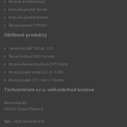
Brusné a leštící pasty
Kotouče ploché Tyrolit
Kotouče ploché Norton
Řezací kotouč TYROLIT
Oblíbené produkty
Lamelový talíř T42 pr. 125
Řezací kotouč FLEX na ocel
Bruska dvoukotoučová OPTI Grind
Brusný papír voda 522 zr. 1200
Brusný papír 377 role š. 150mm
Techcentrum s.r.o. velkoobchod brusiva
Moravská 40
560 02 Česká Třebová
Tel.:
+420 464 649 336