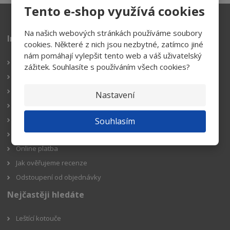
Tento e-shop využívá cookies
Na našich webových stránkách používáme soubory
Informace pro zákazníky
cookies. Některé z nich jsou nezbytné, zatímco jiné
nám pomáhají vylepšit tento web a váš uživatelský
Reklamační řád
zážitek. Souhlasíte s používáním všech cookies?
Obchodní podmínky
Doprava
Nastavení
Platba
Podmínky ochrany osobních údajů GDPR
Souhlasím
O nás
Online platba
Jak ověřujeme recenze
Odstoupení od objednávky
Nejčastěji hledáte
Leštící kotouče