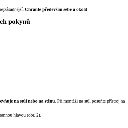
nejzásadnější.
Chraňte především sebe a okolí!
ích pokynů
evňuje na stůl nebo na stěnu
. Při montáži na stůl posuňte přístroj na
rannou hlavou (obr. 2).