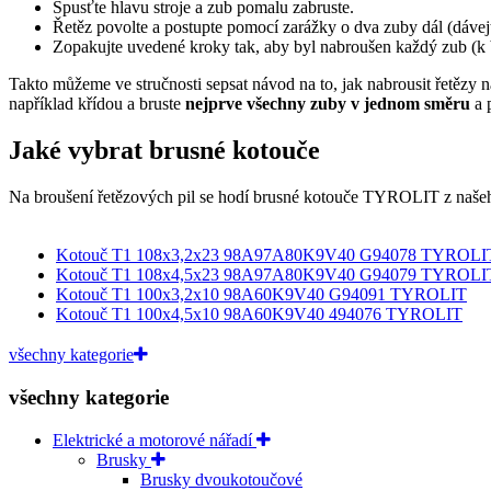
Spusťte hlavu stroje a zub pomalu zabruste.
Řetěz povolte a postupte pomocí zarážky o dva zuby dál (dávej
Zopakujte uvedené kroky tak, aby byl nabroušen každý zub (k b
Takto můžeme ve stručnosti sepsat návod na to, jak nabrousit řetězy 
například křídou a bruste
nejprve všechny zuby v jednom směru
a 
Jaké vybrat brusné kotouče
Na broušení řetězových pil se hodí brusné kotouče TYROLIT z našeho
Kotouč T1 108x3,2x23 98A97A80K9V40 G94078 TYROLI
Kotouč T1 108x4,5x23 98A97A80K9V40 G94079 TYROLI
Kotouč T1 100x3,2x10 98A60K9V40 G94091 TYROLIT
Kotouč T1 100x4,5x10 98A60K9V40 494076 TYROLIT
všechny kategorie
všechny kategorie
Elektrické a motorové nářadí
Brusky
Brusky dvoukotoučové