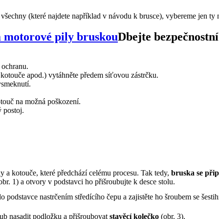
šechny (které najdete například v návodu k brusce), vybereme jen ty 
Dbejte bezpečnostn
 ochranu.
ho kotouče apod.) vytáhněte předem síťovou zástrčku.
vysmeknutí.
kotouč na možná poškození.
 postoj.
y a kotouče, které předchází celému procesu. Tak tedy,
bruska se přip
br. 1) a otvory v podstavci ho přišroubujte k desce stolu.
 podstavce nastrčením středícího čepu a zajistěte ho šroubem se šestih
oub nasadit podložku a přišroubovat
stavěcí kolečko
(obr. 3).