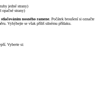
zuby jedné strany)
l opačné strany)
 stlačováním nosného ramene
. Počátek broušení si označte
ru. Vyhýbejte se však příliš silnému přítlaku.
ší. Vyberte si: