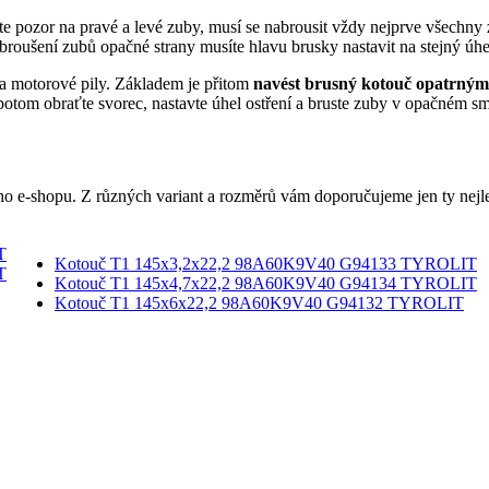
te pozor na pravé a levé zuby, musí se nabrousit vždy nejprve všechny 
roušení zubů opačné strany musíte hlavu brusky nastavit na stejný úhe
na motorové pily. Základem je přitom
navést brusný kotouč opatrným
potom obraťte svorec, nastavte úhel ostření a bruste zuby v opačném smě
 e-shopu. Z různých variant a rozměrů vám doporučujeme jen ty nejlep
T
Kotouč T1 145x3,2x22,2 98A60K9V40 G94133 TYROLIT
T
Kotouč T1 145x4,7x22,2 98A60K9V40 G94134 TYROLIT
Kotouč T1 145x6x22,2 98A60K9V40 G94132 TYROLIT