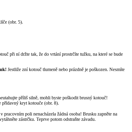
če (obr. 5).
touč při ní držte tak, že do vrtání prostrčíte tužku, na které se bude
vuk!
Jestliže zní kotouč tlumeně nebo prázdně je poškozen. Nesmíte
tahujte příliš silně, mohli byste poškodit brusný kotouč!
přídavný kryt kotouče (obr. 8).
y se v pracovním poli nenacházela žádná osoba! Brusku zapněte na
 vytáhněte zástrčku. Teprve potom odstraňte závadu.