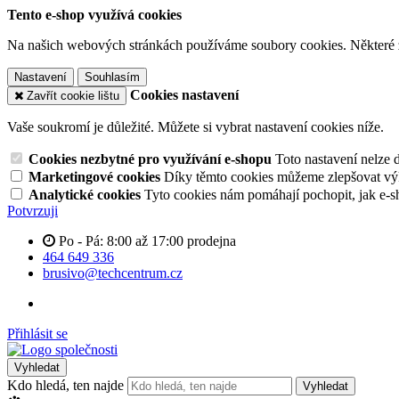
Tento e-shop využívá cookies
Na našich webových stránkách používáme soubory cookies. Některé z n
Nastavení
Souhlasím
Cookies nastavení
Zavřít cookie lištu
Vaše soukromí je důležité. Můžete si vybrat nastavení cookies níže.
Cookies nezbytné pro využívání e-shopu
Toto nastavení nelze 
Marketingové cookies
Díky těmto cookies můžeme zlepšovat výko
Analytické cookies
Tyto cookies nám pomáhají pochopit, jak e-s
Potvrzuji
Po - Pá: 8:00 až 17:00 prodejna
464 649 336
brusivo@techcentrum.cz
Přihlásit se
Vyhledat
Kdo hledá, ten najde
Vyhledat