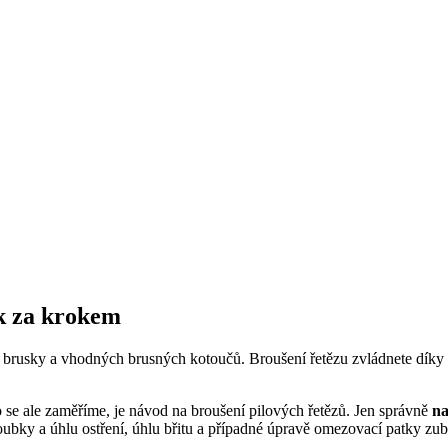
ok za krokem
í brusky a vhodných brusných kotoučů. Broušení řetězu zvládnete díky 
 se ale zaměříme, je návod na broušení pilových řetězů. Jen správně
na
oubky a úhlu ostření, úhlu břitu a případné úpravě omezovací patky zubu