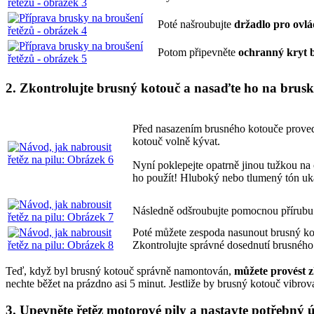
Poté našroubujte
držadlo pro ovl
Potom připevněte
ochranný kryt 
2. Zkontrolujte brusný kotouč a nasaďte ho na brus
Před nasazením brusného kotouče proveďt
kotouč volně kývat.
Nyní poklepejte opatrně jinou tužkou na
ho použít! Hluboký nebo tlumený tón uk
Následně odšroubujte pomocnou přírubu.
Poté můžete zespoda nasunout brusný kot
Zkontrolujte správné dosednutí brusného
Teď, když byl brusný kotouč správně namontován,
můžete provést z
nechte běžet na prázdno asi 5 minut. Jestliže by brusný kotouč vibro
3. Upevněte řetěz motorové pily a nastavte potřebný ú