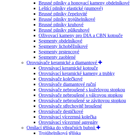
Brusné pilníky a honovací kameny obdelníkové
Leštící pilníky elastické (gumové)
Brusné pilníky čepelovité
Brusné pilníky trojúhelníkové
Brusné pilníky kruhové
Brusné pilníky půlkruhové
Oživovací kameny pro DIA a CBN kotouče
Segmenty obdelníkové
Segmenty lichoběžníkové
Segmenty prstencové
Segmenty zaoblené
Orovnávače keramické a diamantové
Orovnávací keramické kotouče
Orovnávací keramické kameny a trubky
Orovnávače kolečkové
Orovnávače diamantové ruční
Orovnávače nebroušené s kuželovou stopkou
Orovnávače nebroušené s válcovou stopkou
Orovnávače nebroušené se závitovou stopkou
Orovnávače střechovitě broušené
Orovnávače destičkové
Orovnávací vícezrnná kolečka
Orovnávací vícezrnné agregáty
Omílací tělíska do vibračních bubnů
Trojúhelníková tělíska