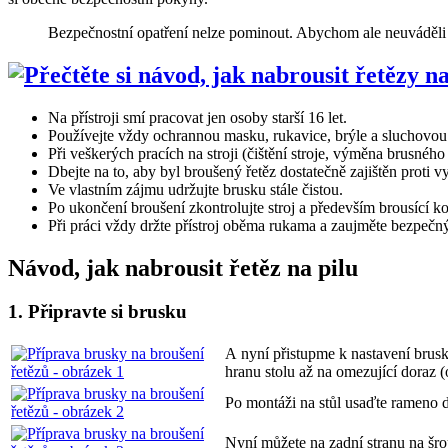
Bezpečnostní opatření nelze pominout. Abychom ale neuváděli v
Na přístroji smí pracovat jen osoby starší 16 let.
Používejte vždy ochrannou masku, rukavice, brýle a sluchovou
Při veškerých pracích na stroji (čištění stroje, výměna brusné
Dbejte na to, aby byl broušený řetěz dostatečně zajištěn proti 
Ve vlastním zájmu udržujte brusku stále čistou.
Po ukončení broušení zkontrolujte stroj a především brousící 
Při práci vždy držte přístroj oběma rukama a zaujměte bezpečný
Návod, jak nabrousit řetěz na pilu
1. Připravte si brusku
A nyní přistupme k nastavení brusk
hranu stolu až na omezující doraz (o
Po montáži na stůl usaďte rameno do
Nyní můžete na zadní stranu na šr