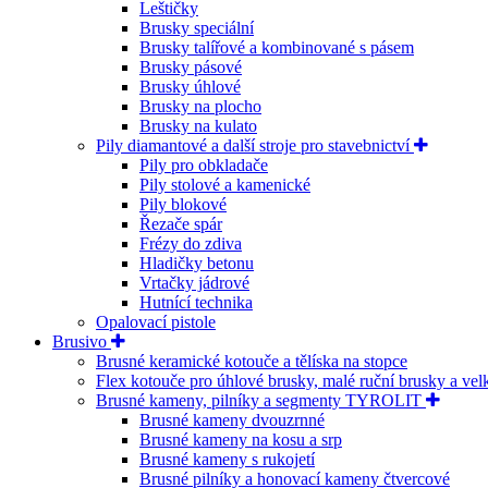
Leštičky
Brusky speciální
Brusky talířové a kombinované s pásem
Brusky pásové
Brusky úhlové
Brusky na plocho
Brusky na kulato
Pily diamantové a další stroje pro stavebnictví
Pily pro obkladače
Pily stolové a kamenické
Pily blokové
Řezače spár
Frézy do zdiva
Hladičky betonu
Vrtačky jádrové
Hutnící technika
Opalovací pistole
Brusivo
Brusné keramické kotouče a tělíska na stopce
Flex kotouče pro úhlové brusky, malé ruční brusky a ve
Brusné kameny, pilníky a segmenty TYROLIT
Brusné kameny dvouzrnné
Brusné kameny na kosu a srp
Brusné kameny s rukojetí
Brusné pilníky a honovací kameny čtvercové