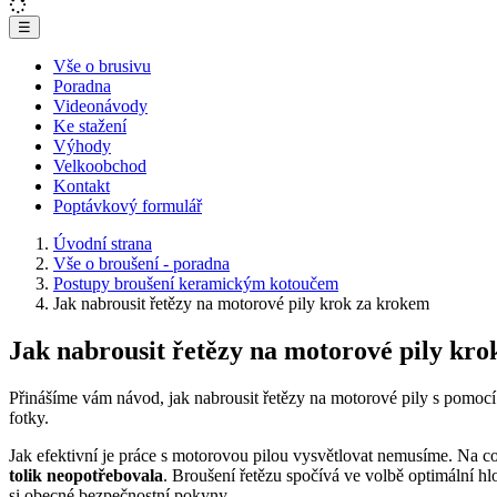
☰
Vše o brusivu
Poradna
Videonávody
Ke stažení
Výhody
Velkoobchod
Kontakt
Poptávkový formulář
Úvodní strana
Vše o broušení - poradna
Postupy broušení keramickým kotoučem
Jak nabrousit řetězy na motorové pily krok za krokem
Jak nabrousit řetězy na motorové pily kr
Přinášíme vám návod, jak nabrousit řetězy na motorové pily s pomoc
fotky.
Jak efektivní je práce s motorovou pilou vysvětlovat nemusíme. Na co
tolik neopotřebovala
. Broušení řetězu spočívá ve volbě optimální hl
si obecné bezpečnostní pokyny.