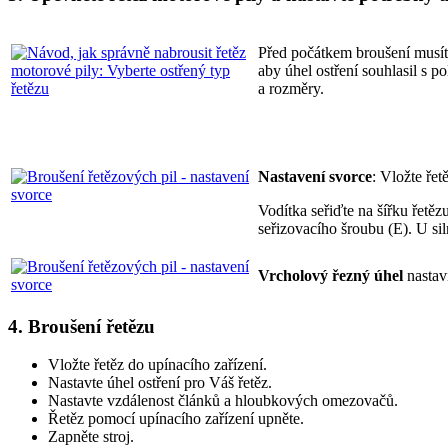
Před počátkem broušení musíte
aby úhel ostření souhlasil s p
a rozměry.
Nastavení svorce
: Vložte řet
Vodítka seřiďte na šířku řetě
seřizovacího šroubu (E). U si
Vrcholový řezný úhel
nastav
4. Broušení řetězu
Vložte řetěz do upínacího zařízení.
Nastavte úhel ostření pro Váš řetěz.
Nastavte vzdálenost článků a hloubkových omezovačů.
Řetěz pomocí upínacího zařízení upněte.
Zapněte stroj.