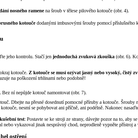
ádání nosného ramene
na šroub v tělese pilového kotouče (obr. 4).
brusného kotouče
dodanými imbusovými šrouby pomocí příslušného klí
ku
e jeho kontrolu. Stačí jen
jednoduchá zvuková zkouška
(obr. 6). Ko
 okraj kotouče.
Z kotouče se musí ozývat jasný nebo vysoký, čistý z
azuje na poškození trhlinami nebo podobně!
 Bez ní nepůjde kotouč namontovat (obr. 7).
ouč. Dbejte na přesné dosednutí pomocné příruby a kotouče. Šrouby neu
 kotouče, nesmí se pohybovat ani příčně, ani podélně. Nakonec nasaďte 
kušební test
: Postavte se ke stroji ze strany, dávejte pozor na to, ab
val nebo vykazoval jinak nesprávný chod, neprodleně vypněte přístroj a
hel ostření