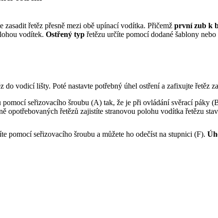
 zasadit řetěz přesně mezi obě upínací vodítka. Přičemž
první zub k 
olohou vodítek.
Ostřený typ
řetězu určíte pomocí dodané šablony nebo na
ěz do vodicí lišty. Poté nastavte potřebný úhel ostření a zafixujte řetěz
zu pomocí seřizovacího šroubu (A) tak, že je při ovládání svěrací páky
lně opotřebovaných řetězů zajistíte stranovou polohu vodítka řetězu st
íte pomocí seřizovacího šroubu a můžete ho odečíst na stupnici (F).
Úhe