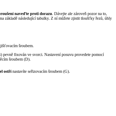
broušení naveďte proti dorazu
. Dávejte ale zároveň pozor na to,
 základě následující tabulky. Z ní můžete zjistit tloušťky řezů, úhly
 zajišťovacím šroubem.
 (B) pevně fixován ve svorci. Nastavení posuvu provedete pomocí
avěcím šroubem (D).
l ostří
nastavíte seřizovacím šroubem (G).