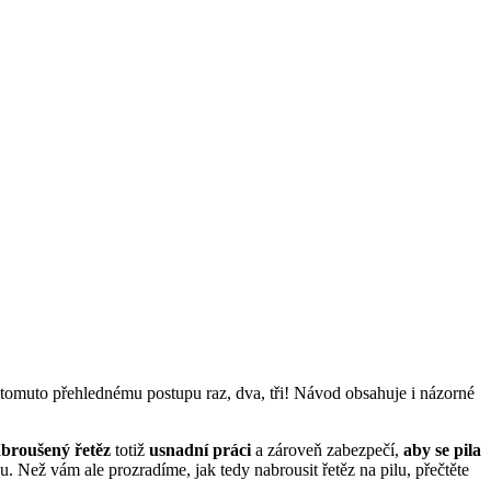
tomuto přehlednému postupu raz, dva, tři! Návod obsahuje i názorné
broušený řetěz
totiž
usnadní práci
a zároveň zabezpečí,
aby se pila
. Než vám ale prozradíme, jak tedy nabrousit řetěz na pilu, přečtěte