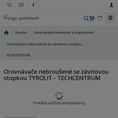
☰
V
y
h
Ú
Brusivo
Orovnávače keramické a diamantové
l
v
o
e
Orovnávače nebroušené se závitovou stopkou
d
d
TECHCENTRUM
n
a
í
t
s
Orovnávače nebroušené se závitovou
t
stopkou TYROLIT - TECHCENTRUM
r
a
n
a
Probíhá načítání komponenty