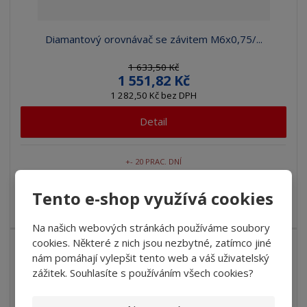
Diamantový orovnávač se závitem M6x0,75/...
1 633,50 Kč
1 551,82 Kč
1 282,50 Kč bez DPH
Detail
+- 20 PRAC. DNÍ
Tento e-shop využívá cookies
Diamantové orovnávače pro orovnávání a profilování
keramických kotoučů
Na našich webových stránkách používáme soubory
cookies. Některé z nich jsou nezbytné, zatímco jiné
5
nám pomáhají vylepšit tento web a váš uživatelský
%
-
zážitek. Souhlasíte s používáním všech cookies?