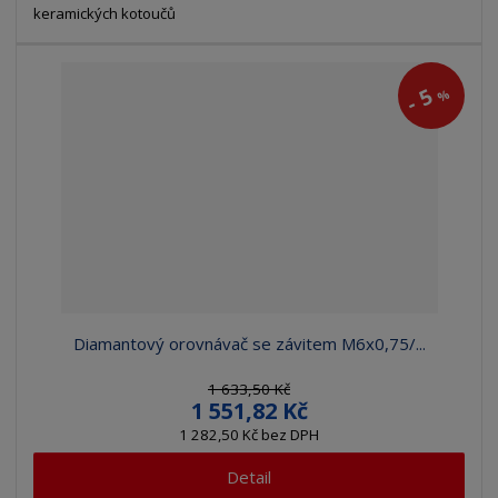
keramických kotoučů
5
%
-
Diamantový orovnávač se závitem M6x0,75/...
1 633,50 Kč
1 551,82 Kč
1 282,50 Kč bez DPH
Detail