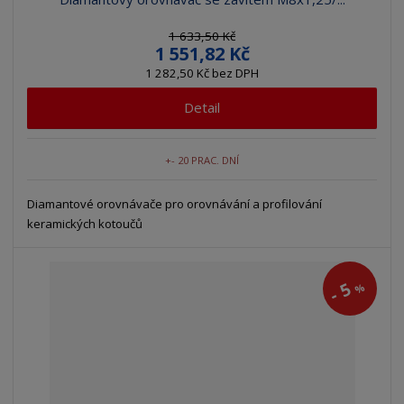
1 633,50 Kč
1 551,82 Kč
1 282,50 Kč bez DPH
Detail
+- 20 PRAC. DNÍ
Diamantové orovnávače pro orovnávání a profilování
keramických kotoučů
5
%
-