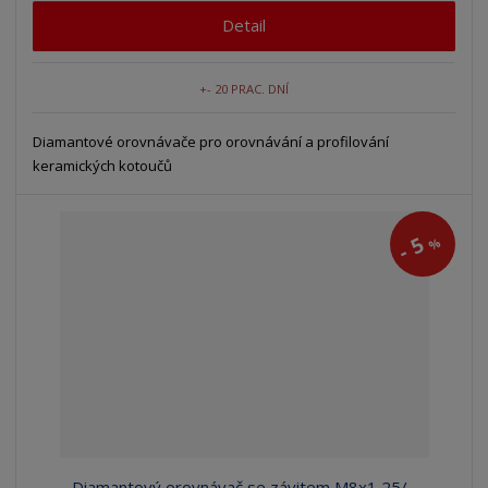
Detail
+- 20 PRAC. DNÍ
Diamantové orovnávače pro orovnávání a profilování
keramických kotoučů
5
%
-
Diamantový orovnávač se závitem M8x1,25/...