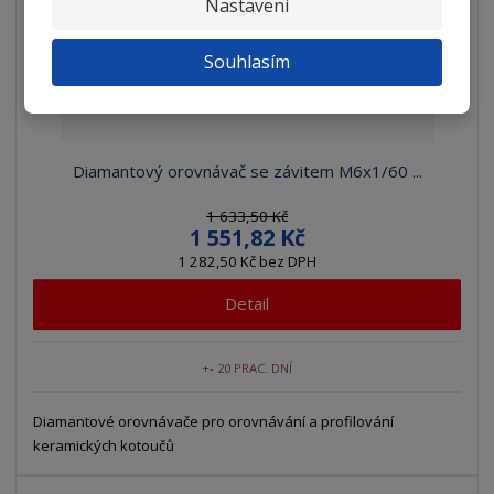
Nastavení
Souhlasím
Diamantový orovnávač se závitem M6x1/60 ...
1 633,50 Kč
1 551,82 Kč
1 282,50 Kč bez DPH
Detail
+- 20 PRAC. DNÍ
Diamantové orovnávače pro orovnávání a profilování
keramických kotoučů