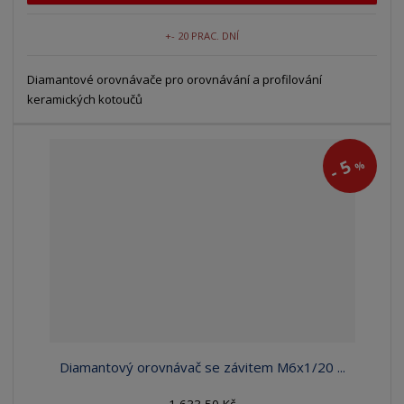
+- 20 PRAC. DNÍ
Diamantové orovnávače pro orovnávání a profilování
keramických kotoučů
5
%
-
Diamantový orovnávač se závitem M6x1/20 ...
1 633,50 Kč