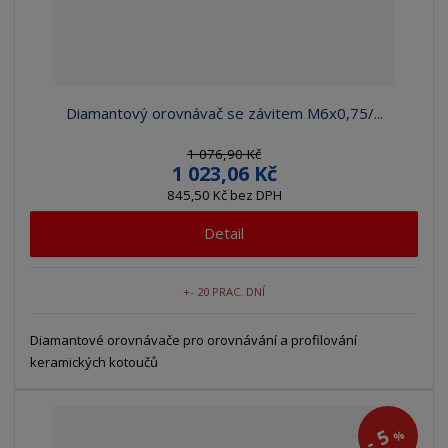
Diamantový orovnávač se závitem M6x0,75/...
1 076,90 Kč
1 023,06 Kč
845,50 Kč bez DPH
Detail
+- 20 PRAC. DNÍ
Diamantové orovnávače pro orovnávání a profilování
keramických kotoučů
5
%
-