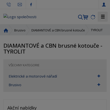
☰
V
y
h
Ú
TYROLIT
Brusivo
DIAMANTOVÉ a CBN brusné kotouče
l
v
o
e
DIAMANTOVÉ a CBN brusné kotouče -
d
d
TYROLIT
n
a
í
t
s
VŠECHNY KATEGORIE
t
r
Elektrické a motorové nářadí
a
n
Brusivo
a
Akční nabídky