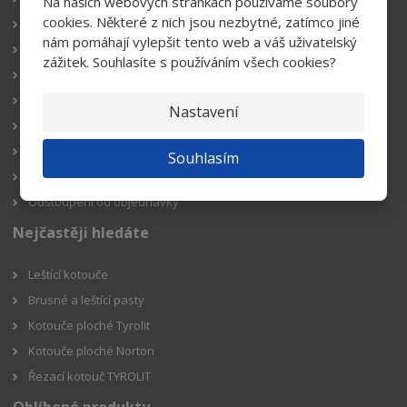
Na našich webových stránkách používáme soubory
cookies. Některé z nich jsou nezbytné, zatímco jiné
Obchodní podmínky
nám pomáhají vylepšit tento web a váš uživatelský
Doprava
zážitek. Souhlasíte s používáním všech cookies?
Platba
Podmínky ochrany osobních údajů GDPR
Nastavení
O nás
Online platba
Souhlasím
Jak ověřujeme recenze
Odstoupení od objednávky
Nejčastěji hledáte
Leštící kotouče
Brusné a leštící pasty
Kotouče ploché Tyrolit
Kotouče ploché Norton
Řezací kotouč TYROLIT