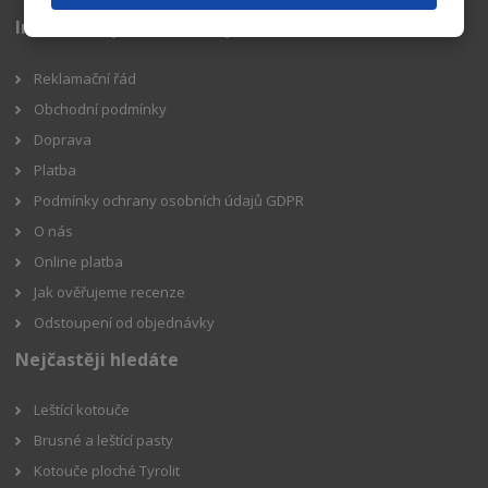
Informace pro zákazníky
Reklamační řád
Obchodní podmínky
Doprava
Platba
Podmínky ochrany osobních údajů GDPR
O nás
Online platba
Jak ověřujeme recenze
Odstoupení od objednávky
Nejčastěji hledáte
Leštící kotouče
Brusné a leštící pasty
Kotouče ploché Tyrolit