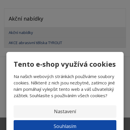
Akční nabídky
Akční nabídky
AKCE abrasivní tělíska TYROLIT
Tento e-shop využívá cookies
Ať vám nic neunikne
Na našich webových stránkách používáme soubory
cookies. Některé z nich jsou nezbytné, zatímco jiné
nám pomáhají vylepšit tento web a váš uživatelský
zážitek. Souhlasíte s používáním všech cookies?
Přihlásit
Souhlasím se
zpracováním osobních údajů
.
Nastavení
Souhlasím