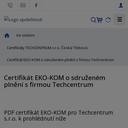
☰
V
y
h
Ú
Ke stažení
l
v
o
e
Certifikáty TECHCENTRUM s.r.o. Česká Třebová
d
d
Certifikát EKO-KOM o sdruženém plnění s firmou Techcentrum
n
a
í
t
s
Certifikát EKO-KOM o sdruženém
t
plnění s firmou Techcentrum
r
a
n
a
PDF certifikát EKO-KOM pro Techcentrum
s.r.o. k prohlédnutí níže