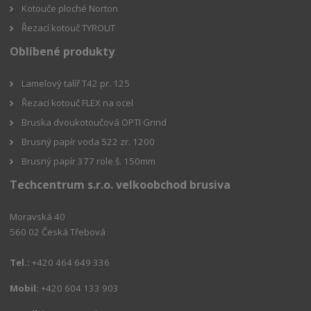
Kotouče ploché Norton
Řezací kotouč TYROLIT
Oblíbené produkty
Lamelový talíř T42 pr. 125
Řezací kotouč FLEX na ocel
Bruska dvoukotoučová OPTI Grind
Brusný papír voda 522 zr. 1200
Brusný papír 377 role š. 150mm
Techcentrum s.r.o. velkoobchod brusiva
Moravská 40
560 02 Česká Třebová
Tel.:
+420 464 649 336
Mobil:
+420 604 133 903