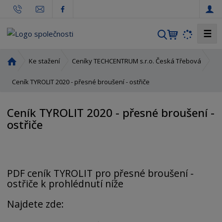
☰
V
y
h
Ú
Ke stažení
Ceníky TECHCENTRUM s.r.o. Česká Třebová
l
v
o
Ceník TYROLIT 2020 - přesné broušení - ostřiče
e
d
d
n
a
Ceník TYROLIT 2020 - přesné broušení -
í
t
ostřiče
s
t
r
a
n
PDF ceník TYROLIT pro přesné broušení -
a
ostřiče k prohlédnutí níže
Najdete zde: