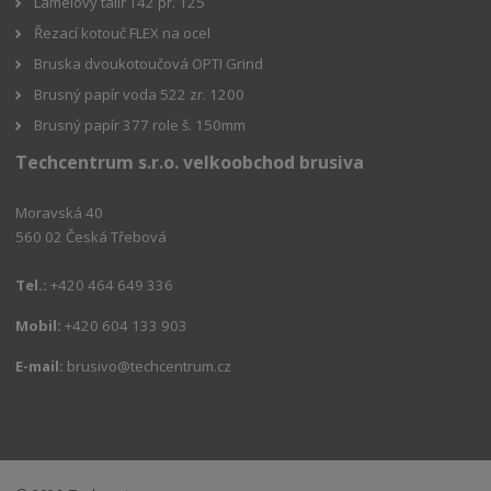
Lamelový talíř T42 pr. 125
Řezací kotouč FLEX na ocel
Bruska dvoukotoučová OPTI Grind
Brusný papír voda 522 zr. 1200
Brusný papír 377 role š. 150mm
Techcentrum s.r.o. velkoobchod brusiva
Moravská 40
560 02 Česká Třebová
Tel.:
+420 464 649 336
Mobil:
+420 604 133 903
E-mail:
brusivo@techcentrum.cz