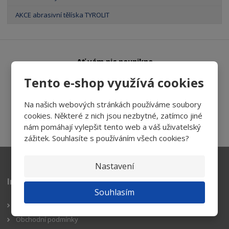
AKCE abrasivní tělíska TYROLIT
Ať vám nic neunikne
Tento e-shop využívá cookies
Na našich webových stránkách používáme soubory
Přihlásit
cookies. Některé z nich jsou nezbytné, zatímco jiné
Souhlasím se
zpracováním osobních údajů
.
nám pomáhají vylepšit tento web a váš uživatelský
zážitek. Souhlasíte s používáním všech cookies?
Nastavení
Informace pro zákazníky
Souhlasím
Reklamační řád
Obchodní podmínky