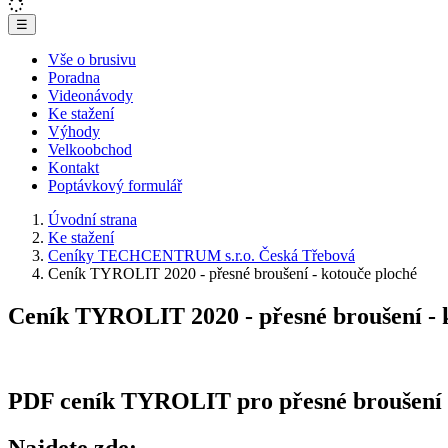
☰
Vše o brusivu
Poradna
Videonávody
Ke stažení
Výhody
Velkoobchod
Kontakt
Poptávkový formulář
Úvodní strana
Ke stažení
Ceníky TECHCENTRUM s.r.o. Česká Třebová
Ceník TYROLIT 2020 - přesné broušení - kotouče ploché
Ceník TYROLIT 2020 - přesné broušení - 
PDF ceník TYROLIT pro přesné broušení - 
Najdete zde: