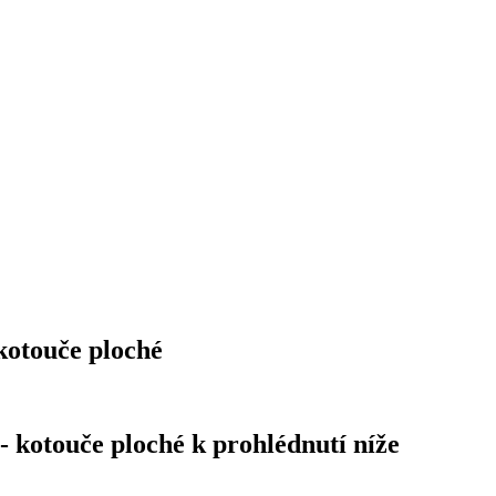
kotouče ploché
kotouče ploché k prohlédnutí níže