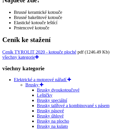
Brusné keramické kotouče
Brusné bakelitové kotouče
Elastické kotouče leštící
Prstencové kotouče
Ceník ke stažení
Ceník TYROLIT 2020 - kotouče ploché
pdf
(1246.49 Kb)
všechny kategorie
všechny kategorie
Elektrické a motorové nářadí
Brusky
Brusky dvoukotoučové
Leštičky
Brusky speciální
Brusky talířové a kombinované s pásem
Brusky pásové
Brusky úhlové
Brusky na plocho
Brusky na kulato