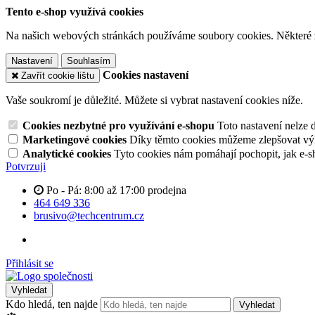
Tento e-shop využívá cookies
Na našich webových stránkách používáme soubory cookies. Některé z n
Nastavení
Souhlasím
Cookies nastavení
Zavřít cookie lištu
Vaše soukromí je důležité. Můžete si vybrat nastavení cookies níže.
Cookies nezbytné pro využívání e-shopu
Toto nastavení nelze 
Marketingové cookies
Díky těmto cookies můžeme zlepšovat výko
Analytické cookies
Tyto cookies nám pomáhají pochopit, jak e-s
Potvrzuji
Po - Pá: 8:00 až 17:00 prodejna
464 649 336
brusivo@techcentrum.cz
Přihlásit se
Vyhledat
Kdo hledá, ten najde
Vyhledat