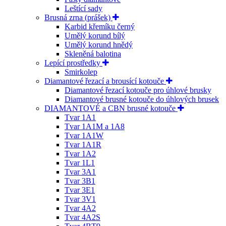
Leštící sady
Brusná zrna (prášek)
Karbid křemíku černý
Umělý korund bílý
Umělý korund hnědý
Skleněná balotina
Lepící prostředky
Smirkolep
Diamantové řezací a brousící kotouče
Diamantové řezací kotouče pro úhlové brusky
Diamantové brusné kotouče do úhlových brusek
DIAMANTOVÉ a CBN brusné kotouče
Tvar 1A1
Tvar 1A1M a 1A8
Tvar 1A1W
Tvar 1A1R
Tvar 1A2
Tvar 1L1
Tvar 3A1
Tvar 3B1
Tvar 3E1
Tvar 3V1
Tvar 4A2
Tvar 4A2S