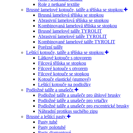
Role z netkané textilie
Brusné lamelové kotouče, talíře a tělíska se stopkou
Brusná lamelová tělíska se stopkou
Abrasivní lamelová tělíska se stopkou
Kombinovaná lamelová tělíska se stopkou
Brusné lamelové talíře TYROLIT
Abrasivní lamelové talíře TYROLIT
Kombinované lamelové talíře TYROLIT
Porézní talíře
Leštící kotouče, talíře a tělíska se stopkou
Látkové kotouče s otovorem
Filcová tělíska se stopkou
Filcové kotouče s otvorem
Filcové kotouče se stopkou
Kotouče elastické (gumové)
Leštící kotouče na podložky
Podložné talíře a unašeče
Podložné talíře a unašeče pro úhlové brusky
Podložné talíře a unašeče pro vrtačky
Podložné talíře a unašeče pro excentrické brusky
Náhradní protikus suchého zipu
Brusné a leštící pasty
Pasty tuhé
Pasty polotuhé
Pasty diamantové