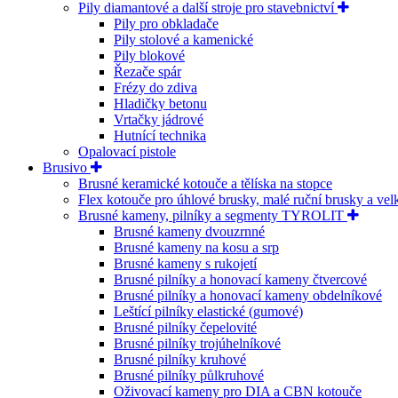
Pily diamantové a další stroje pro stavebnictví
Pily pro obkladače
Pily stolové a kamenické
Pily blokové
Řezače spár
Frézy do zdiva
Hladičky betonu
Vrtačky jádrové
Hutnící technika
Opalovací pistole
Brusivo
Brusné keramické kotouče a tělíska na stopce
Flex kotouče pro úhlové brusky, malé ruční brusky a ve
Brusné kameny, pilníky a segmenty TYROLIT
Brusné kameny dvouzrnné
Brusné kameny na kosu a srp
Brusné kameny s rukojetí
Brusné pilníky a honovací kameny čtvercové
Brusné pilníky a honovací kameny obdelníkové
Leštící pilníky elastické (gumové)
Brusné pilníky čepelovité
Brusné pilníky trojúhelníkové
Brusné pilníky kruhové
Brusné pilníky půlkruhové
Oživovací kameny pro DIA a CBN kotouče