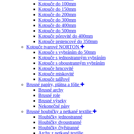
Kotouče do 100mm
Kotouče do 150mm
Kotouče do 200mm
Kotouče do 300mm
Kotouče do 400mm
Kotouče do 500mm
Kotouče pórovité do 400mm
Kotouče prstencové do 350mm
Kotouče tvarové NORTON
Kotouče s vybráním do 50mm
Kotouče s jednostranným vybráním
Kotouče s oboustranným vybráním
Kotouče hrncovité
Kotouče miskovité
Kotouče talířové
Brusné papíry, plátna a fólie
Brusné archy
Brusné role
Brusné výseky
Nekonečné pásy
Brusné houbičky a netkané textilie
Houbičky jednostranné
Houbičky dvoustranné
Houbičky čtyřstranné
Archy z netkané textilie