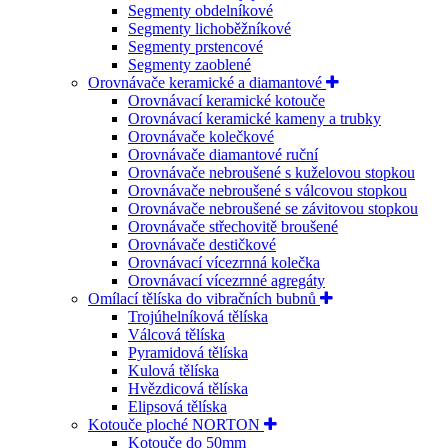
Segmenty obdelníkové
Segmenty lichoběžníkové
Segmenty prstencové
Segmenty zaoblené
Orovnávače keramické a diamantové
Orovnávací keramické kotouče
Orovnávací keramické kameny a trubky
Orovnávače kolečkové
Orovnávače diamantové ruční
Orovnávače nebroušené s kuželovou stopkou
Orovnávače nebroušené s válcovou stopkou
Orovnávače nebroušené se závitovou stopkou
Orovnávače střechovitě broušené
Orovnávače destičkové
Orovnávací vícezrnná kolečka
Orovnávací vícezrnné agregáty
Omílací tělíska do vibračních bubnů
Trojúhelníková tělíska
Válcová tělíska
Pyramidová tělíska
Kulová tělíska
Hvězdicová tělíska
Elipsová tělíska
Kotouče ploché NORTON
Kotouče do 50mm