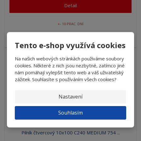
Detail
+- 10 PRAC. DNÍ
Brusné pilníky (kameny) čtvercové pro broušení ocelí
Tento e-shop využívá cookies
Na našich webových stránkách používáme soubory
15
%
-
cookies. Některé z nich jsou nezbytné, zatímco jiné
nám pomáhají vylepšit tento web a váš uživatelský
zážitek. Souhlasíte s používáním všech cookies?
Nastavení
Souhlasím
Pilník čtvercový 10x100 C240 MEDIUM 754 ...