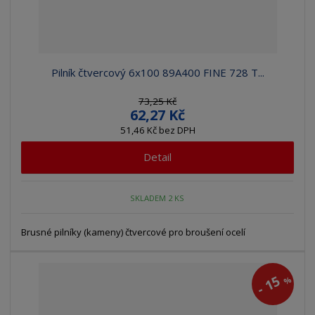
Pilník čtvercový 6x100 89A400 FINE 728 T...
73,25 Kč
62,27 Kč
51,46 Kč bez DPH
Detail
SKLADEM 2 KS
Brusné pilníky (kameny) čtvercové pro broušení ocelí
15
%
-