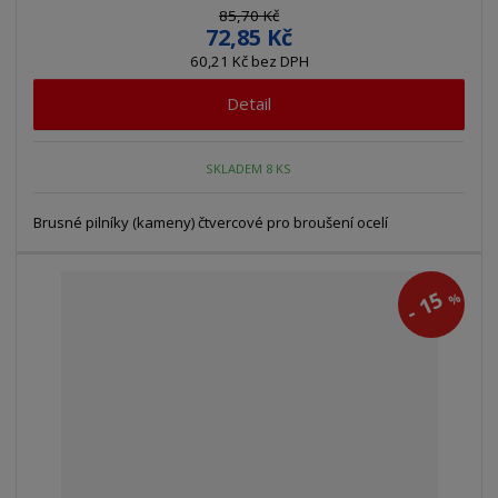
85,70 Kč
72,85 Kč
60,21 Kč bez DPH
Detail
SKLADEM 8 KS
Brusné pilníky (kameny) čtvercové pro broušení ocelí
15
%
-