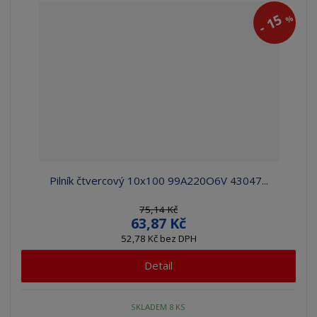
15
%
-
Pilník čtvercový 10x100 99A220O6V 43047...
75,14 Kč
63,87 Kč
52,78 Kč bez DPH
Detail
SKLADEM 8 KS