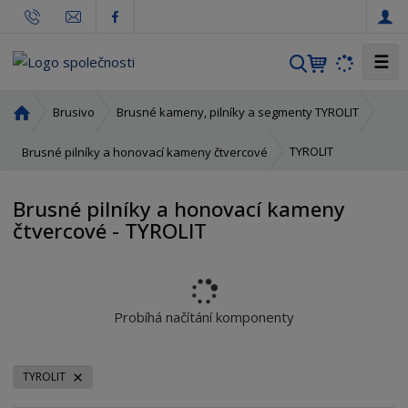
☰
V
y
h
Ú
Brusivo
Brusné kameny, pilníky a segmenty TYROLIT
l
v
o
e
TYROLIT
Brusné pilníky a honovací kameny čtvercové
d
d
n
a
Brusné pilníky a honovací kameny
í
t
čtvercové - TYROLIT
s
t
r
a
n
Probíhá načítání komponenty
a
TYROLIT