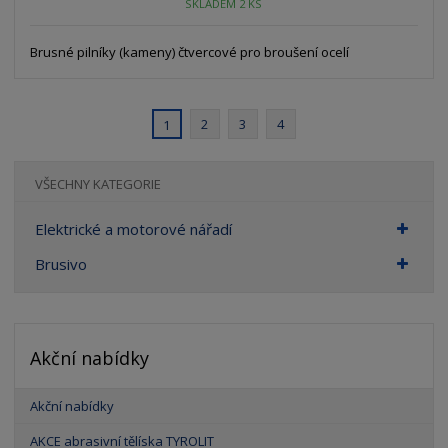
SKLADEM 2 KS
Brusné pilníky (kameny) čtvercové pro broušení ocelí
2
3
4
1
VŠECHNY KATEGORIE
Elektrické a motorové nářadí
Brusivo
Akční nabídky
Akční nabídky
AKCE abrasivní tělíska TYROLIT