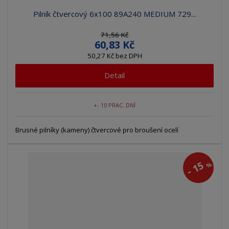
Pilník čtvercový 6x100 89A240 MEDIUM 729...
71,56 Kč
60,83 Kč
50,27 Kč bez DPH
Detail
+- 10 PRAC. DNÍ
Brusné pilníky (kameny) čtvercové pro broušení ocelí
15
%
-