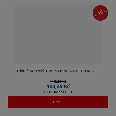
15
%
-
Pilník čtvercový 13x150 89A240 MEDIUM 73...
118,23 Kč
100,49 Kč
83,05 Kč bez DPH
Detail