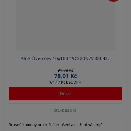
Pilník čtvercový 10x100 49C320N7V 43043...
91,78 Kč
78,01 Kč
64,47 Kč bez DPH
Detail
SKLADEM 3 KS
Brusné kameny pro ruční broušení a ostření nástrojů