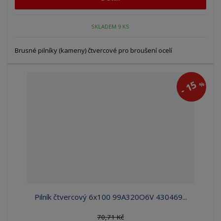
SKLADEM 9 KS
Brusné pilníky (kameny) čtvercové pro broušení ocelí
15
%
-
Pilník čtvercový 6x100 99A320O6V 430469...
70,71 Kč