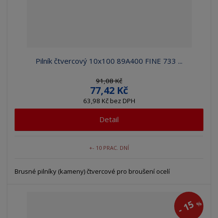
Pilník čtvercový 10x100 89A400 FINE 733 ...
91,08 Kč
77,42 Kč
63,98 Kč bez DPH
Detail
+- 10 PRAC. DNÍ
Brusné pilníky (kameny) čtvercové pro broušení ocelí
15
%
-