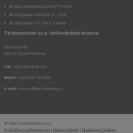
Bruska dvoukotoučová OPTI Grind
Brusný papír voda 522 zr. 1200
Brusný papír 377 role š. 150mm
Techcentrum s.r.o. velkoobchod brusiva
Moravská 40
560 02 Česká Třebová
Tel.:
+420 464 649 336
Mobil:
+420 604 133 903
E-mail:
brusivo@techcentrum.cz
© 2026, Techcentrum s.r.o.
Prohlášení o přístupnosti
|
Mapa stránek
|
Nastavení Cookies