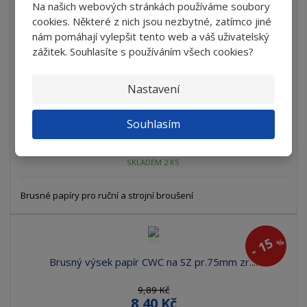
Na našich webových stránkách používáme soubory
15
%
cookies. Některé z nich jsou nezbytné, zatímco jiné
-
nám pomáhají vylepšit tento web a váš uživatelský
Brusný výsek papír CWC na SZ pr.75mm zr....
zážitek. Souhlasíte s používáním všech cookies?
9,89 Kč
8,40 Kč
Nastavení
6,94 Kč bez DPH
Detail
Souhlasím
SKLADEM 2 KS
Brusné papíry pro ruční a strojní broušení
15
%
-
Brusný výsek papír CWC na SZ pr.75mm zr....
9,89 Kč
8,40 Kč