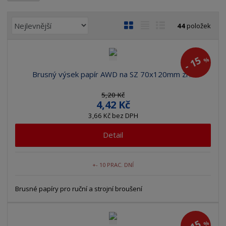
Ř
O
T
Ř
44
položek
a
b
a
á
z
r
b
d
e
15
%
á
u
k
-
n
z
l
o
Brusný výsek papír AWD na SZ 70x120mm zr...
í
k
k
v
p
5,20 Kč
o
o
ý
r
4,42 Kč
o
v
v
v
3,66 Kč bez DPH
d
ý
ý
ý
u
Detail
v
v
p
k
ý
ý
i
t
p
p
s
+- 10 PRAC. DNÍ
ů
i
i
s
s
Brusné papíry pro ruční a strojní broušení
15
%