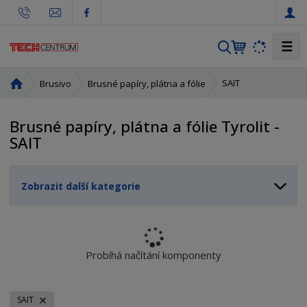
☰
V
y
h
Ú
SAIT
Brusivo
Brusné papíry, plátna a fólie
l
v
o
e
Brusné papíry, plátna a fólie Tyrolit -
d
d
SAIT
n
a
í
t
s
Zobrazit další kategorie
t
r
a
n
a
Probíhá načítání komponenty
SAIT