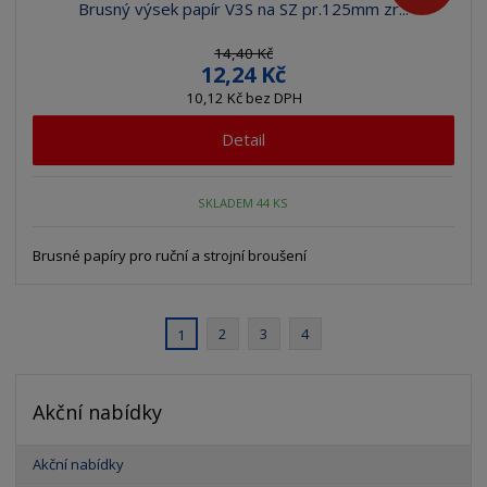
Brusný výsek papír V3S na SZ pr.125mm zr...
14,40 Kč
12,24 Kč
10,12 Kč bez DPH
Detail
SKLADEM 44 KS
Brusné papíry pro ruční a strojní broušení
2
3
4
1
Akční nabídky
Akční nabídky