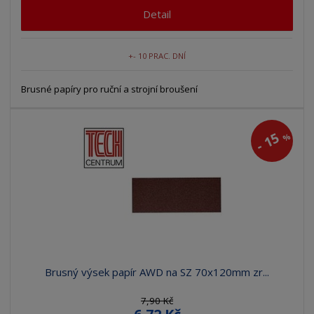
Detail
+- 10 PRAC. DNÍ
Brusné papíry pro ruční a strojní broušení
15
%
-
Brusný výsek papír AWD na SZ 70x120mm zr...
7,90 Kč