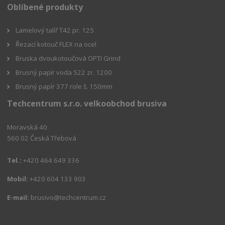
Oblíbené produkty
Lamelový talíř T42 pr. 125
Řezací kotouč FLEX na ocel
Bruska dvoukotoučová OPTI Grind
Brusný papír voda 522 zr. 1200
Brusný papír 377 role š. 150mm
Techcentrum s.r.o. velkoobchod brusiva
Moravská 40
560 02 Česká Třebová
Tel.:
+420 464 649 336
Mobil:
+420 604 133 903
E-mail:
brusivo@techcentrum.cz