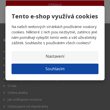
Přihlásit
Souhlasím se
zpracováním osobních údajů
.
Tento e-shop využívá cookies
Na našich webových stránkách používáme soubory
cookies. Některé z nich jsou nezbytné, zatímco jiné
nám pomáhají vylepšit tento web a váš uživatelský
Informace pro zákazníky
zážitek. Souhlasíte s používáním všech cookies?
Reklamační řád
Nastavení
Obchodní podmínky
Doprava
Souhlasím
Platba
Podmínky ochrany osobních údajů GDPR
O nás
Online platba
Jak ověřujeme recenze
Odstoupení od objednávky