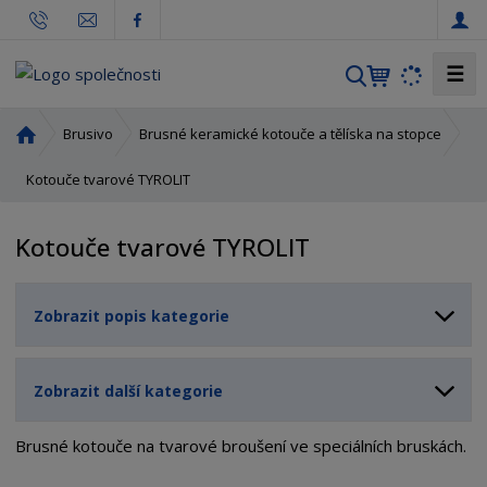
☰
V
y
h
Ú
Brusivo
Brusné keramické kotouče a tělíska na stopce
l
v
o
Kotouče tvarové TYROLIT
e
d
d
n
a
Kotouče tvarové TYROLIT
í
t
s
t
Zobrazit popis kategorie
r
a
n
Zobrazit další kategorie
a
Brusné kotouče na tvarové broušení ve speciálních bruskách.