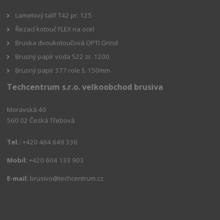
Lamelový talíř T42 pr. 125
Řezací kotouč FLEX na ocel
Bruska dvoukotoučová OPTI Grind
Brusný papír voda 522 zr. 1200
Brusný papír 377 role š. 150mm
Techcentrum s.r.o. velkoobchod brusiva
Moravská 40
560 02 Česká Třebová
Tel.:
+420 464 649 336
Mobil:
+420 604 133 903
E-mail:
brusivo@techcentrum.cz