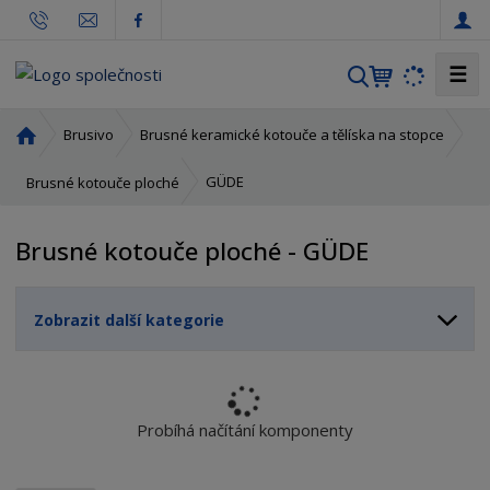
☰
V
y
h
Ú
Brusivo
Brusné keramické kotouče a tělíska na stopce
l
v
o
e
GÜDE
Brusné kotouče ploché
d
d
n
a
Brusné kotouče ploché - GÜDE
í
t
s
t
Zobrazit další kategorie
r
a
n
a
Probíhá načítání komponenty