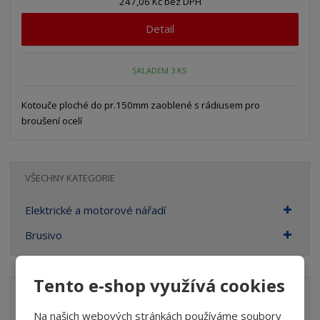
247,06 Kč bez DPH
Detail
SKLADEM 3 KS
Kotouče ploché do pr.150mm zaoblené s rádiusem pro
broušení ocelí
VŠECHNY KATEGORIE
Elektrické a motorové nářadí
Brusivo
Tento e-shop využívá cookies
Akční nabídky
Na našich webových stránkách používáme soubory