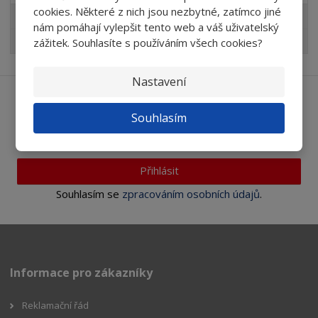
cookies. Některé z nich jsou nezbytné, zatímco jiné
Akční nabídky
nám pomáhají vylepšit tento web a váš uživatelský
AKCE abrasivní tělíska TYROLIT
zážitek. Souhlasíte s používáním všech cookies?
Nastavení
Ať vám nic neunikne
Souhlasím
Přihlásit
Souhlasím se
zpracováním osobních údajů
.
Informace pro zákazníky
Reklamační řád