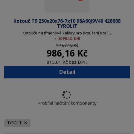
Kotouč T9 250x20x76-7x10 98A60J9V40 428688
TYROLIT
Kotouče na třmenové kalibry pro broušení ocelí ...
+- 10 PRAC. DNÍ
1 160,18 Kč
986,16 Kč
815,01 Kč bez DPH
Detail
Probíhá načítání komponenty
TYROLIT