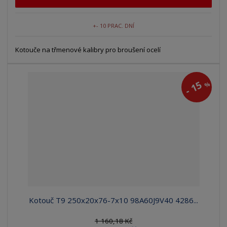
+- 10 PRAC. DNÍ
Kotouče na třmenové kalibry pro broušení ocelí
15
%
-
Kotouč T9 250x20x76-7x10 98A60J9V40 4286...
1 160,18 Kč