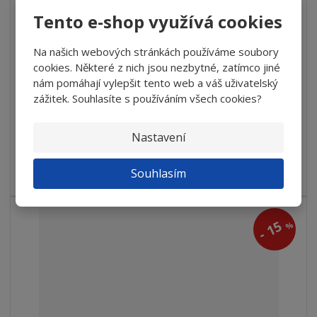
Kotouč T9 250x20x76-7x10 98A70K9V40 4286...
Tento e-shop využívá cookies
1 160,18 Kč
Na našich webových stránkách používáme soubory
986,16 Kč
cookies. Některé z nich jsou nezbytné, zatímco jiné
815,01 Kč bez DPH
nám pomáhají vylepšit tento web a váš uživatelský
zážitek. Souhlasíte s používáním všech cookies?
Detail
Nastavení
+- 10 PRAC. DNÍ
Souhlasím
Kotouče na třmenové kalibry pro broušení ocelí
15
%
-