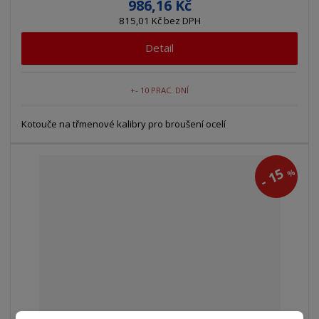
986,16 Kč
815,01 Kč bez DPH
Detail
+- 10 PRAC. DNÍ
Kotouče na třmenové kalibry pro broušení ocelí
15
%
-