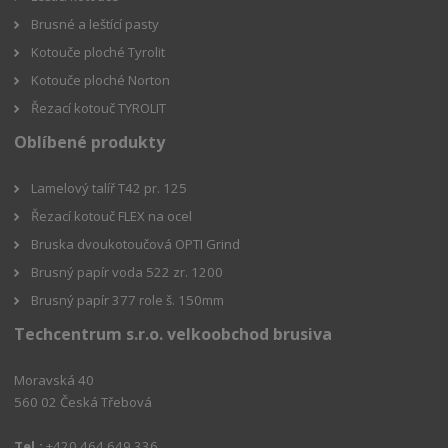
Brusné a leštící pasty
Kotouče ploché Tyrolit
Kotouče ploché Norton
Řezací kotouč TYROLIT
Oblíbené produkty
Lamelový talíř T42 pr. 125
Řezací kotouč FLEX na ocel
Bruska dvoukotoučová OPTI Grind
Brusný papír voda 522 zr. 1200
Brusný papír 377 role š. 150mm
Techcentrum s.r.o. velkoobchod brusiva
Moravská 40
560 02 Česká Třebová
Tel.:
+420 464 649 336