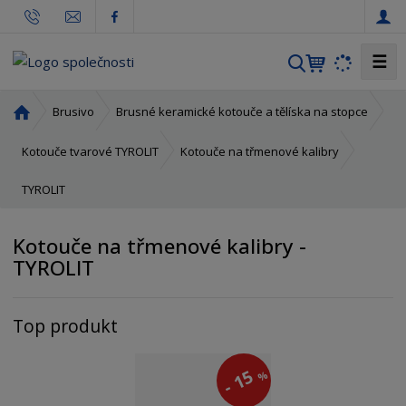
☰
V
y
h
Ú
Brusivo
Brusné keramické kotouče a tělíska na stopce
l
v
o
e
Kotouče tvarové TYROLIT
Kotouče na třmenové kalibry
d
d
TYROLIT
n
a
í
t
s
Kotouče na třmenové kalibry -
t
TYROLIT
r
a
n
Top produkt
a
15
%
-