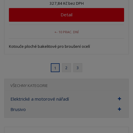
327,84 Kč bez DPH
Detail
+- 10 PRAC. DNÍ
Kotouče ploché bakelitové pro broušení ocelí
2
3
1
VŠECHNY KATEGORIE
Elektrické a motorové nářadí
Brusivo