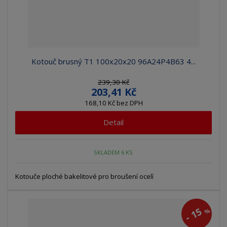
Kotouč brusný T1 100x20x20 96A24P4B63 4...
239,30 Kč
203,41 Kč
168,10 Kč bez DPH
Detail
SKLADEM 6 KS
Kotouče ploché bakelitové pro broušení ocelí
15
%
-