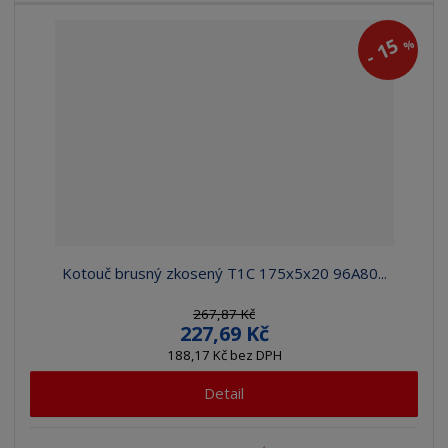
15
%
-
Kotouč brusný zkosený T1C 175x5x20 96A80...
267,87 Kč
227,69 Kč
188,17 Kč bez DPH
Detail