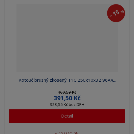
15
%
-
Kotouč brusný zkosený T1C 250x10x32 96A4...
460,59 Kč
391,50 Kč
323,55 Kč bez DPH
Detail
+- 10 PRAC. DNÍ