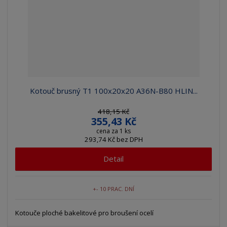
Kotouč brusný T1 100x20x20 A36N-B80 HLIN...
418,15 Kč
355,43 Kč
cena za 1 ks
293,74 Kč bez DPH
Detail
+- 10 PRAC. DNÍ
Kotouče ploché bakelitové pro broušení ocelí