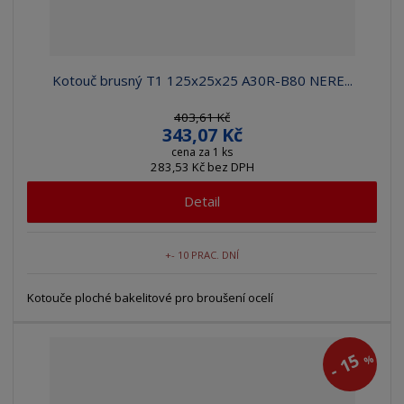
Kotouč brusný T1 125x25x25 A30R-B80 NERE...
403,61 Kč
343,07 Kč
cena za 1 ks
283,53 Kč bez DPH
Detail
+- 10 PRAC. DNÍ
Kotouče ploché bakelitové pro broušení ocelí
15
%
-