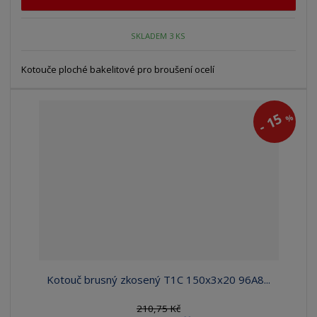
SKLADEM 3 KS
Kotouče ploché bakelitové pro broušení ocelí
15
%
-
Kotouč brusný zkosený T1C 150x3x20 96A8...
210,75 Kč