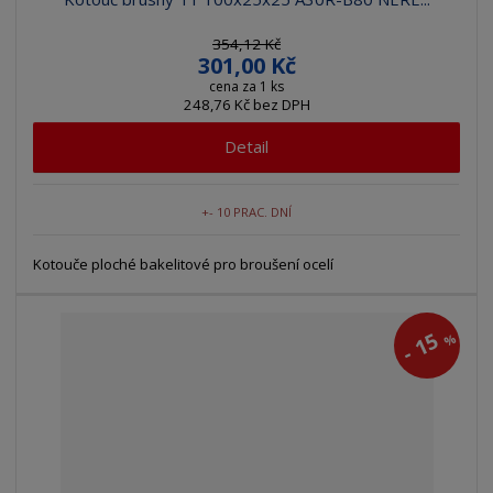
354,12 Kč
301,00 Kč
cena za 1 ks
248,76 Kč bez DPH
Detail
+- 10 PRAC. DNÍ
Kotouče ploché bakelitové pro broušení ocelí
15
%
-