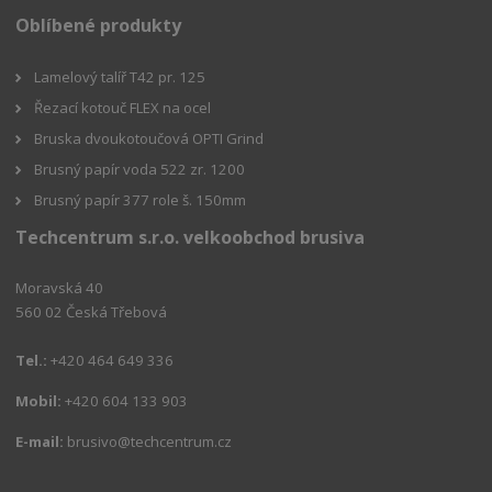
Oblíbené produkty
Lamelový talíř T42 pr. 125
Řezací kotouč FLEX na ocel
Bruska dvoukotoučová OPTI Grind
Brusný papír voda 522 zr. 1200
Brusný papír 377 role š. 150mm
Techcentrum s.r.o. velkoobchod brusiva
Moravská 40
560 02 Česká Třebová
Tel.:
+420 464 649 336
Mobil:
+420 604 133 903
E-mail:
brusivo@techcentrum.cz