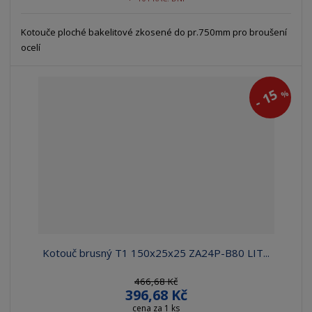
Kotouče ploché bakelitové zkosené do pr.750mm pro broušení
ocelí
15
%
-
Kotouč brusný T1 150x25x25 ZA24P-B80 LIT...
466,68 Kč
396,68 Kč
cena za 1 ks