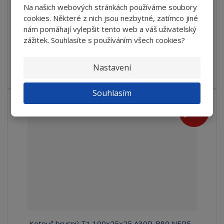
222,06 Kč bez DPH
Na našich webových stránkách používáme soubory
cookies. Některé z nich jsou nezbytné, zatímco jiné
Detail
nám pomáhají vylepšit tento web a váš uživatelský
zážitek. Souhlasíte s používáním všech cookies?
+- 10 PRAC. DNÍ
Nastavení
Kotouče ploché bakelitové pro broušení ocelí
Souhlasím
15
%
-
Kotouč brusný T1 100x25x25 A30R-B80 NERE...