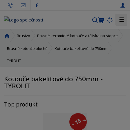
☰
V
y
h
Ú
Brusivo
Brusné keramické kotouče a tělíska na stopce
l
v
o
e
Brusné kotouče ploché
Kotouče bakelitové do 750mm
d
d
TYROLIT
n
a
í
t
s
Kotouče bakelitové do 750mm -
t
TYROLIT
r
a
n
Top produkt
a
15
%
-