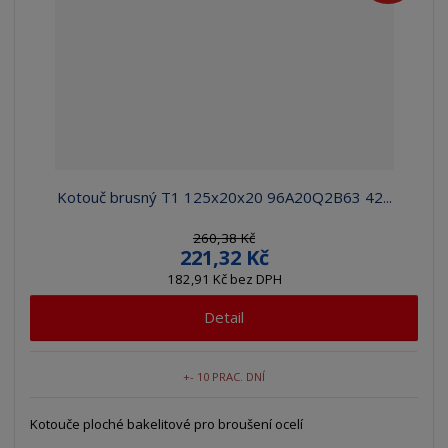
Kotouč brusný T1 125x20x20 96A20Q2B63 42...
260,38 Kč
221,32 Kč
182,91 Kč bez DPH
Detail
+- 10 PRAC. DNÍ
Kotouče ploché bakelitové pro broušení ocelí