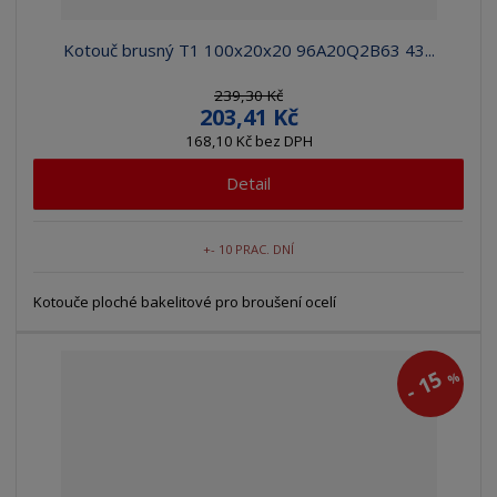
Kotouč brusný T1 100x20x20 96A20Q2B63 43...
239,30 Kč
203,41 Kč
168,10 Kč bez DPH
Detail
+- 10 PRAC. DNÍ
Kotouče ploché bakelitové pro broušení ocelí
15
%
-