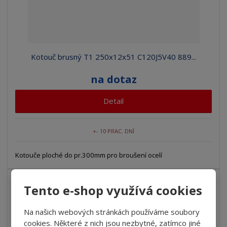
Kotouč brusný T1 250x12x51 C120J5V40 889...
na dotaz
Detail
+- 10 PRAC. DNÍ
Kotouče ploché do pr.300mm pro broušení ocelí
Tento e-shop využívá cookies
Na našich webových stránkách používáme soubory
cookies. Některé z nich jsou nezbytné, zatímco jiné