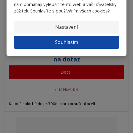
nám pomáhají vylepšit tento web a váš uživatelský
zážitek. Souhlasíte s používáním všech cookies?
Nastavení
Souhlasím
Kotouč brusný T1 250x12x51 C240H5AV40 63...
na dotaz
Detail
+- 10 PRAC. DNÍ
Kotouče ploché do pr.300mm pro broušení ocelí