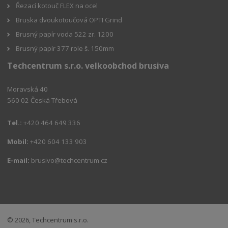
Řezací kotouč FLEX na ocel
Bruska dvoukotoučová OPTI Grind
Brusný papír voda 522 zr. 1200
Brusný papír 377 role š. 150mm
Techcentrum s.r.o. velkoobchod brusiva
Moravská 40
560 02 Česká Třebová
Tel.:
+420 464 649 336
Mobil:
+420 604 133 903
E-mail:
brusivo@techcentrum.cz
© 2026, Techcentrum s.r.o.