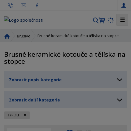
☰
V
y
h
Ú
Brusné keramické kotouče a tělíska na stopce
Brusivo
l
v
o
e
Brusné keramické kotouče a tělíska na
d
d
stopce
n
a
í
t
s
Zobrazit popis kategorie
t
r
a
n
Zobrazit další kategorie
a
TYROLIT
Ř