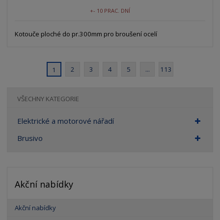
+- 10 PRAC. DNÍ
Kotouče ploché do pr.300mm pro broušení ocelí
2
3
4
5
...
113
1
VŠECHNY KATEGORIE
Elektrické a motorové nářadí
Brusivo
Akční nabídky
Akční nabídky