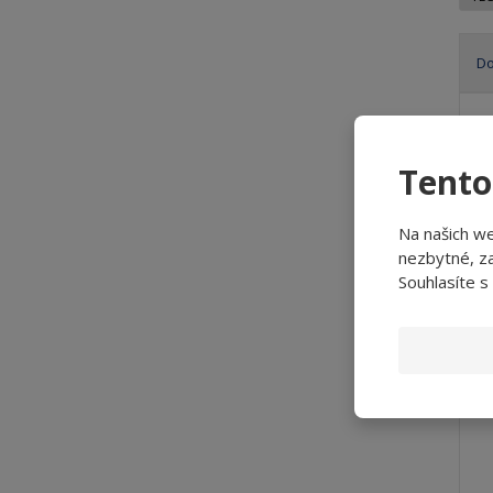
D
Ř
a
z
Tento
e
n
í
Na našich w
p
nezbytné, za
r
Souhlasíte s
o
d
u
k
t
ů