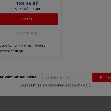
183,36 Kč
151,54 Kč bez DPH
Detail
SKLADEM 45 KS
usné kameny pro ruční broušení
ostření nástrojů
Ať vám nic neunikne
Přihlás
Souhlasím se
zpracováním osobních údajů
.