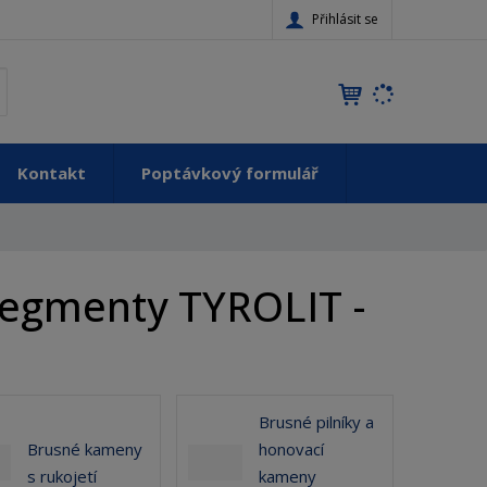
Přihlásit se
K
yhledat
d
o
h
Kontakt
Poptávkový formulář
l
e
d
á
,
segmenty TYROLIT -
t
e
n
n
a
j
Brusné pilníky a
d
Brusné kameny
honovací
e
s rukojetí
kameny