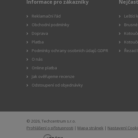
Informace pro zákazníky
Nejčast
Reklamační řád
Leštící
Obchodní podmínky
Brusné 
Doprava
Kotouče
Platba
Kotouč
Podmínky ochrany osobních údajů GDPR
Řezací
O nás
Online platba
Jak ověřujeme recenze
Odstoupení od objednávky
© 2026, Techcentrum s.r.o.
Prohlášení o přístupnosti
|
Mapa stránek
|
Nastavení Cook
E