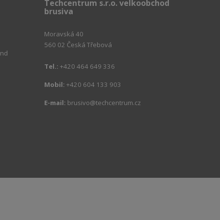
Techcentrum s.r.o. velkoobchod
brusiva
Moravská 40
560 02 Česká Třebová
ind
Tel.:
+420 464 649 336
m
Mobil:
+420 604 133 903
E-mail:
brusivo@techcentrum.cz