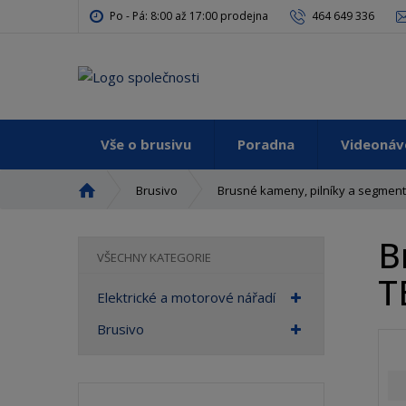
Po - Pá: 8:00 až 17:00 prodejna
464 649 336
Vše o brusivu
Poradna
Videoná
Ú
Brusivo
Brusné kameny, pilníky a segment
v
o
B
d
VŠECHNY KATEGORIE
n
T
í
Elektrické a motorové nářadí
s
t
Brusivo
r
a
n