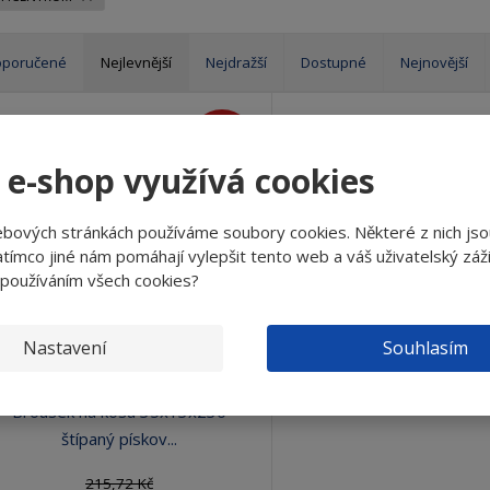
oporučené
Nejlevnější
Nejdražší
Dostupné
Nejnovější
15
%
-
 e-shop využívá cookies
ebových stránkách používáme soubory cookies. Některé z nich jso
tímco jiné nám pomáhají vylepšit tento web a váš uživatelský záži
 používáním všech cookies?
Nastavení
Souhlasím
Brousek na kosu 35x13x230
štípaný pískov...
215,72 Kč