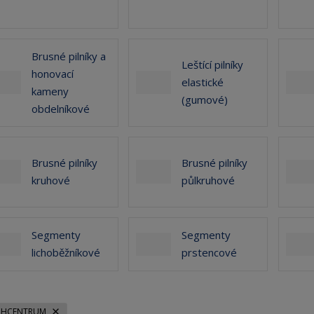
Brusné pilníky a
Leštící pilníky
honovací
elastické
kameny
(gumové)
obdelníkové
Brusné pilníky
Brusné pilníky
kruhové
půlkruhové
Segmenty
Segmenty
lichoběžníkové
prstencové
CHCENTRUM