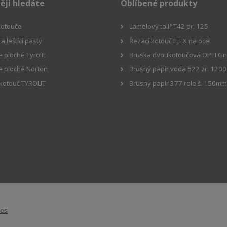
ěji hledáte
Oblíbené produkty
 kotouče
Lamelový talíř T42 pr. 125
a leštící pasty
Řezací kotouč FLEX na ocel
 ploché Tyrolit
Bruska dvoukotoučová OPTI Gr
e ploché Norton
Brusný papír voda 522 zr. 1200
 kotouč TYROLIT
Brusný papír 377 role š. 150m
ies