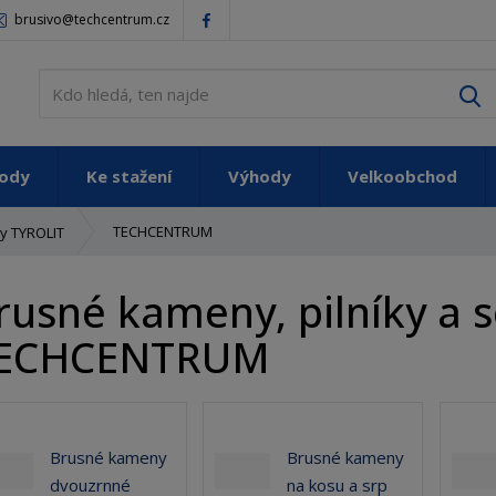
brusivo@techcentrum.cz
V
vody
Ke stažení
Výhody
Velkoobchod
TECHCENTRUM
y TYROLIT
rusné kameny, pilníky a 
ECHCENTRUM
Brusné kameny
Brusné kameny
dvouzrnné
na kosu a srp