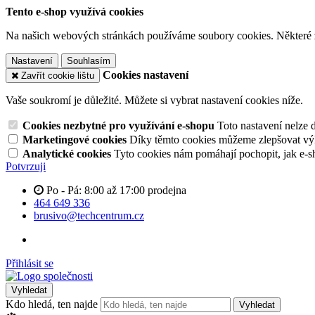
Tento e-shop využívá cookies
Na našich webových stránkách používáme soubory cookies. Některé z n
Nastavení
Souhlasím
Cookies nastavení
Zavřít cookie lištu
Vaše soukromí je důležité. Můžete si vybrat nastavení cookies níže.
Cookies nezbytné pro využívání e-shopu
Toto nastavení nelze 
Marketingové cookies
Díky těmto cookies můžeme zlepšovat výko
Analytické cookies
Tyto cookies nám pomáhají pochopit, jak e-s
Potvrzuji
Po - Pá: 8:00 až 17:00 prodejna
464 649 336
brusivo@techcentrum.cz
Přihlásit se
Vyhledat
Kdo hledá, ten najde
Vyhledat