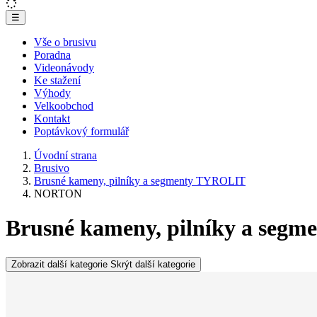
☰
Vše o brusivu
Poradna
Videonávody
Ke stažení
Výhody
Velkoobchod
Kontakt
Poptávkový formulář
Úvodní strana
Brusivo
Brusné kameny, pilníky a segmenty TYROLIT
NORTON
Brusné kameny, pilníky a se
Zobrazit další kategorie
Skrýt další kategorie