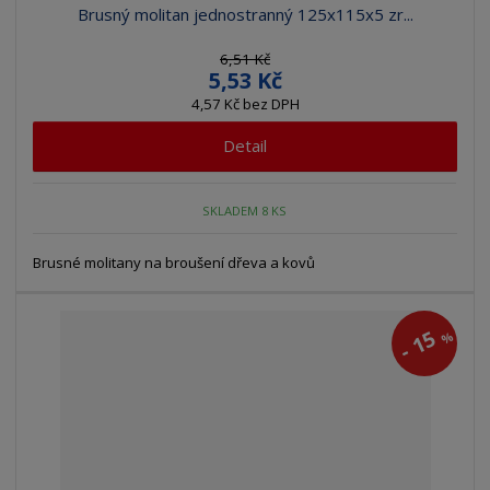
Brusný molitan jednostranný 125x115x5 zr...
6,51 Kč
5,53 Kč
4,57 Kč bez DPH
Detail
SKLADEM 8 KS
Brusné molitany na broušení dřeva a kovů
15
%
-