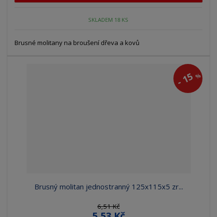
SKLADEM 18 KS
Brusné molitany na broušení dřeva a kovů
15
%
-
Brusný molitan jednostranný 125x115x5 zr...
6,51 Kč
5,53 Kč