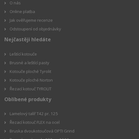
O nás
Online platba
Jak ověřujeme recenze
Odstoupení od objednávky
Nejčastěji hledáte
Leštící kotouče
Brusné a leštící pasty
Kotouče ploché Tyrolit
Kotouče ploché Norton
Řezací kotouč TYROLIT
Oblíbené produkty
Lamelový talíř T42 pr. 125
Řezací kotouč FLEX na ocel
Bruska dvoukotoučová OPTI Grind