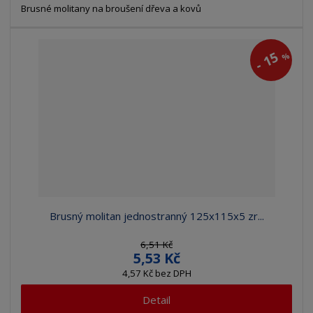
Brusné molitany na broušení dřeva a kovů
15
%
-
Brusný molitan jednostranný 125x115x5 zr...
6,51 Kč
5,53 Kč
4,57 Kč bez DPH
Detail