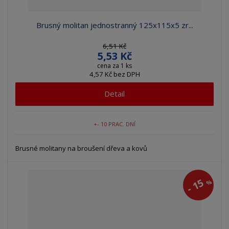
Brusný molitan jednostranný 125x115x5 zr...
6,51 Kč
5,53 Kč
cena za 1 ks
4,57 Kč bez DPH
Detail
+- 10 PRAC. DNÍ
Brusné molitany na broušení dřeva a kovů
15
%
-