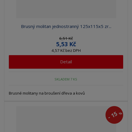
Brusný molitan jednostranný 125x115x5 zr...
6,51 Kč
5,53 Kč
4,57 Kč bez DPH
Detail
SKLADEM 7 KS
Brusné molitany na broušení dřeva a kovů
15
%
-