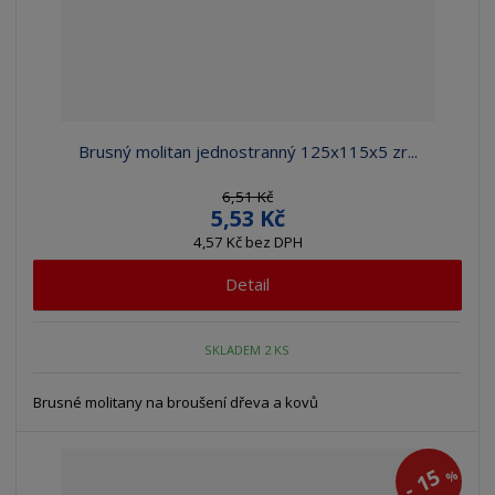
Brusný molitan jednostranný 125x115x5 zr...
6,51 Kč
5,53 Kč
4,57 Kč bez DPH
Detail
SKLADEM 2 KS
Brusné molitany na broušení dřeva a kovů
15
%
-