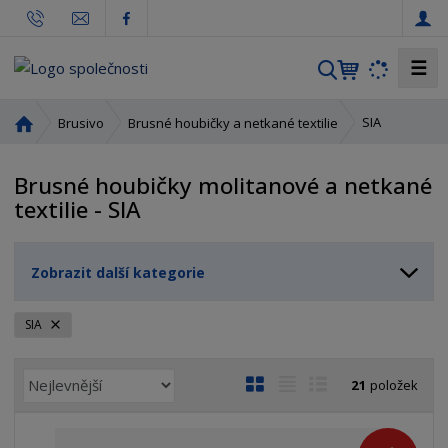
☰
V
y
h
Ú
SIA
Brusivo
Brusné houbičky a netkané textilie
l
v
o
e
Brusné houbičky molitanové a netkané
d
d
textilie - SIA
n
a
í
t
s
Zobrazit další kategorie
t
r
a
SIA
n
a
Ř
O
T
Ř
21
položek
a
b
a
á
z
r
b
d
e