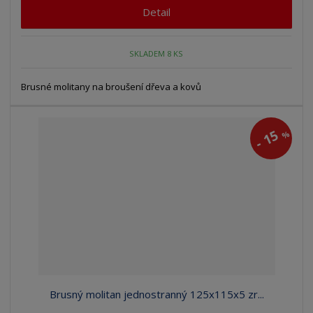
Detail
SKLADEM 8 KS
Brusné molitany na broušení dřeva a kovů
15
%
-
Brusný molitan jednostranný 125x115x5 zr...