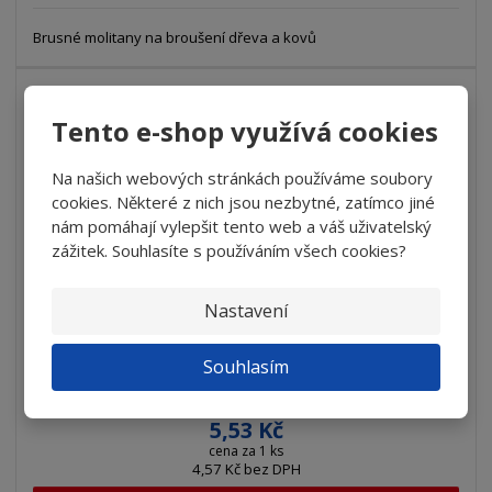
Brusné molitany na broušení dřeva a kovů
15
%
-
Tento e-shop využívá cookies
Na našich webových stránkách používáme soubory
cookies. Některé z nich jsou nezbytné, zatímco jiné
nám pomáhají vylepšit tento web a váš uživatelský
zážitek. Souhlasíte s používáním všech cookies?
Nastavení
Brusný molitan jednostranný 125x115x5 zr...
Souhlasím
6,51 Kč
5,53 Kč
cena za 1 ks
4,57 Kč bez DPH