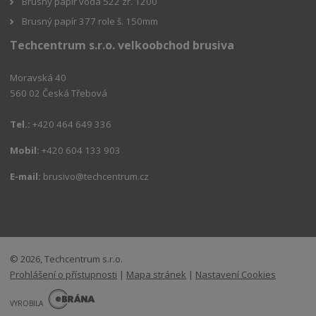
Brusný papír voda 522 zr. 1200
Brusný papír 377 role š. 150mm
Techcentrum s.r.o. velkoobchod brusiva
Moravská 40
560 02 Česká Třebová
Tel.:
+420 464 649 336
Mobil:
+420 604 133 903
E-mail:
brusivo@techcentrum.cz
© 2026, Techcentrum s.r.o.
Prohlášení o přístupnosti
|
Mapa stránek
|
Nastavení Cookies
E
B
VYROBILA
R