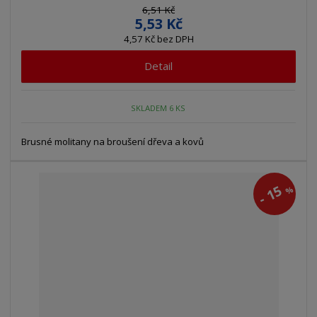
6,51 Kč
5,53 Kč
4,57 Kč bez DPH
Detail
SKLADEM 6 KS
Brusné molitany na broušení dřeva a kovů
15
%
-