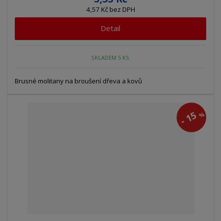
4,57 Kč bez DPH
Detail
SKLADEM 5 KS
Brusné molitany na broušení dřeva a kovů
15
%
-