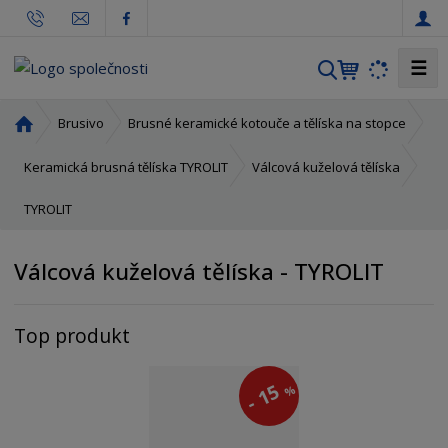
☰
V
y
h
Ú
Brusivo
Brusné keramické kotouče a tělíska na stopce
l
v
o
e
Keramická brusná tělíska TYROLIT
Válcová kuželová tělíska
d
d
TYROLIT
n
a
í
t
s
Válcová kuželová tělíska - TYROLIT
t
r
a
Top produkt
n
a
15
%
-