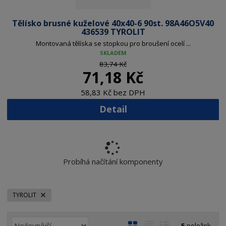
Tělísko brusné kuželové 40x40-6 90st. 98A46O5V40
436539 TYROLIT
Montovaná tělíska se stopkou pro broušení ocelí ...
SKLADEM
83,74 Kč
71,18 Kč
58,83 Kč bez DPH
Detail
Probíhá načítání komponenty
TYROLIT
Ř
O
T
Ř
5
položek