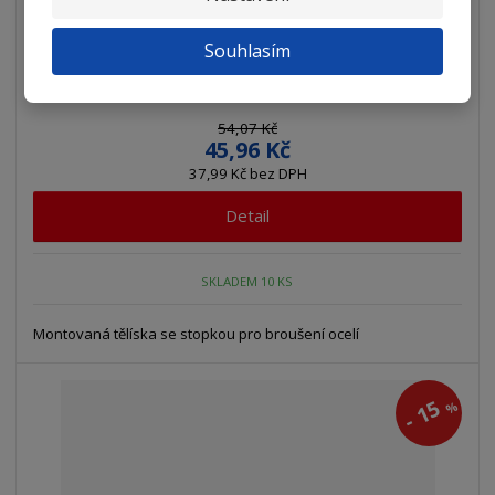
Souhlasím
Tělísko brusné kuželové 16x40-6 60st. 9...
54,07 Kč
45,96 Kč
37,99 Kč bez DPH
Detail
SKLADEM 10 KS
Montovaná tělíska se stopkou pro broušení ocelí
15
%
-