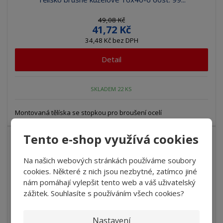
49,08 Kč
41,72 Kč
34,48 Kč bez DPH
Detail
SKLADEM 22 KS
Montovaná tělíska se stopkou pro broušení ocelí
Tento e-shop využívá cookies
15
%
-
Na našich webových stránkách používáme soubory
cookies. Některé z nich jsou nezbytné, zatímco jiné
nám pomáhají vylepšit tento web a váš uživatelský
zážitek. Souhlasíte s používáním všech cookies?
Nastavení