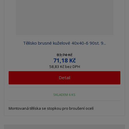
Tělísko brusné kuželové 40x40-6 90st. 9...
83,74 Kč
71,18 Kč
58,83 Kč bez DPH
Detail
SKLADEM 6 KS
Montovaná tělíska se stopkou pro broušení ocelí