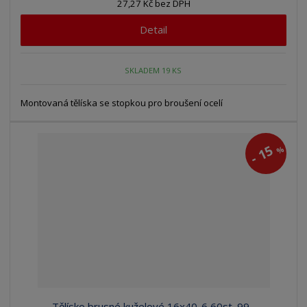
27,27 Kč bez DPH
Detail
SKLADEM 19 KS
Montovaná tělíska se stopkou pro broušení ocelí
15
%
-
Tělísko brusné kuželové 16x40-6 60st. 99...