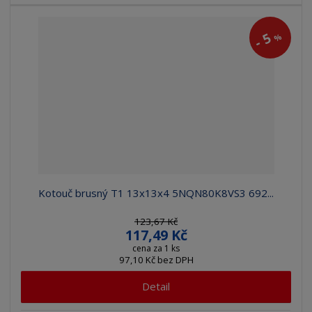
5
%
-
Kotouč brusný T1 13x13x4 5NQN80K8VS3 692...
123,67 Kč
117,49 Kč
cena za 1 ks
97,10 Kč bez DPH
Detail