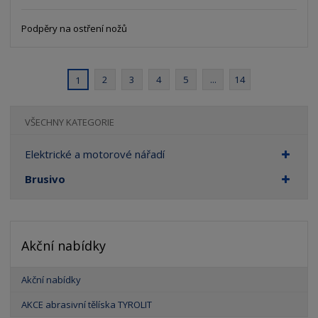
Podpěry na ostření nožů
2
3
4
5
...
14
1
VŠECHNY KATEGORIE
Elektrické a motorové nářadí
Brusivo
Akční nabídky
Akční nabídky
AKCE abrasivní tělíska TYROLIT