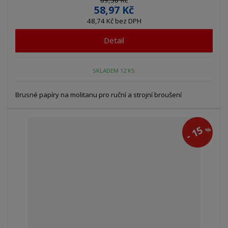
69,38 Kč
58,97 Kč
48,74 Kč bez DPH
Detail
SKLADEM 12 KS
Brusné papíry na molitanu pro ruční a strojní broušení
15
%
-