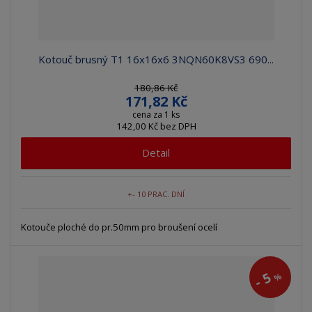
Kotouč brusný T1 16x16x6 3NQN60K8VS3 690...
180,86 Kč
171,82 Kč
cena za 1 ks
142,00 Kč bez DPH
Detail
+- 10 PRAC. DNÍ
Kotouče ploché do pr.50mm pro broušení ocelí
5
%
-