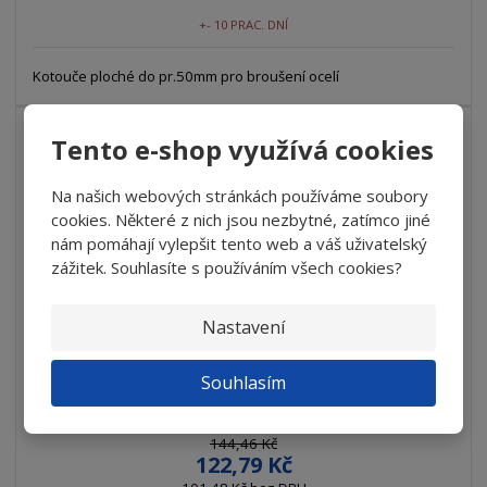
+- 10 PRAC. DNÍ
Kotouče ploché do pr.50mm pro broušení ocelí
Tento e-shop využívá cookies
15
%
-
Na našich webových stránkách používáme soubory
cookies. Některé z nich jsou nezbytné, zatímco jiné
nám pomáhají vylepšit tento web a váš uživatelský
zážitek. Souhlasíte s používáním všech cookies?
Nastavení
Souhlasím
Nekonečný pás R996 100x320 zr.60 plátno ...
144,46 Kč
122,79 Kč