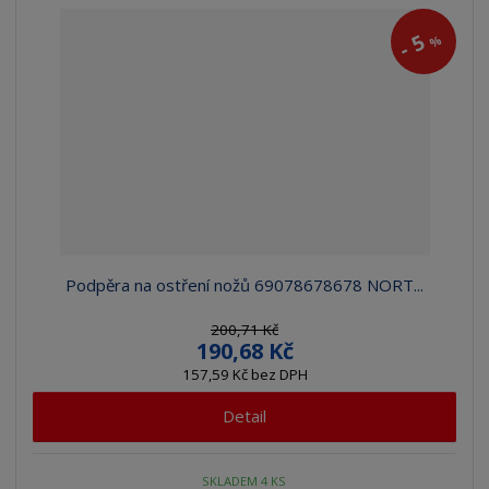
5
%
-
Podpěra na ostření nožů 69078678678 NORT...
200,71 Kč
190,68 Kč
157,59 Kč bez DPH
Detail
SKLADEM 4 KS