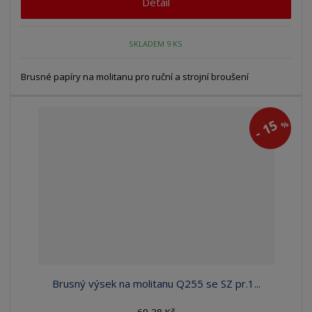
Detail
SKLADEM 9 KS
Brusné papíry na molitanu pro ruční a strojní broušení
15
%
-
Brusný výsek na molitanu Q255 se SZ pr.1...