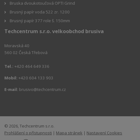
Bruska dvoukotoučová OPTI Grind
Brusný papír voda 522 zr. 1200
Brusný papír 377 role š. 150mm
Techcentrum s.r.o. velkoobchod brusiva
Moravská 40
560 02 Česká Třebová
Tel.:
+420 464 649 336
Mobil:
+420 604 133 903
E-mail:
brusivo@techcentrum.cz
© 2026, Techcentrum s.r.o.
Prohlášení o přístupnosti
|
Mapa stránek
|
Nastavení Cookies