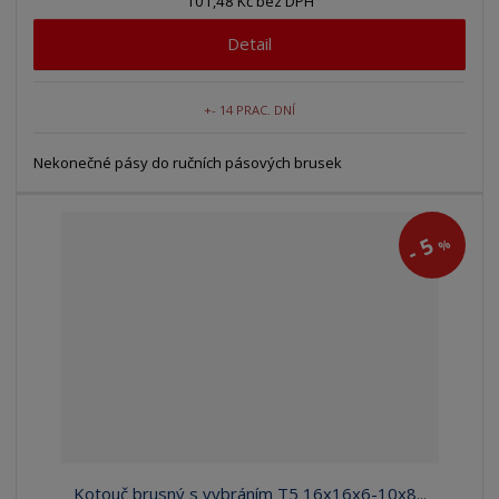
101,48 Kč bez DPH
Detail
+- 14 PRAC. DNÍ
Nekonečné pásy do ručních pásových brusek
5
%
-
Kotouč brusný s vybráním T5 16x16x6-10x8...