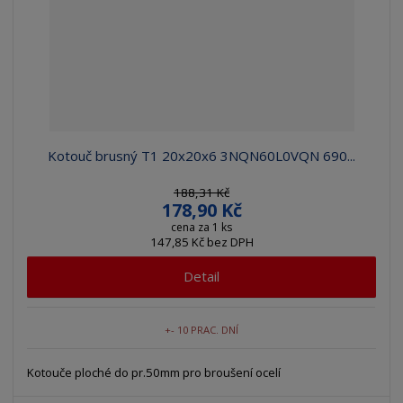
Kotouč brusný T1 20x20x6 3NQN60L0VQN 690...
188,31 Kč
178,90 Kč
cena za 1 ks
147,85 Kč bez DPH
Detail
+- 10 PRAC. DNÍ
Kotouče ploché do pr.50mm pro broušení ocelí