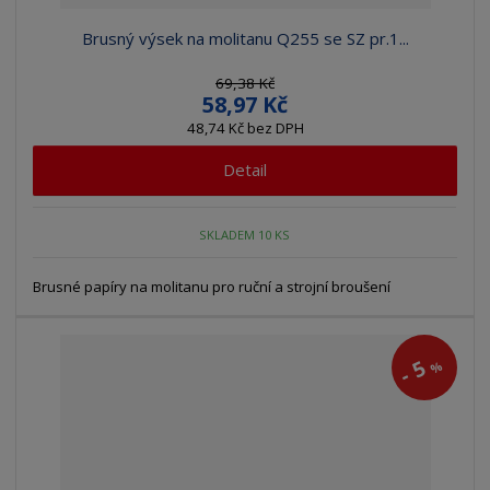
Brusný výsek na molitanu Q255 se SZ pr.1...
69,38 Kč
58,97 Kč
48,74 Kč bez DPH
Detail
SKLADEM 10 KS
Brusné papíry na molitanu pro ruční a strojní broušení
5
%
-