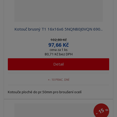
Kotouč brusný T1 16x16x6 5NQN80J0VQN 690...
102,80 Kč
97,66 Kč
cena za 1 ks
80,71 Kč bez DPH
Detail
+- 10 PRAC. DNÍ
Kotouče ploché do pr.50mm pro broušení ocelí
15
%
-