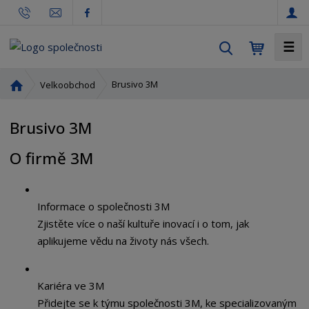
☰
V
y
h
Ú
Brusivo 3M
Velkoobchod
l
v
o
e
Brusivo 3M
d
d
n
a
O firmě 3M
í
t
s
t
r
Informace o společnosti 3M
a
Zjistěte více o naší kultuře inovací i o tom, jak
n
aplikujeme vědu na životy nás všech.
a
Kariéra ve 3M
Přidejte se k týmu společnosti 3M, ke specializovaným