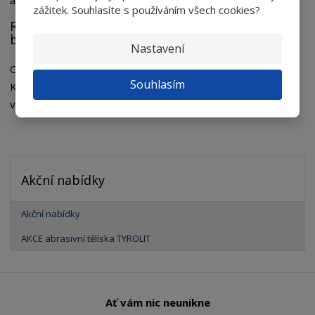
akci.
zážitek. Souhlasíte s používáním všech cookies?
Různé použití ale společný cíl: Naprostá
bezpečnost.
Nastavení
Od čistější vody v Bombaji pro vylepšení londýnských silnic.
Souhlasím
Konkrétní použití se může měnit, ale cíl je jediný. Udržet vás
v bezpečí bez ohledu na to, kam váš vaše cesty zavedou.
Akční nabídky
Akční nabídky
AKCE abrasivní tělíska TYROLIT
Ať vám nic neunikne