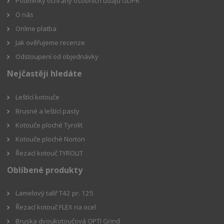
Podmínky ochrany osobních údajů GDPR
O nás
Online platba
Jak ověřujeme recenze
Odstoupení od objednávky
Nejčastěji hledáte
Leštící kotouče
Brusné a leštící pasty
Kotouče ploché Tyrolit
Kotouče ploché Norton
Řezací kotouč TYROLIT
Oblíbené produkty
Lamelový talíř T42 pr. 125
Řezací kotouč FLEX na ocel
Bruska dvoukotoučová OPTI Grind